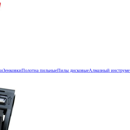
ли
Зенковки
Полотна пильные
Пилы дисковые
Алмазный инструме