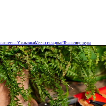
аллические
Угольники
Метры складные
Штангенциркули