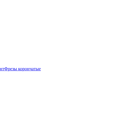
нт
Фрезы корончатые