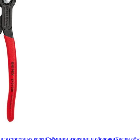
для стопорных колец
Съёмники изоляции и оболочки
Клещи об