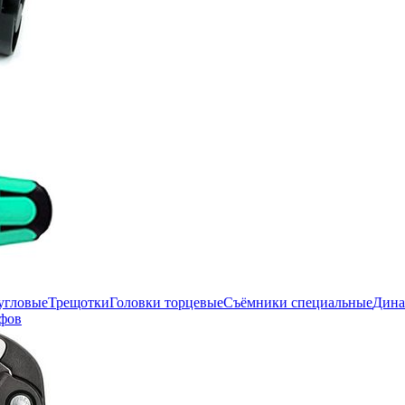
угловые
Трещотки
Головки торцевые
Съёмники специальные
Дина
фов