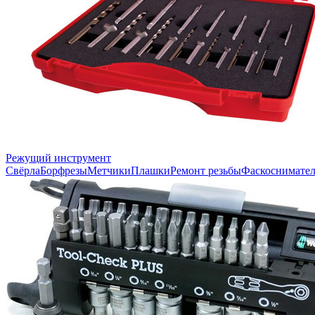
Режущий инструмент
Свёрла
Борфрезы
Метчики
Плашки
Ремонт резьбы
Фаскоснимате