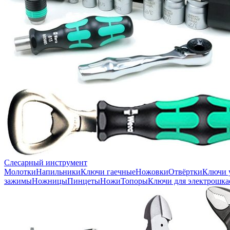
Слесарный инструмент
Молотки
Напильники
Ключи гаечные
Ножовки
Отвёртки
Ключи 
зажимы
Ножницы
Пинцеты
Ножи
Топоры
Ключи для электрошка