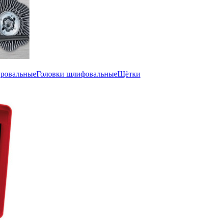
ировальные
Головки шлифовальные
Щётки