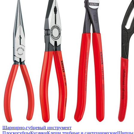
Шарнирно-губцевый инструмент
Плоскогубцы
Кусачки
Клещи трубные и сантехнические
Щипцы 