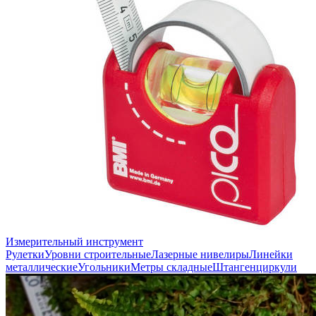
Измерительный инструмент
Рулетки
Уровни строительные
Лазерные нивелиры
Линейки
металлические
Угольники
Метры складные
Штангенциркули