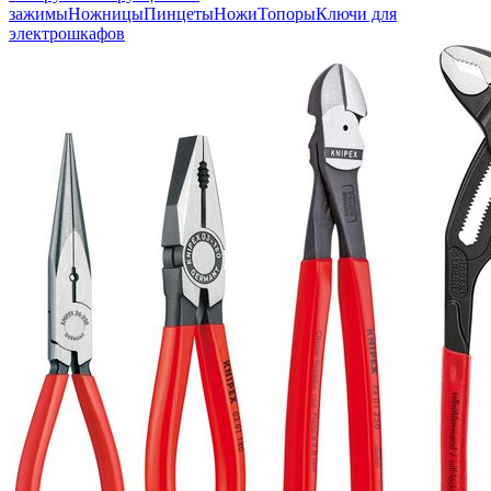
зажимы
Ножницы
Пинцеты
Ножи
Топоры
Ключи для
электрошкафов