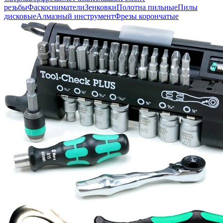
резьбы
Фаскосниматели
Зенковки
Полотна пильные
Пилы
дисковые
Алмазный инструмент
Фрезы корончатые