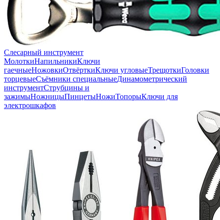
Слесарный инструмент
Молотки
Напильники
Ключи
гаечные
Ножовки
Отвёртки
Ключи угловые
Трещотки
Головки
торцевые
Съёмники специальные
Динамометрический
инструмент
Струбцины и
зажимы
Ножницы
Пинцеты
Ножи
Топоры
Ключи для
электрошкафов