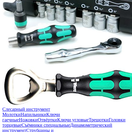
Слесарный инструмент
Молотки
Напильники
Ключи
гаечные
Ножовки
Отвёртки
Ключи угловые
Трещотки
Головки
торцевые
Съёмники специальные
Динамометрический
инструмент
Струбцины и