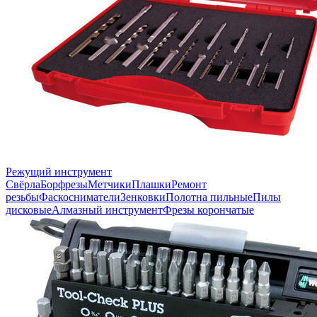
Режущий инструмент
Свёрла
Борфрезы
Метчики
Плашки
Ремонт
резьбы
Фаскосниматели
Зенковки
Полотна пильные
Пилы
дисковые
Алмазный инструмент
Фрезы корончатые