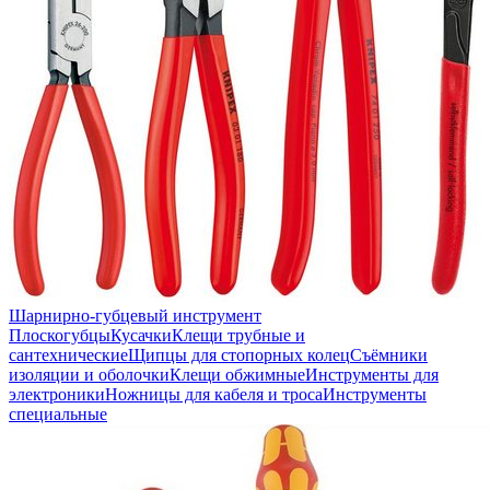
Шарнирно-губцевый инструмент
Плоскогубцы
Кусачки
Клещи трубные и
сантехнические
Щипцы для стопорных колец
Съёмники
изоляции и оболочки
Клещи обжимные
Инструменты для
электроники
Ножницы для кабеля и троса
Инструменты
специальные