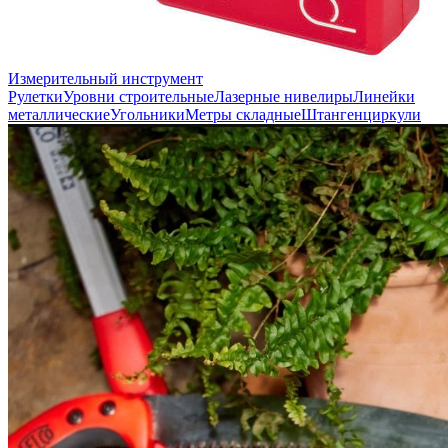
Измерительный инструмент
Рулетки
Уровни строительные
Лазерные нивелиры
Линейки
металлические
Угольники
Метры складные
Штангенциркули