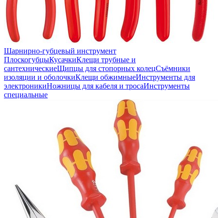
Шарнирно-губцевый инструмент
Плоскогубцы
Кусачки
Клещи трубные и
сантехнические
Щипцы для стопорных колец
Съёмники
изоляции и оболочки
Клещи обжимные
Инструменты для
электроники
Ножницы для кабеля и троса
Инструменты
специальные