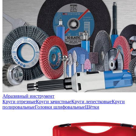
Абразивный инструмент
Круги отрезные
Круги зачистные
Круги лепестковые
Круги
полировальные
Головки шлифовальные
Щётки