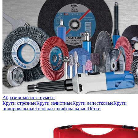
Абразивный инструмент
Круги отрезные
Круги зачистные
Круги лепестковые
Круги
полировальные
Головки шлифовальные
Щётки