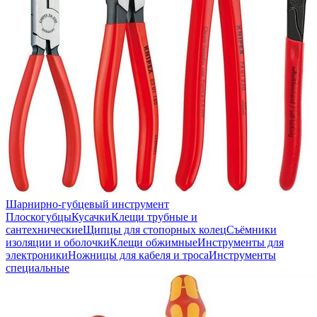
Шарнирно-губцевый инструмент
Плоскогубцы
Кусачки
Клещи трубные и
сантехнические
Щипцы для стопорных колец
Съёмники
изоляции и оболочки
Клещи обжимные
Инструменты для
электроники
Ножницы для кабеля и троса
Инструменты
специальные