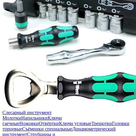
Слесарный инструмент
Молотки
Напильники
Ключи
гаечные
Ножовки
Отвёртки
Ключи угловые
Трещотки
Головки
торцевые
Съёмники специальные
Динамометрический
инструмент
Струбцины и