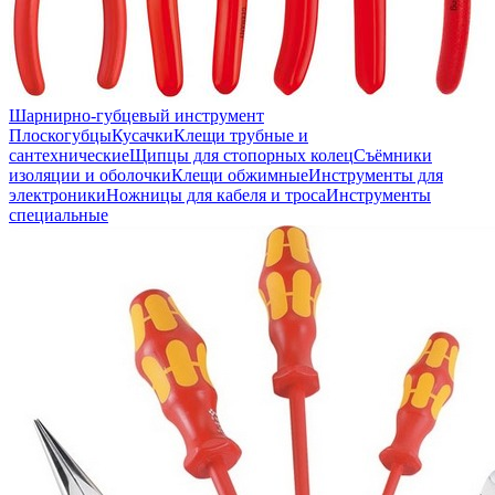
Шарнирно-губцевый инструмент
Плоскогубцы
Кусачки
Клещи трубные и
сантехнические
Щипцы для стопорных колец
Съёмники
изоляции и оболочки
Клещи обжимные
Инструменты для
электроники
Ножницы для кабеля и троса
Инструменты
специальные