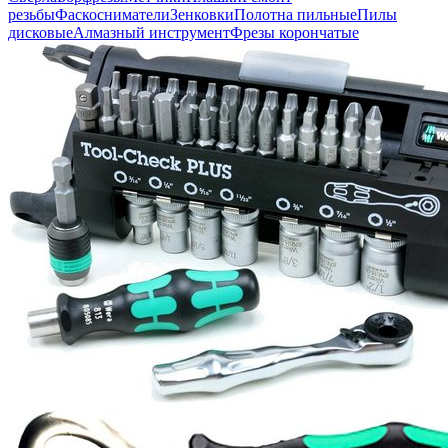
резьбы
Фаскосниматели
Зенковки
Полотна пильные
Пилы
дисковые
Алмазный инструмент
Фрезы корончатые