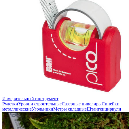
Измерительный инструмент
Рулетки
Уровни строительные
Лазерные нивелиры
Линейки
металлические
Угольники
Метры складные
Штангенциркули