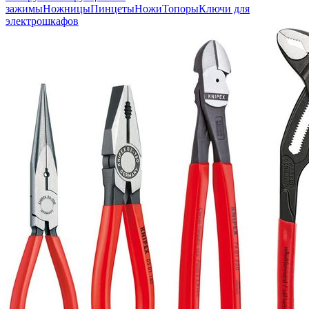
зажимы
Ножницы
Пинцеты
Ножи
Топоры
Ключи для
электрошкафов