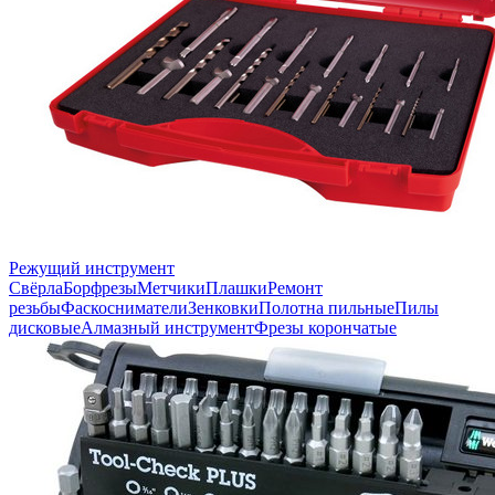
Режущий инструмент
Свёрла
Борфрезы
Метчики
Плашки
Ремонт
резьбы
Фаскосниматели
Зенковки
Полотна пильные
Пилы
дисковые
Алмазный инструмент
Фрезы корончатые