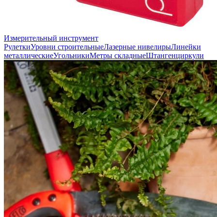
Измерительный инструмент
Рулетки
Уровни строительные
Лазерные нивелиры
Линейки
металлические
Угольники
Метры складные
Штангенциркули