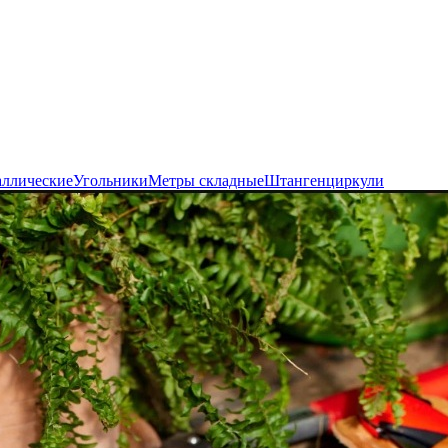
аллические
Угольники
Метры складные
Штангенциркули