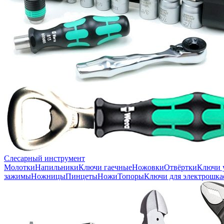
Слесарный инструмент
Молотки
Напильники
Ключи гаечные
Ножовки
Отвёртки
Ключи 
зажимы
Ножницы
Пинцеты
Ножи
Топоры
Ключи для электрошка