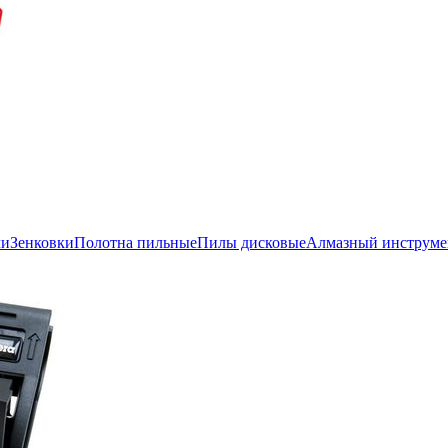
ли
Зенковки
Полотна пильные
Пилы дисковые
Алмазный инструме