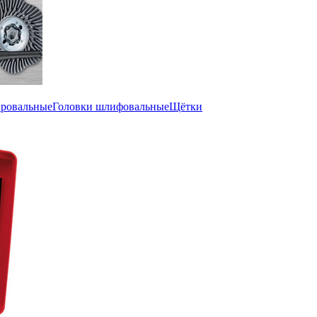
ировальные
Головки шлифовальные
Щётки