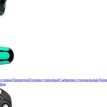
угловые
Трещотки
Головки торцевые
Съёмники специальные
Дина
фов