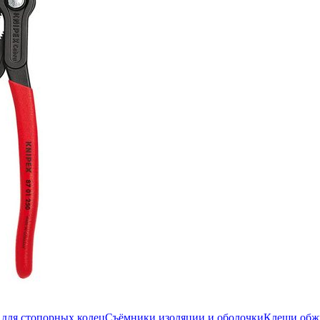
для стопорных колец
Съёмники изоляции и оболочки
Клещи об