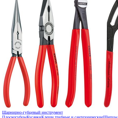
Шарнирно-губцевый инструмент
Плоскогубцы
Кусачки
Клещи трубные и сантехнические
Щипцы 