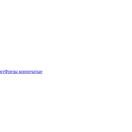
нт
Фрезы корончатые