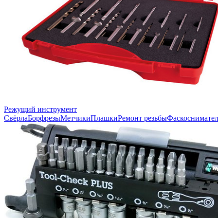
Режущий инструмент
Свёрла
Борфрезы
Метчики
Плашки
Ремонт резьбы
Фаскоснимате