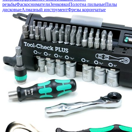
резьбы
Фаскосниматели
Зенковки
Полотна пильные
Пилы
дисковые
Алмазный инструмент
Фрезы корончатые