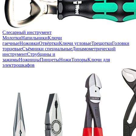
Слесарный инструмент
Молотки
Напильники
Ключи
гаечные
Ножовки
Отвёртки
Ключи угловые
Трещотки
Головки
торцевые
Съёмники специальные
Динамометрический
инструмент
Струбцины и
зажимы
Ножницы
Пинцеты
Ножи
Топоры
Ключи для
электрошкафов