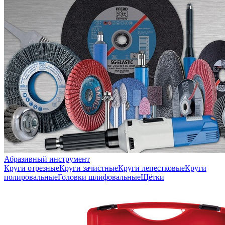
Абразивный инструмент
Круги отрезные
Круги зачистные
Круги лепестковые
Круги
полировальные
Головки шлифовальные
Щётки