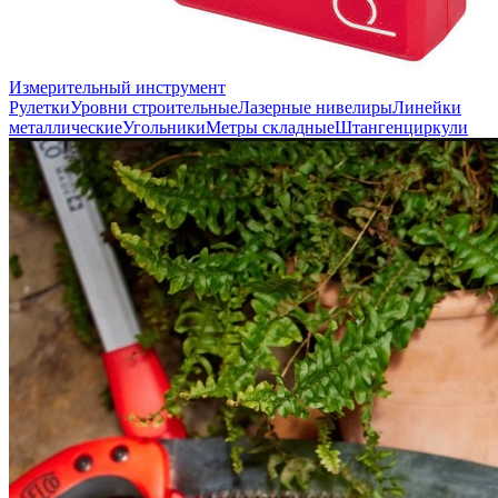
Измерительный инструмент
Рулетки
Уровни строительные
Лазерные нивелиры
Линейки
металлические
Угольники
Метры складные
Штангенциркули