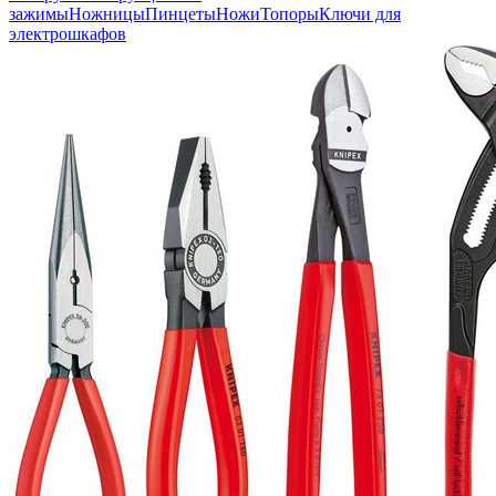
зажимы
Ножницы
Пинцеты
Ножи
Топоры
Ключи для
электрошкафов