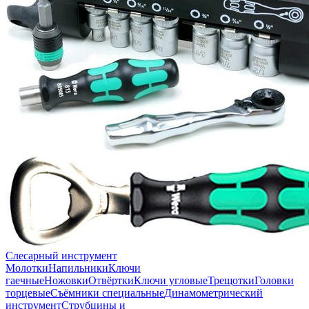
Слесарный инструмент
Молотки
Напильники
Ключи
гаечные
Ножовки
Отвёртки
Ключи угловые
Трещотки
Головки
торцевые
Съёмники специальные
Динамометрический
инструмент
Струбцины и