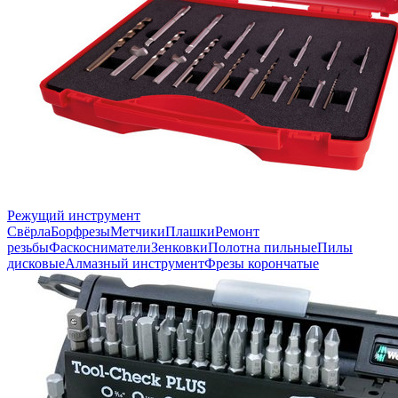
Режущий инструмент
Свёрла
Борфрезы
Метчики
Плашки
Ремонт
резьбы
Фаскосниматели
Зенковки
Полотна пильные
Пилы
дисковые
Алмазный инструмент
Фрезы корончатые