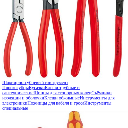
Шарнирно-губцевый инструмент
Плоскогубцы
Кусачки
Клещи трубные и
сантехнические
Щипцы для стопорных колец
Съёмники
изоляции и оболочки
Клещи обжимные
Инструменты для
электроники
Ножницы для кабеля и троса
Инструменты
специальные