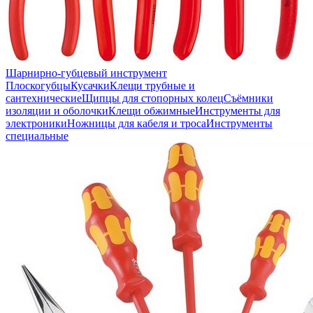
Шарнирно-губцевый инструмент
Плоскогубцы
Кусачки
Клещи трубные и
сантехнические
Щипцы для стопорных колец
Съёмники
изоляции и оболочки
Клещи обжимные
Инструменты для
электроники
Ножницы для кабеля и троса
Инструменты
специальные