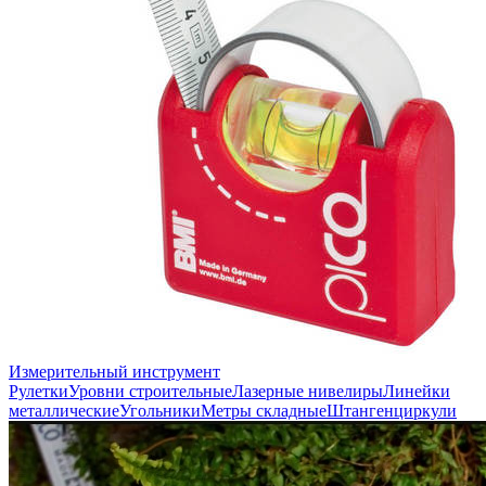
Измерительный инструмент
Рулетки
Уровни строительные
Лазерные нивелиры
Линейки
металлические
Угольники
Метры складные
Штангенциркули