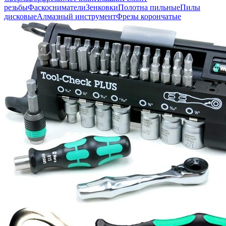
резьбы
Фаскосниматели
Зенковки
Полотна пильные
Пилы
дисковые
Алмазный инструмент
Фрезы корончатые