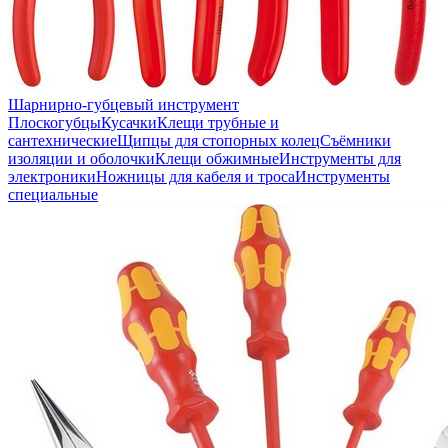
Шарнирно-губцевый инструмент
Плоскогубцы
Кусачки
Клещи трубные и
сантехнические
Щипцы для стопорных колец
Съёмники
изоляции и оболочки
Клещи обжимные
Инструменты для
электроники
Ножницы для кабеля и троса
Инструменты
специальные