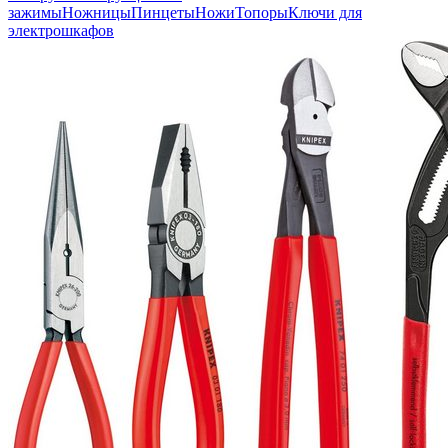
зажимы
Ножницы
Пинцеты
Ножи
Топоры
Ключи для
электрошкафов