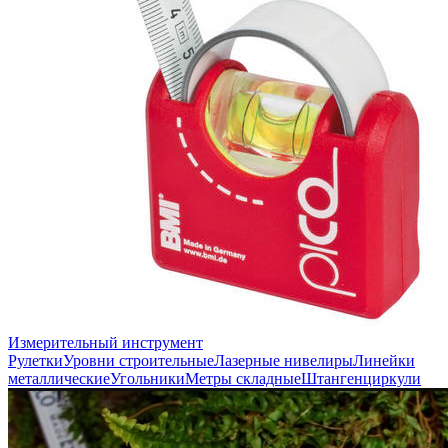
Измерительный инструмент
Рулетки
Уровни строительные
Лазерные нивелиры
Линейки
металлические
Угольники
Метры складные
Штангенциркули