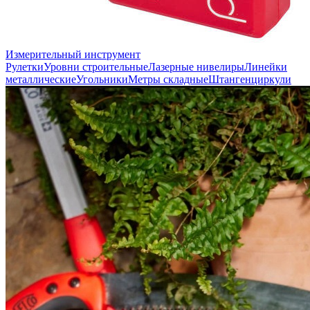
Измерительный инструмент
Рулетки
Уровни строительные
Лазерные нивелиры
Линейки
металлические
Угольники
Метры складные
Штангенциркули