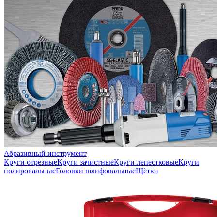
Абразивный инструмент
Круги отрезные
Круги зачистные
Круги лепестковые
Круги
полировальные
Головки шлифовальные
Щётки