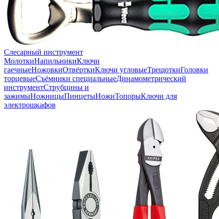
Слесарный инструмент
Молотки
Напильники
Ключи
гаечные
Ножовки
Отвёртки
Ключи угловые
Трещотки
Головки
торцевые
Съёмники специальные
Динамометрический
инструмент
Струбцины и
зажимы
Ножницы
Пинцеты
Ножи
Топоры
Ключи для
электрошкафов