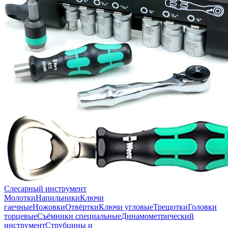
Слесарный инструмент
Молотки
Напильники
Ключи
гаечные
Ножовки
Отвёртки
Ключи угловые
Трещотки
Головки
торцевые
Съёмники специальные
Динамометрический
инструмент
Струбцины и