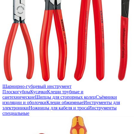
Шарнирно-губцевый инструмент
Плоскогубцы
Кусачки
Клещи трубные и
сантехнические
Щипцы для стопорных колец
Съёмники
изоляции и оболочки
Клещи обжимные
Инструменты для
электроники
Ножницы для кабеля и троса
Инструменты
специальные