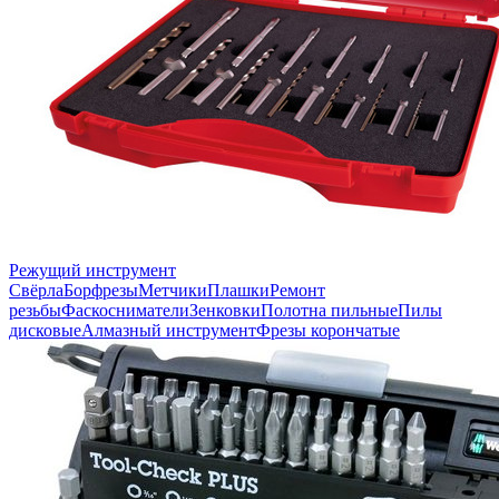
Режущий инструмент
Свёрла
Борфрезы
Метчики
Плашки
Ремонт
резьбы
Фаскосниматели
Зенковки
Полотна пильные
Пилы
дисковые
Алмазный инструмент
Фрезы корончатые