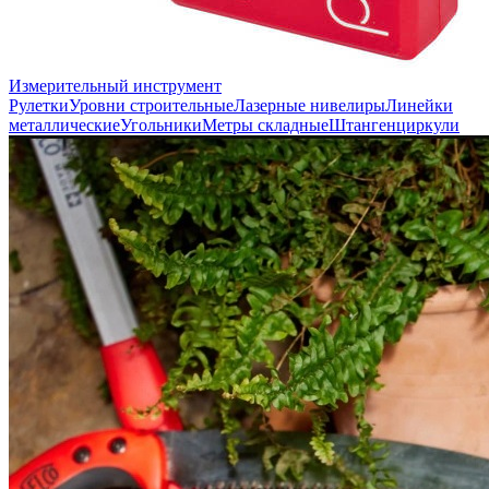
Измерительный инструмент
Рулетки
Уровни строительные
Лазерные нивелиры
Линейки
металлические
Угольники
Метры складные
Штангенциркули