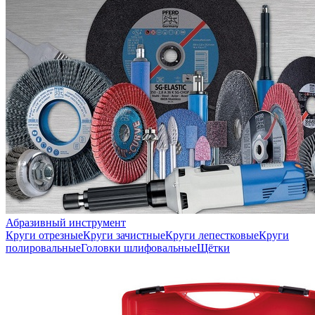
Абразивный инструмент
Круги отрезные
Круги зачистные
Круги лепестковые
Круги
полировальные
Головки шлифовальные
Щётки