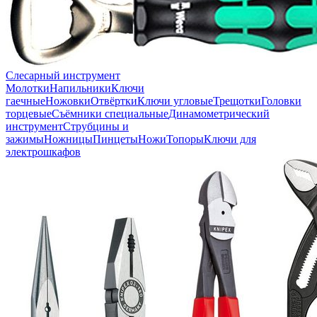
Слесарный инструмент
Молотки
Напильники
Ключи
гаечные
Ножовки
Отвёртки
Ключи угловые
Трещотки
Головки
торцевые
Съёмники специальные
Динамометрический
инструмент
Струбцины и
зажимы
Ножницы
Пинцеты
Ножи
Топоры
Ключи для
электрошкафов