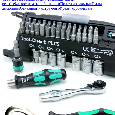
резьбы
Фаскосниматели
Зенковки
Полотна пильные
Пилы
дисковые
Алмазный инструмент
Фрезы корончатые