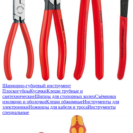
Шарнирно-губцевый инструмент
Плоскогубцы
Кусачки
Клещи трубные и
сантехнические
Щипцы для стопорных колец
Съёмники
изоляции и оболочки
Клещи обжимные
Инструменты для
электроники
Ножницы для кабеля и троса
Инструменты
специальные