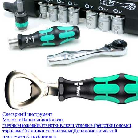
Слесарный инструмент
Молотки
Напильники
Ключи
гаечные
Ножовки
Отвёртки
Ключи угловые
Трещотки
Головки
торцевые
Съёмники специальные
Динамометрический
инструмент
Струбцины и