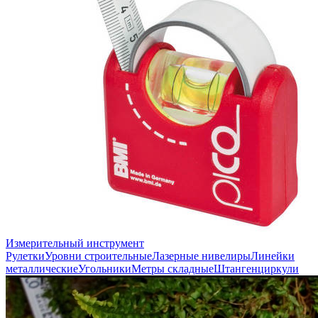
Измерительный инструмент
Рулетки
Уровни строительные
Лазерные нивелиры
Линейки
металлические
Угольники
Метры складные
Штангенциркули