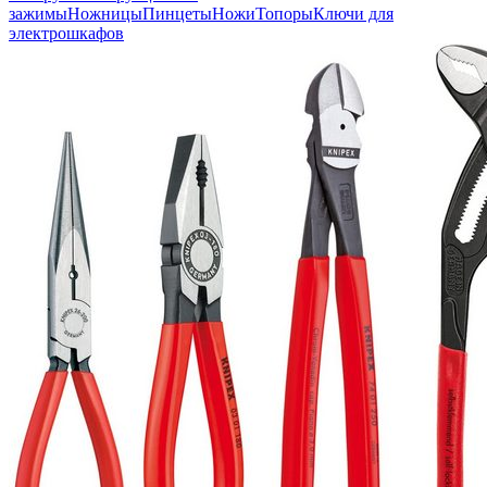
зажимы
Ножницы
Пинцеты
Ножи
Топоры
Ключи для
электрошкафов