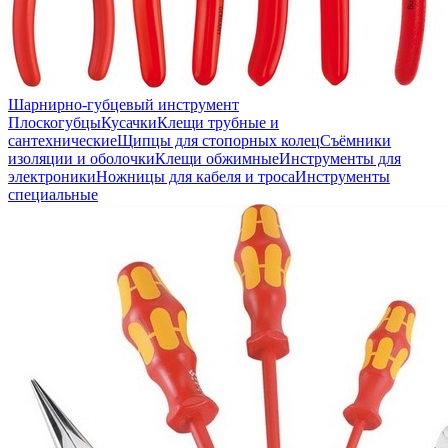
Шарнирно-губцевый инструмент
Плоскогубцы
Кусачки
Клещи трубные и
сантехнические
Щипцы для стопорных колец
Съёмники
изоляции и оболочки
Клещи обжимные
Инструменты для
электроники
Ножницы для кабеля и троса
Инструменты
специальные