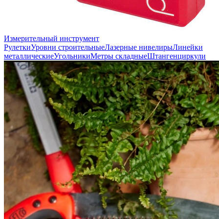
Измерительный инструмент
Рулетки
Уровни строительные
Лазерные нивелиры
Линейки
металлические
Угольники
Метры складные
Штангенциркули