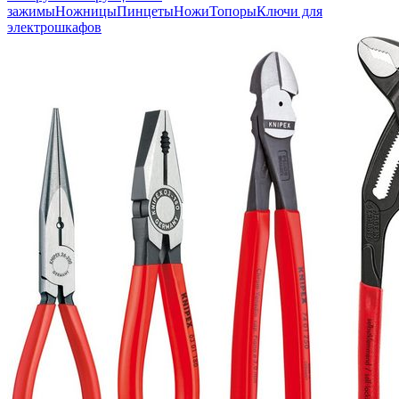
зажимы
Ножницы
Пинцеты
Ножи
Топоры
Ключи для
электрошкафов