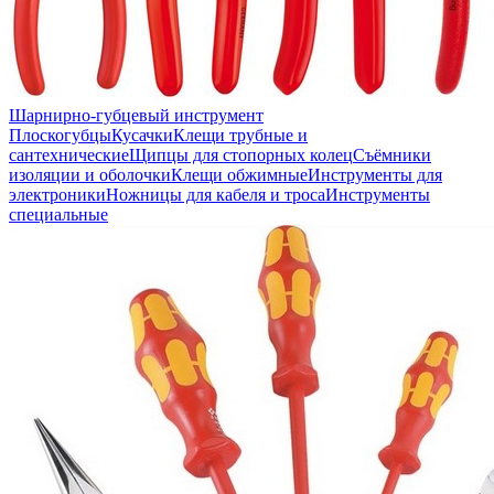
Шарнирно-губцевый инструмент
Плоскогубцы
Кусачки
Клещи трубные и
сантехнические
Щипцы для стопорных колец
Съёмники
изоляции и оболочки
Клещи обжимные
Инструменты для
электроники
Ножницы для кабеля и троса
Инструменты
специальные