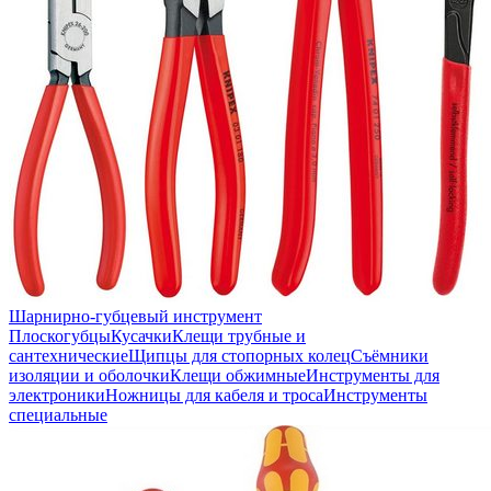
Шарнирно-губцевый инструмент
Плоскогубцы
Кусачки
Клещи трубные и
сантехнические
Щипцы для стопорных колец
Съёмники
изоляции и оболочки
Клещи обжимные
Инструменты для
электроники
Ножницы для кабеля и троса
Инструменты
специальные