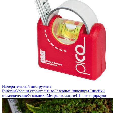
Измерительный инструмент
Рулетки
Уровни строительные
Лазерные нивелиры
Линейки
металлические
Угольники
Метры складные
Штангенциркули