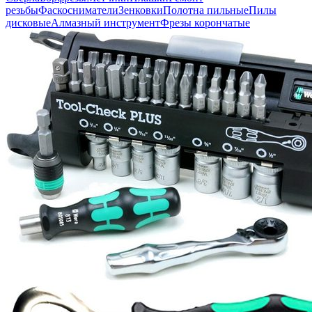
резьбы
Фаскосниматели
Зенковки
Полотна пильные
Пилы
дисковые
Алмазный инструмент
Фрезы корончатые