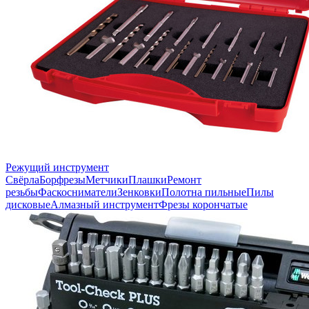
Режущий инструмент
Свёрла
Борфрезы
Метчики
Плашки
Ремонт
резьбы
Фаскосниматели
Зенковки
Полотна пильные
Пилы
дисковые
Алмазный инструмент
Фрезы корончатые