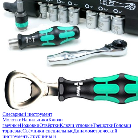
Слесарный инструмент
Молотки
Напильники
Ключи
гаечные
Ножовки
Отвёртки
Ключи угловые
Трещотки
Головки
торцевые
Съёмники специальные
Динамометрический
инструмент
Струбцины и