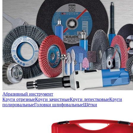
Абразивный инструмент
Круги отрезные
Круги зачистные
Круги лепестковые
Круги
полировальные
Головки шлифовальные
Щётки