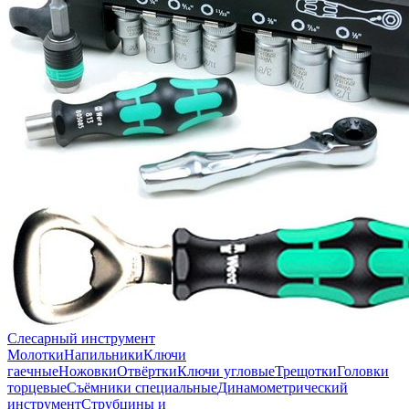
Слесарный инструмент
Молотки
Напильники
Ключи
гаечные
Ножовки
Отвёртки
Ключи угловые
Трещотки
Головки
торцевые
Съёмники специальные
Динамометрический
инструмент
Струбцины и