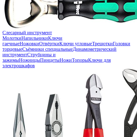
Слесарный инструмент
Молотки
Напильники
Ключи
гаечные
Ножовки
Отвёртки
Ключи угловые
Трещотки
Головки
торцевые
Съёмники специальные
Динамометрический
инструмент
Струбцины и
зажимы
Ножницы
Пинцеты
Ножи
Топоры
Ключи для
электрошкафов