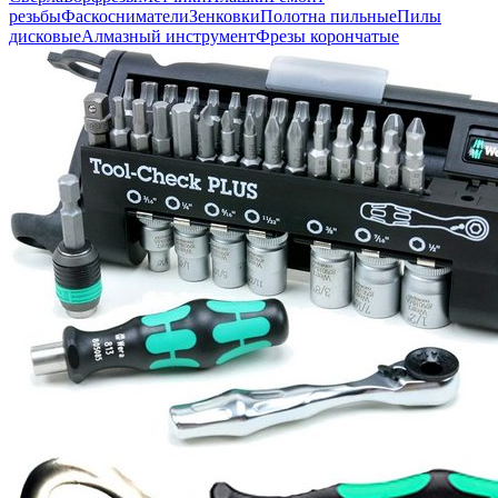
резьбы
Фаскосниматели
Зенковки
Полотна пильные
Пилы
дисковые
Алмазный инструмент
Фрезы корончатые