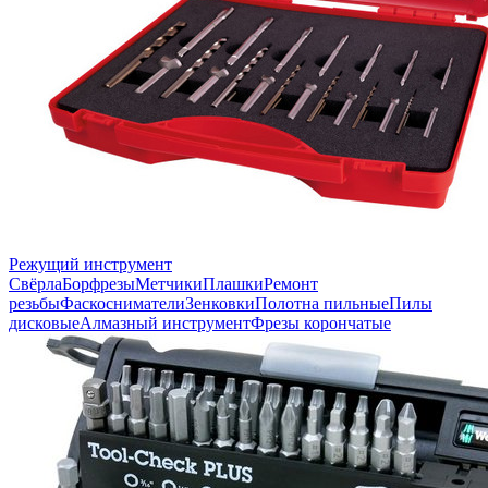
Режущий инструмент
Свёрла
Борфрезы
Метчики
Плашки
Ремонт
резьбы
Фаскосниматели
Зенковки
Полотна пильные
Пилы
дисковые
Алмазный инструмент
Фрезы корончатые