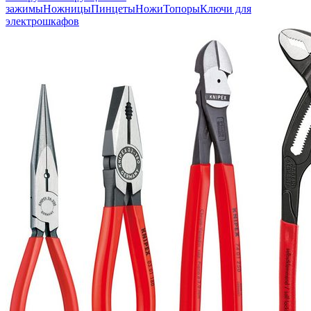
зажимы
Ножницы
Пинцеты
Ножи
Топоры
Ключи для
электрошкафов