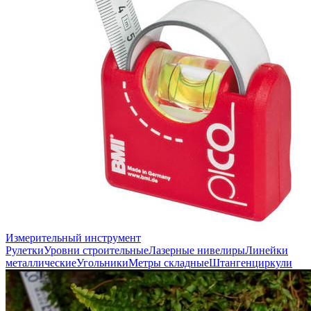
Измерительный инструмент
Рулетки
Уровни строительные
Лазерные нивелиры
Линейки
металлические
Угольники
Метры складные
Штангенциркули