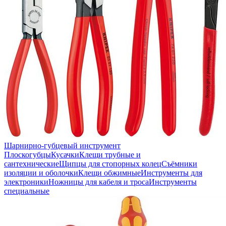
Шарнирно-губцевый инструмент
Плоскогубцы
Кусачки
Клещи трубные и
сантехнические
Щипцы для стопорных колец
Съёмники
изоляции и оболочки
Клещи обжимные
Инструменты для
электроники
Ножницы для кабеля и троса
Инструменты
специальные