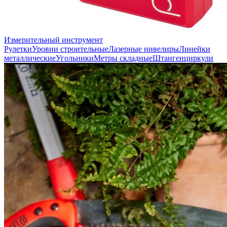
Измерительный инструмент
Рулетки
Уровни строительные
Лазерные нивелиры
Линейки
металлические
Угольники
Метры складные
Штангенциркули