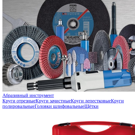
Абразивный инструмент
Круги отрезные
Круги зачистные
Круги лепестковые
Круги
полировальные
Головки шлифовальные
Щётки