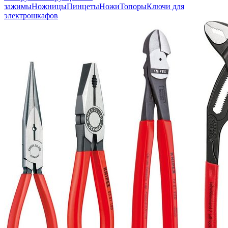
зажимы
Ножницы
Пинцеты
Ножи
Топоры
Ключи для
электрошкафов