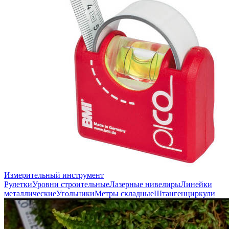
Измерительный инструмент
Рулетки
Уровни строительные
Лазерные нивелиры
Линейки
металлические
Угольники
Метры складные
Штангенциркули