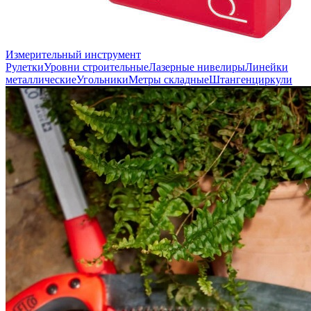
Измерительный инструмент
Рулетки
Уровни строительные
Лазерные нивелиры
Линейки
металлические
Угольники
Метры складные
Штангенциркули