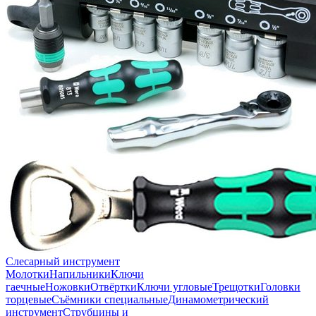
Слесарный инструмент
Молотки
Напильники
Ключи
гаечные
Ножовки
Отвёртки
Ключи угловые
Трещотки
Головки
торцевые
Съёмники специальные
Динамометрический
инструмент
Струбцины и