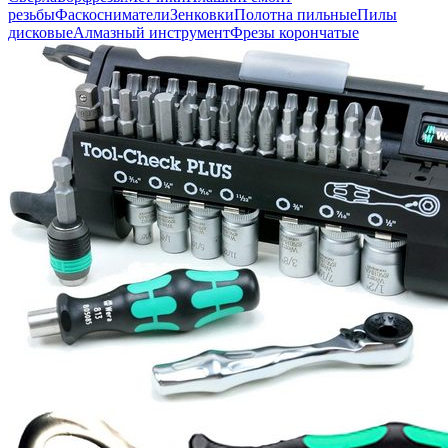
резьбы
Фаскосниматели
Зенковки
Полотна пильные
Пилы
дисковые
Алмазный инструмент
Фрезы корончатые