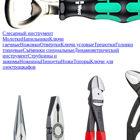
Слесарный инструмент
Молотки
Напильники
Ключи
гаечные
Ножовки
Отвёртки
Ключи угловые
Трещотки
Головки
торцевые
Съёмники специальные
Динамометрический
инструмент
Струбцины и
зажимы
Ножницы
Пинцеты
Ножи
Топоры
Ключи для
электрошкафов