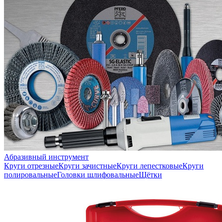
Абразивный инструмент
Круги отрезные
Круги зачистные
Круги лепестковые
Круги
полировальные
Головки шлифовальные
Щётки