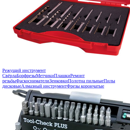
Режущий инструмент
Свёрла
Борфрезы
Метчики
Плашки
Ремонт
резьбы
Фаскосниматели
Зенковки
Полотна пильные
Пилы
дисковые
Алмазный инструмент
Фрезы корончатые