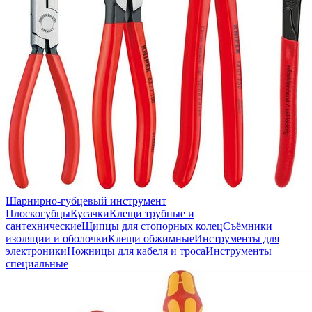
Шарнирно-губцевый инструмент
Плоскогубцы
Кусачки
Клещи трубные и
сантехнические
Щипцы для стопорных колец
Съёмники
изоляции и оболочки
Клещи обжимные
Инструменты для
электроники
Ножницы для кабеля и троса
Инструменты
специальные