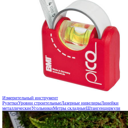
Измерительный инструмент
Рулетки
Уровни строительные
Лазерные нивелиры
Линейки
металлические
Угольники
Метры складные
Штангенциркули