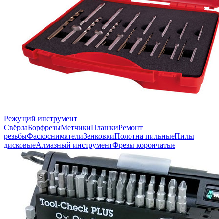
Режущий инструмент
Свёрла
Борфрезы
Метчики
Плашки
Ремонт
резьбы
Фаскосниматели
Зенковки
Полотна пильные
Пилы
дисковые
Алмазный инструмент
Фрезы корончатые