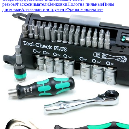
резьбы
Фаскосниматели
Зенковки
Полотна пильные
Пилы
дисковые
Алмазный инструмент
Фрезы корончатые