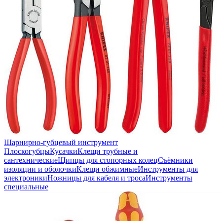
Шарнирно-губцевый инструмент
Плоскогубцы
Кусачки
Клещи трубные и
сантехнические
Щипцы для стопорных колец
Съёмники
изоляции и оболочки
Клещи обжимные
Инструменты для
электроники
Ножницы для кабеля и троса
Инструменты
специальные