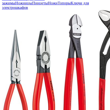
зажимы
Ножницы
Пинцеты
Ножи
Топоры
Ключи для
электрошкафов