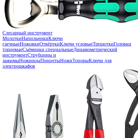
Слесарный инструмент
Молотки
Напильники
Ключи
гаечные
Ножовки
Отвёртки
Ключи угловые
Трещотки
Головки
торцевые
Съёмники специальные
Динамометрический
инструмент
Струбцины и
зажимы
Ножницы
Пинцеты
Ножи
Топоры
Ключи для
электрошкафов