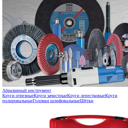
Абразивный инструмент
Круги отрезные
Круги зачистные
Круги лепестковые
Круги
полировальные
Головки шлифовальные
Щётки