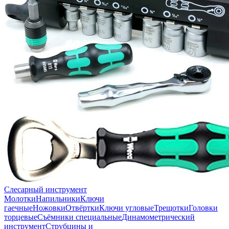
Слесарный инструмент
Молотки
Напильники
Ключи
гаечные
Ножовки
Отвёртки
Ключи угловые
Трещотки
Головки
торцевые
Съёмники специальные
Динамометрический
инструмент
Струбцины и