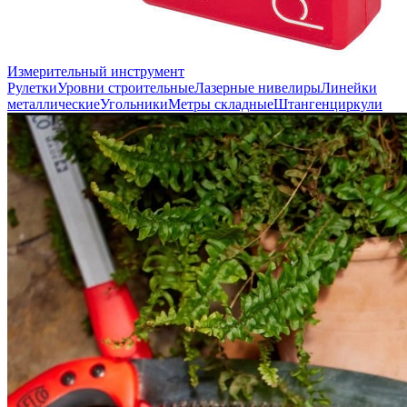
Измерительный инструмент
Рулетки
Уровни строительные
Лазерные нивелиры
Линейки
металлические
Угольники
Метры складные
Штангенциркули