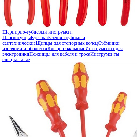
Шарнирно-губцевый инструмент
Плоскогубцы
Кусачки
Клещи трубные и
сантехнические
Щипцы для стопорных колец
Съёмники
изоляции и оболочки
Клещи обжимные
Инструменты для
электроники
Ножницы для кабеля и троса
Инструменты
специальные