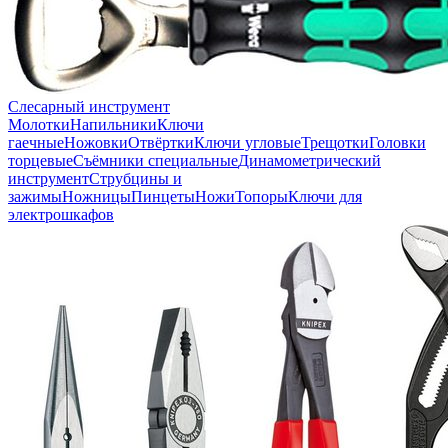
Слесарный инструмент
Молотки
Напильники
Ключи
гаечные
Ножовки
Отвёртки
Ключи угловые
Трещотки
Головки
торцевые
Съёмники специальные
Динамометрический
инструмент
Струбцины и
зажимы
Ножницы
Пинцеты
Ножи
Топоры
Ключи для
электрошкафов