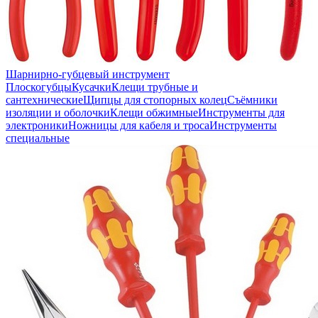
Шарнирно-губцевый инструмент
Плоскогубцы
Кусачки
Клещи трубные и
сантехнические
Щипцы для стопорных колец
Съёмники
изоляции и оболочки
Клещи обжимные
Инструменты для
электроники
Ножницы для кабеля и троса
Инструменты
специальные