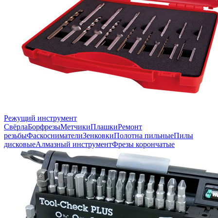
Режущий инструмент
Свёрла
Борфрезы
Метчики
Плашки
Ремонт
резьбы
Фаскосниматели
Зенковки
Полотна пильные
Пилы
дисковые
Алмазный инструмент
Фрезы корончатые