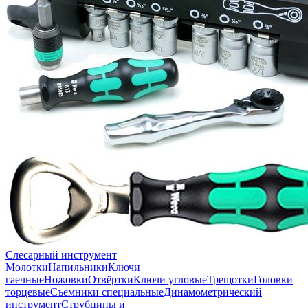
Слесарный инструмент
Молотки
Напильники
Ключи
гаечные
Ножовки
Отвёртки
Ключи угловые
Трещотки
Головки
торцевые
Съёмники специальные
Динамометрический
инструмент
Струбцины и