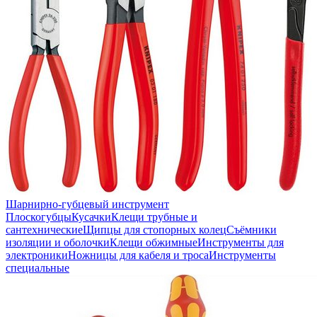
Шарнирно-губцевый инструмент
Плоскогубцы
Кусачки
Клещи трубные и
сантехнические
Щипцы для стопорных колец
Съёмники
изоляции и оболочки
Клещи обжимные
Инструменты для
электроники
Ножницы для кабеля и троса
Инструменты
специальные