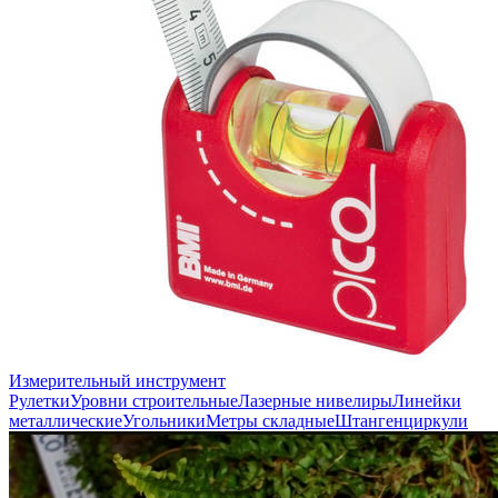
Измерительный инструмент
Рулетки
Уровни строительные
Лазерные нивелиры
Линейки
металлические
Угольники
Метры складные
Штангенциркули