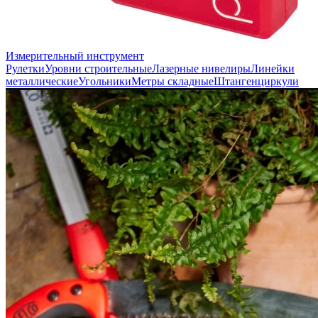
Измерительный инструмент
Рулетки
Уровни строительные
Лазерные нивелиры
Линейки
металлические
Угольники
Метры складные
Штангенциркули