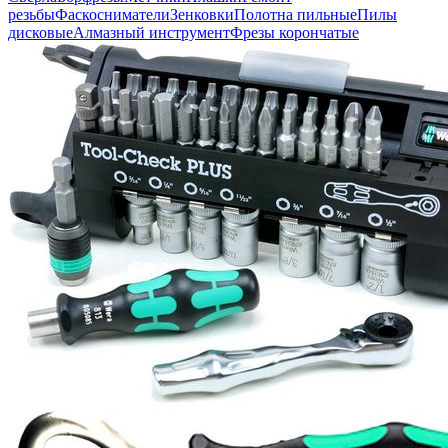
резьбы
Фаскосниматели
Зенковки
Полотна пильные
Пилы
дисковые
Алмазный инструмент
Фрезы корончатые