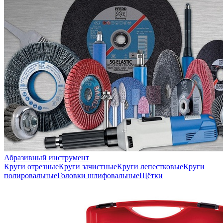
Абразивный инструмент
Круги отрезные
Круги зачистные
Круги лепестковые
Круги
полировальные
Головки шлифовальные
Щётки