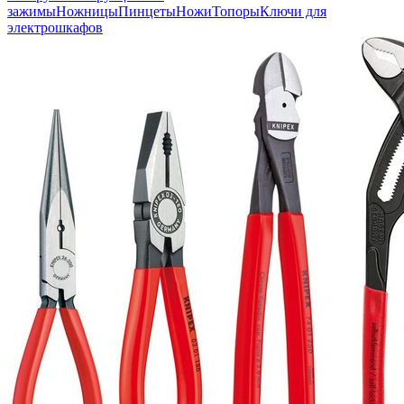
зажимы
Ножницы
Пинцеты
Ножи
Топоры
Ключи для
электрошкафов