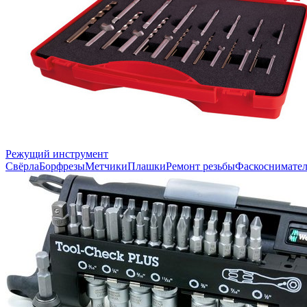
Режущий инструмент
Свёрла
Борфрезы
Метчики
Плашки
Ремонт резьбы
Фаскоснимате