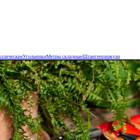
аллические
Угольники
Метры складные
Штангенциркули