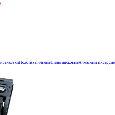
ли
Зенковки
Полотна пильные
Пилы дисковые
Алмазный инструме