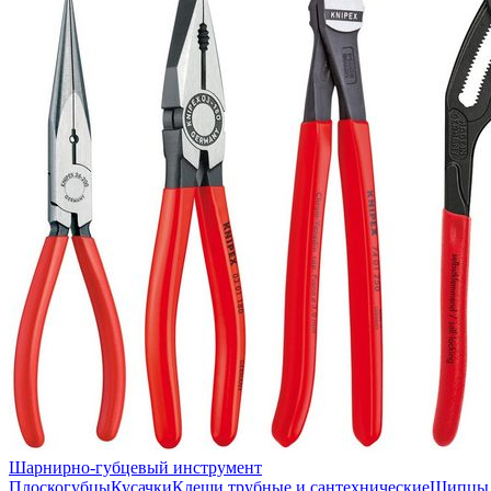
Шарнирно-губцевый инструмент
Плоскогубцы
Кусачки
Клещи трубные и сантехнические
Щипцы 