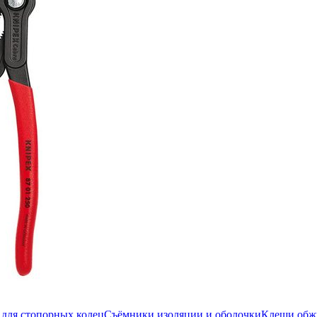
для стопорных колец
Съёмники изоляции и оболочки
Клещи об