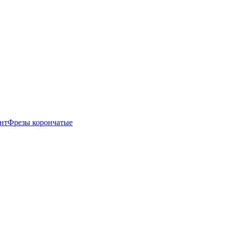
нт
Фрезы корончатые