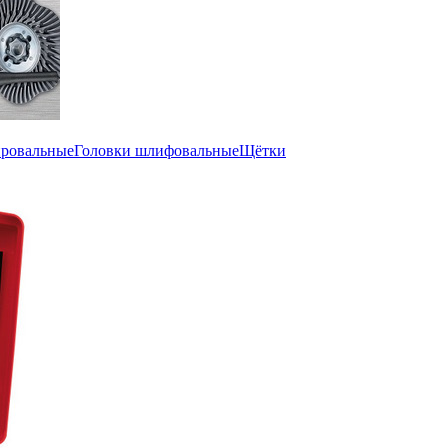
ировальные
Головки шлифовальные
Щётки