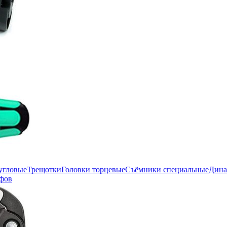
угловые
Трещотки
Головки торцевые
Съёмники специальные
Дина
фов