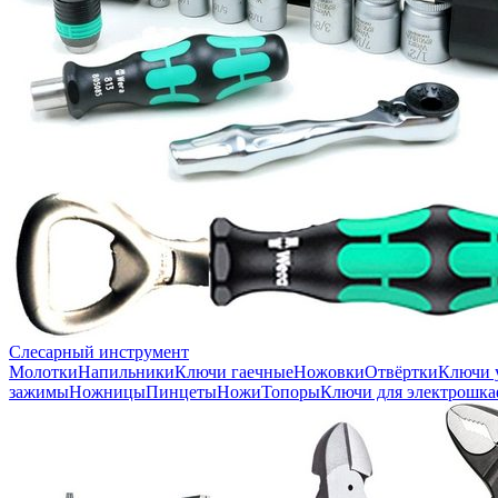
Слесарный инструмент
Молотки
Напильники
Ключи гаечные
Ножовки
Отвёртки
Ключи 
зажимы
Ножницы
Пинцеты
Ножи
Топоры
Ключи для электрошка