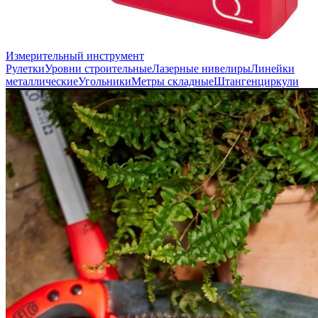
Измерительный инструмент
Рулетки
Уровни строительные
Лазерные нивелиры
Линейки
металлические
Угольники
Метры складные
Штангенциркули