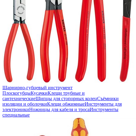
Шарнирно-губцевый инструмент
Плоскогубцы
Кусачки
Клещи трубные и
сантехнические
Щипцы для стопорных колец
Съёмники
изоляции и оболочки
Клещи обжимные
Инструменты для
электроники
Ножницы для кабеля и троса
Инструменты
специальные