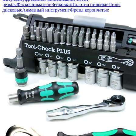
резьбы
Фаскосниматели
Зенковки
Полотна пильные
Пилы
дисковые
Алмазный инструмент
Фрезы корончатые