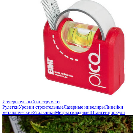
Измерительный инструмент
Рулетки
Уровни строительные
Лазерные нивелиры
Линейки
металлические
Угольники
Метры складные
Штангенциркули