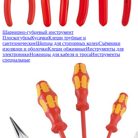
Шарнирно-губцевый инструмент
Плоскогубцы
Кусачки
Клещи трубные и
сантехнические
Щипцы для стопорных колец
Съёмники
изоляции и оболочки
Клещи обжимные
Инструменты для
электроники
Ножницы для кабеля и троса
Инструменты
специальные