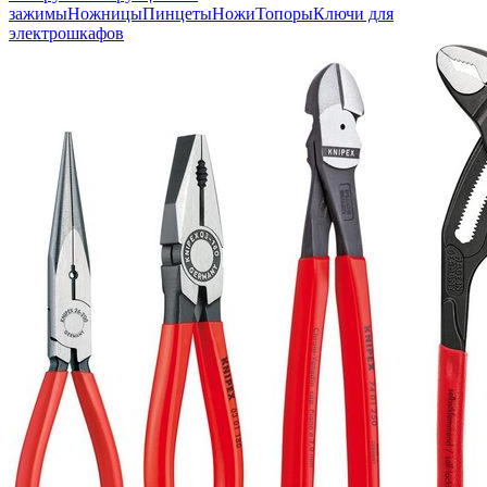
зажимы
Ножницы
Пинцеты
Ножи
Топоры
Ключи для
электрошкафов