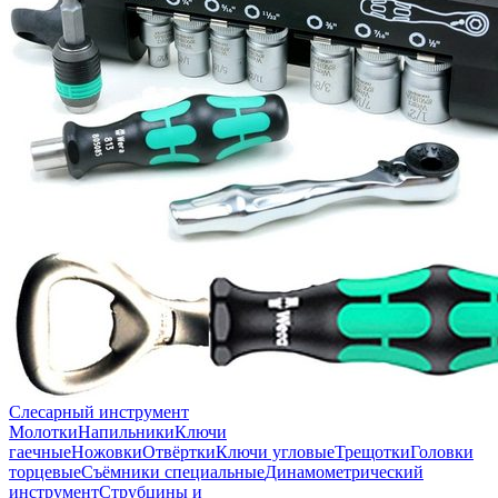
Слесарный инструмент
Молотки
Напильники
Ключи
гаечные
Ножовки
Отвёртки
Ключи угловые
Трещотки
Головки
торцевые
Съёмники специальные
Динамометрический
инструмент
Струбцины и