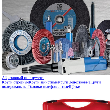
Абразивный инструмент
Круги отрезные
Круги зачистные
Круги лепестковые
Круги
полировальные
Головки шлифовальные
Щётки