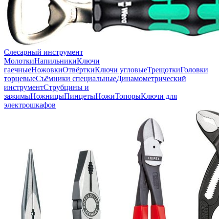
Слесарный инструмент
Молотки
Напильники
Ключи
гаечные
Ножовки
Отвёртки
Ключи угловые
Трещотки
Головки
торцевые
Съёмники специальные
Динамометрический
инструмент
Струбцины и
зажимы
Ножницы
Пинцеты
Ножи
Топоры
Ключи для
электрошкафов