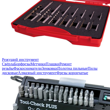
Режущий инструмент
Свёрла
Борфрезы
Метчики
Плашки
Ремонт
резьбы
Фаскосниматели
Зенковки
Полотна пильные
Пилы
дисковые
Алмазный инструмент
Фрезы корончатые