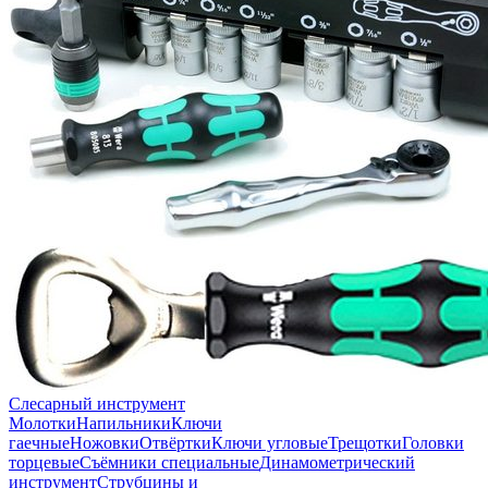
Слесарный инструмент
Молотки
Напильники
Ключи
гаечные
Ножовки
Отвёртки
Ключи угловые
Трещотки
Головки
торцевые
Съёмники специальные
Динамометрический
инструмент
Струбцины и