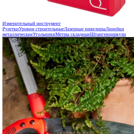
Измерительный инструмент
Рулетки
Уровни строительные
Лазерные нивелиры
Линейки
металлические
Угольники
Метры складные
Штангенциркули