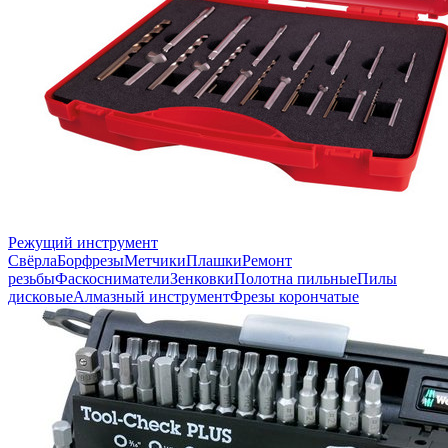
Режущий инструмент
Свёрла
Борфрезы
Метчики
Плашки
Ремонт
резьбы
Фаскосниматели
Зенковки
Полотна пильные
Пилы
дисковые
Алмазный инструмент
Фрезы корончатые