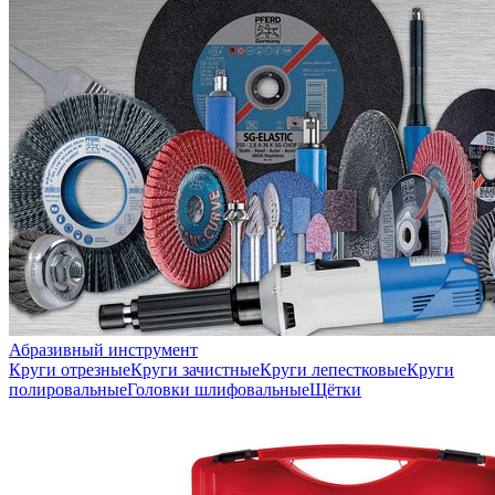
Абразивный инструмент
Круги отрезные
Круги зачистные
Круги лепестковые
Круги
полировальные
Головки шлифовальные
Щётки