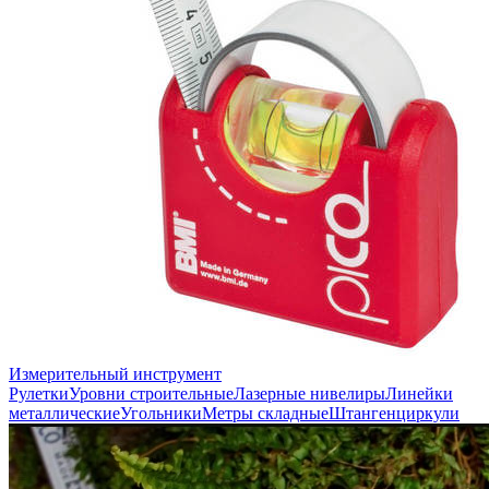
Измерительный инструмент
Рулетки
Уровни строительные
Лазерные нивелиры
Линейки
металлические
Угольники
Метры складные
Штангенциркули