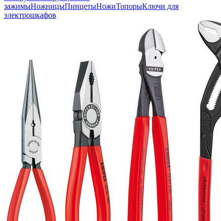
зажимы
Ножницы
Пинцеты
Ножи
Топоры
Ключи для
электрошкафов