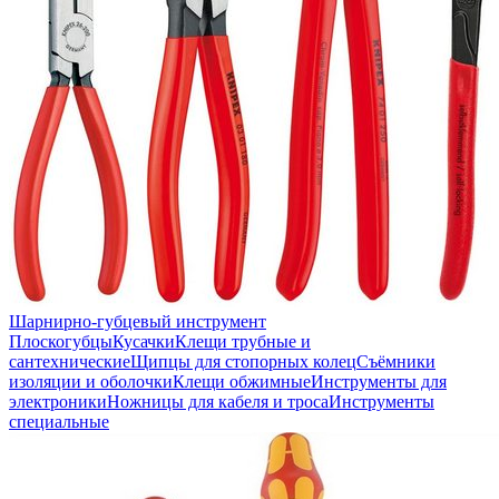
Шарнирно-губцевый инструмент
Плоскогубцы
Кусачки
Клещи трубные и
сантехнические
Щипцы для стопорных колец
Съёмники
изоляции и оболочки
Клещи обжимные
Инструменты для
электроники
Ножницы для кабеля и троса
Инструменты
специальные