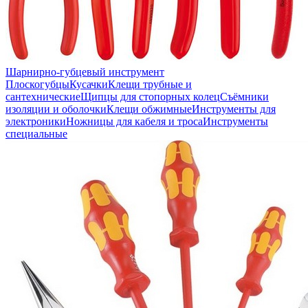
Шарнирно-губцевый инструмент
Плоскогубцы
Кусачки
Клещи трубные и
сантехнические
Щипцы для стопорных колец
Съёмники
изоляции и оболочки
Клещи обжимные
Инструменты для
электроники
Ножницы для кабеля и троса
Инструменты
специальные