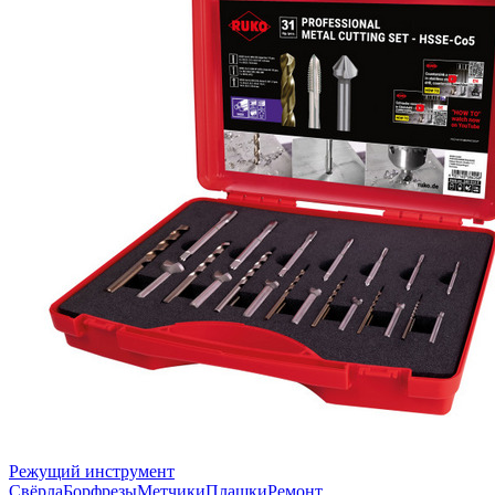
Режущий инструмент
Свёрла
Борфрезы
Метчики
Плашки
Ремонт