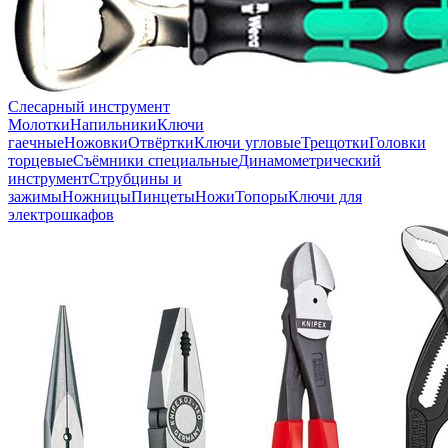
Слесарный инструмент
Молотки
Напильники
Ключи
гаечные
Ножовки
Отвёртки
Ключи угловые
Трещотки
Головки
торцевые
Съёмники специальные
Динамометрический
инструмент
Струбцины и
зажимы
Ножницы
Пинцеты
Ножи
Топоры
Ключи для
электрошкафов