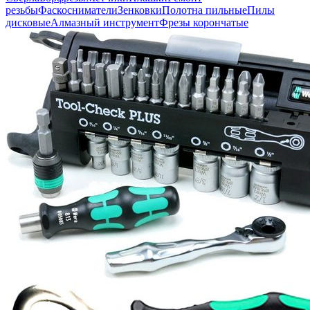
резьбы
Фаскосниматели
Зенковки
Полотна пильные
Пилы
дисковые
Алмазный инструмент
Фрезы корончатые