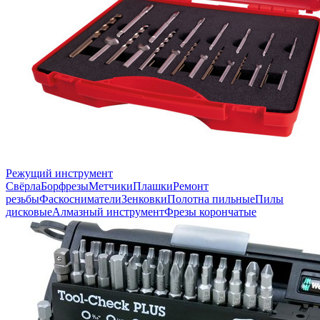
Режущий инструмент
Свёрла
Борфрезы
Метчики
Плашки
Ремонт
резьбы
Фаскосниматели
Зенковки
Полотна пильные
Пилы
дисковые
Алмазный инструмент
Фрезы корончатые