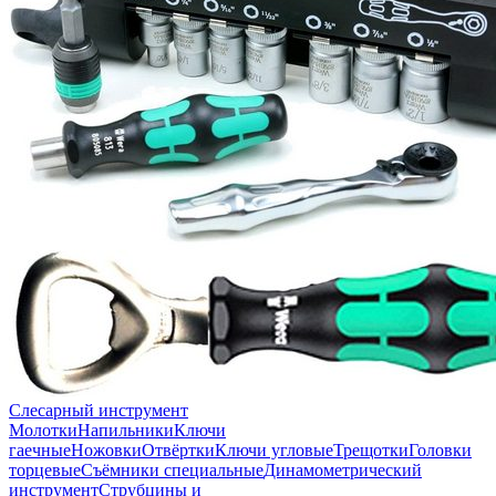
Слесарный инструмент
Молотки
Напильники
Ключи
гаечные
Ножовки
Отвёртки
Ключи угловые
Трещотки
Головки
торцевые
Съёмники специальные
Динамометрический
инструмент
Струбцины и