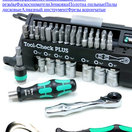
резьбы
Фаскосниматели
Зенковки
Полотна пильные
Пилы
дисковые
Алмазный инструмент
Фрезы корончатые