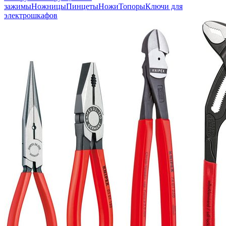
зажимы
Ножницы
Пинцеты
Ножи
Топоры
Ключи для
электрошкафов