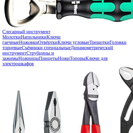
Слесарный инструмент
Молотки
Напильники
Ключи
гаечные
Ножовки
Отвёртки
Ключи угловые
Трещотки
Головки
торцевые
Съёмники специальные
Динамометрический
инструмент
Струбцины и
зажимы
Ножницы
Пинцеты
Ножи
Топоры
Ключи для
электрошкафов