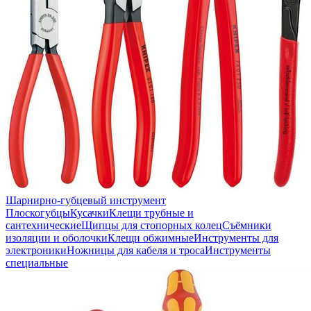
Шарнирно-губцевый инструмент
Плоскогубцы
Кусачки
Клещи трубные и
сантехнические
Щипцы для стопорных колец
Съёмники
изоляции и оболочки
Клещи обжимные
Инструменты для
электроники
Ножницы для кабеля и троса
Инструменты
специальные