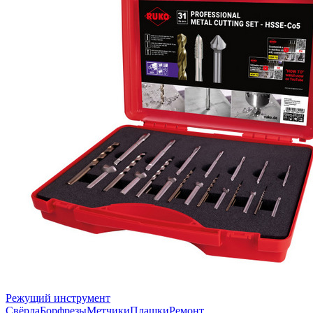
Режущий инструмент
Свёрла
Борфрезы
Метчики
Плашки
Ремонт