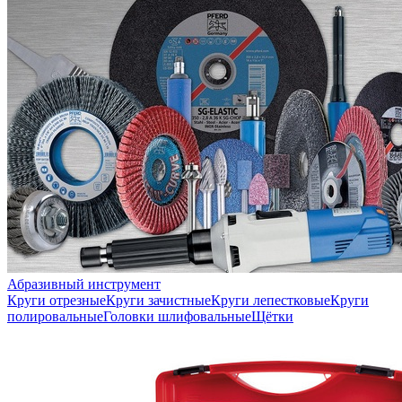
Абразивный инструмент
Круги отрезные
Круги зачистные
Круги лепестковые
Круги
полировальные
Головки шлифовальные
Щётки