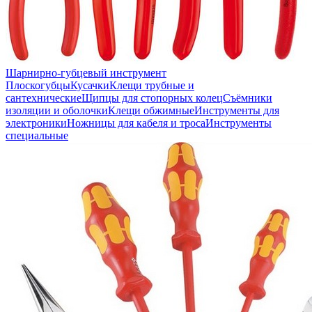
Шарнирно-губцевый инструмент
Плоскогубцы
Кусачки
Клещи трубные и
сантехнические
Щипцы для стопорных колец
Съёмники
изоляции и оболочки
Клещи обжимные
Инструменты для
электроники
Ножницы для кабеля и троса
Инструменты
специальные