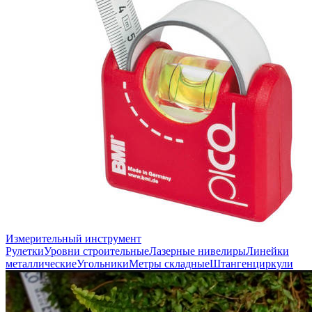
Измерительный инструмент
Рулетки
Уровни строительные
Лазерные нивелиры
Линейки
металлические
Угольники
Метры складные
Штангенциркули