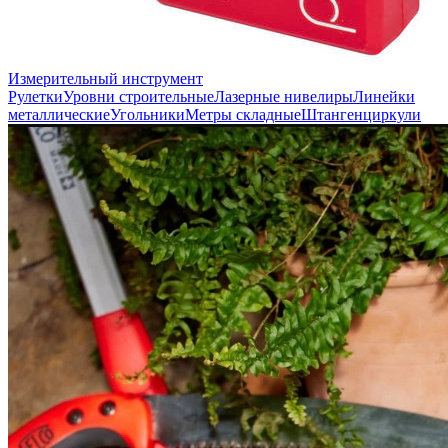
Измерительный инструмент
Рулетки
Уровни строительные
Лазерные нивелиры
Линейки
металлические
Угольники
Метры складные
Штангенциркули