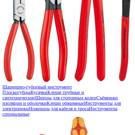
Шарнирно-губцевый инструмент
Плоскогубцы
Кусачки
Клещи трубные и
сантехнические
Щипцы для стопорных колец
Съёмники
изоляции и оболочки
Клещи обжимные
Инструменты для
электроники
Ножницы для кабеля и троса
Инструменты
специальные