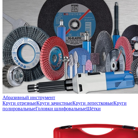
Абразивный инструмент
Круги отрезные
Круги зачистные
Круги лепестковые
Круги
полировальные
Головки шлифовальные
Щётки