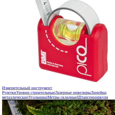
Измерительный инструмент
Рулетки
Уровни строительные
Лазерные нивелиры
Линейки
металлические
Угольники
Метры складные
Штангенциркули