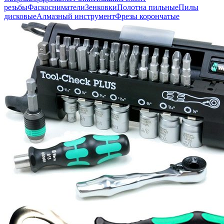
резьбы
Фаскосниматели
Зенковки
Полотна пильные
Пилы
дисковые
Алмазный инструмент
Фрезы корончатые