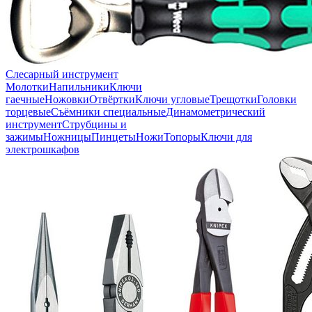
Слесарный инструмент
Молотки
Напильники
Ключи
гаечные
Ножовки
Отвёртки
Ключи угловые
Трещотки
Головки
торцевые
Съёмники специальные
Динамометрический
инструмент
Струбцины и
зажимы
Ножницы
Пинцеты
Ножи
Топоры
Ключи для
электрошкафов