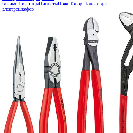
зажимы
Ножницы
Пинцеты
Ножи
Топоры
Ключи для
электрошкафов