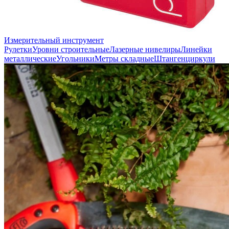
Измерительный инструмент
Рулетки
Уровни строительные
Лазерные нивелиры
Линейки
металлические
Угольники
Метры складные
Штангенциркули