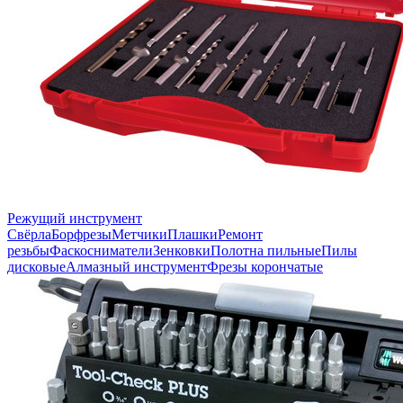
Режущий инструмент
Свёрла
Борфрезы
Метчики
Плашки
Ремонт
резьбы
Фаскосниматели
Зенковки
Полотна пильные
Пилы
дисковые
Алмазный инструмент
Фрезы корончатые