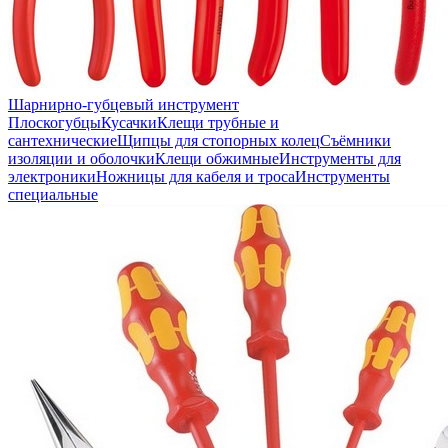
Шарнирно-губцевый инструмент
Плоскогубцы
Кусачки
Клещи трубные и
сантехнические
Щипцы для стопорных колец
Съёмники
изоляции и оболочки
Клещи обжимные
Инструменты для
электроники
Ножницы для кабеля и троса
Инструменты
специальные