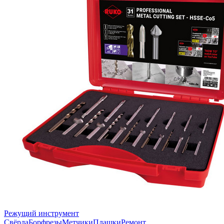
Режущий инструмент
Свёрла
Борфрезы
Метчики
Плашки
Ремонт