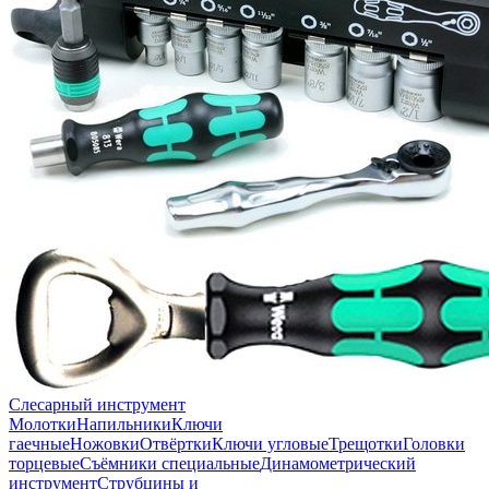
Слесарный инструмент
Молотки
Напильники
Ключи
гаечные
Ножовки
Отвёртки
Ключи угловые
Трещотки
Головки
торцевые
Съёмники специальные
Динамометрический
инструмент
Струбцины и