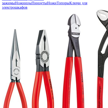
зажимы
Ножницы
Пинцеты
Ножи
Топоры
Ключи для
электрошкафов