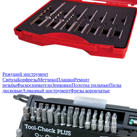
Режущий инструмент
Свёрла
Борфрезы
Метчики
Плашки
Ремонт
резьбы
Фаскосниматели
Зенковки
Полотна пильные
Пилы
дисковые
Алмазный инструмент
Фрезы корончатые