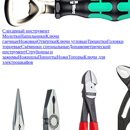
Слесарный инструмент
Молотки
Напильники
Ключи
гаечные
Ножовки
Отвёртки
Ключи угловые
Трещотки
Головки
торцевые
Съёмники специальные
Динамометрический
инструмент
Струбцины и
зажимы
Ножницы
Пинцеты
Ножи
Топоры
Ключи для
электрошкафов