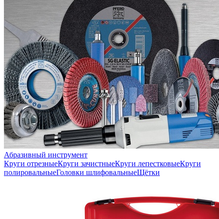
Абразивный инструмент
Круги отрезные
Круги зачистные
Круги лепестковые
Круги
полировальные
Головки шлифовальные
Щётки