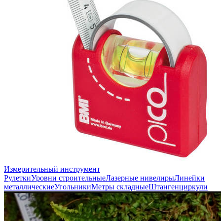
Измерительный инструмент
Рулетки
Уровни строительные
Лазерные нивелиры
Линейки
металлические
Угольники
Метры складные
Штангенциркули