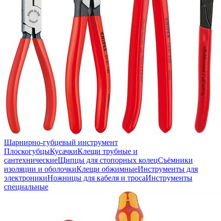
Шарнирно-губцевый инструмент
Плоскогубцы
Кусачки
Клещи трубные и
сантехнические
Щипцы для стопорных колец
Съёмники
изоляции и оболочки
Клещи обжимные
Инструменты для
электроники
Ножницы для кабеля и троса
Инструменты
специальные