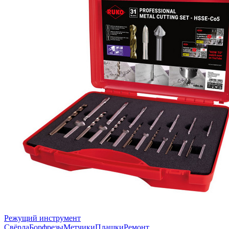
Режущий инструмент
Свёрла
Борфрезы
Метчики
Плашки
Ремонт