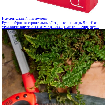
Измерительный инструмент
Рулетки
Уровни строительные
Лазерные нивелиры
Линейки
металлические
Угольники
Метры складные
Штангенциркули