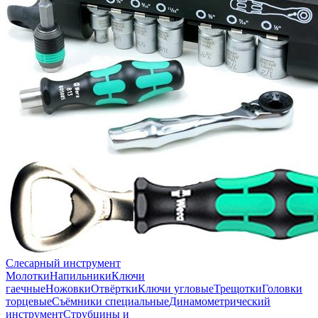
Слесарный инструмент
Молотки
Напильники
Ключи
гаечные
Ножовки
Отвёртки
Ключи угловые
Трещотки
Головки
торцевые
Съёмники специальные
Динамометрический
инструмент
Струбцины и