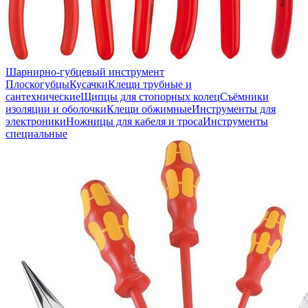
Шарнирно-губцевый инструмент
Плоскогубцы
Кусачки
Клещи трубные и
сантехнические
Щипцы для стопорных колец
Съёмники
изоляции и оболочки
Клещи обжимные
Инструменты для
электроники
Ножницы для кабеля и троса
Инструменты
специальные