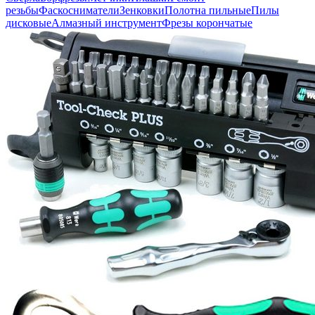
резьбы
Фаскосниматели
Зенковки
Полотна пильные
Пилы
дисковые
Алмазный инструмент
Фрезы корончатые