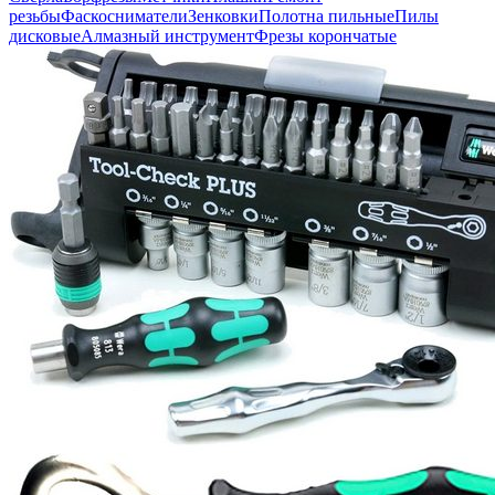
резьбы
Фаскосниматели
Зенковки
Полотна пильные
Пилы
дисковые
Алмазный инструмент
Фрезы корончатые