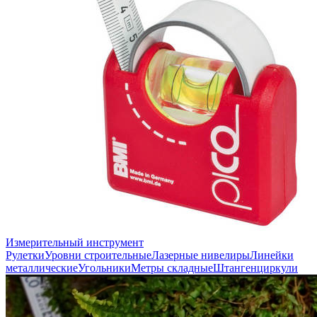
Измерительный инструмент
Рулетки
Уровни строительные
Лазерные нивелиры
Линейки
металлические
Угольники
Метры складные
Штангенциркули