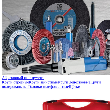
Абразивный инструмент
Круги отрезные
Круги зачистные
Круги лепестковые
Круги
полировальные
Головки шлифовальные
Щётки