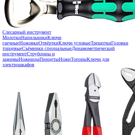
Слесарный инструмент
Молотки
Напильники
Ключи
гаечные
Ножовки
Отвёртки
Ключи угловые
Трещотки
Головки
торцевые
Съёмники специальные
Динамометрический
инструмент
Струбцины и
зажимы
Ножницы
Пинцеты
Ножи
Топоры
Ключи для
электрошкафов