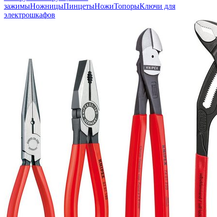
зажимы
Ножницы
Пинцеты
Ножи
Топоры
Ключи для
электрошкафов