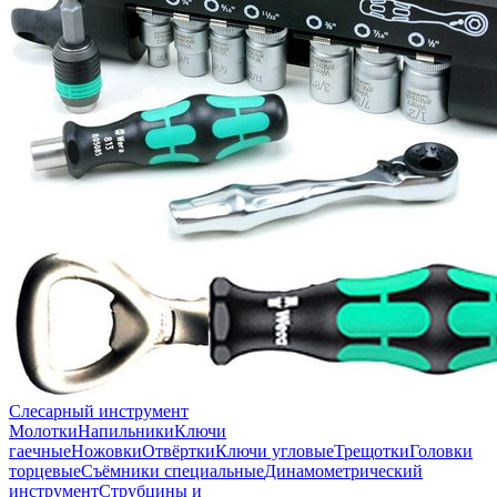
Слесарный инструмент
Молотки
Напильники
Ключи
гаечные
Ножовки
Отвёртки
Ключи угловые
Трещотки
Головки
торцевые
Съёмники специальные
Динамометрический
инструмент
Струбцины и