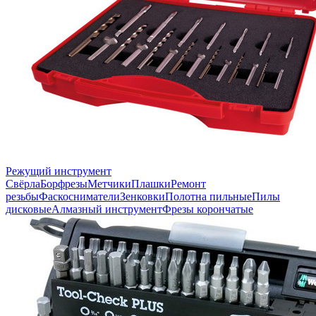
Режущий инструмент
Свёрла
Борфрезы
Метчики
Плашки
Ремонт
резьбы
Фаскосниматели
Зенковки
Полотна пильные
Пилы
дисковые
Алмазный инструмент
Фрезы корончатые