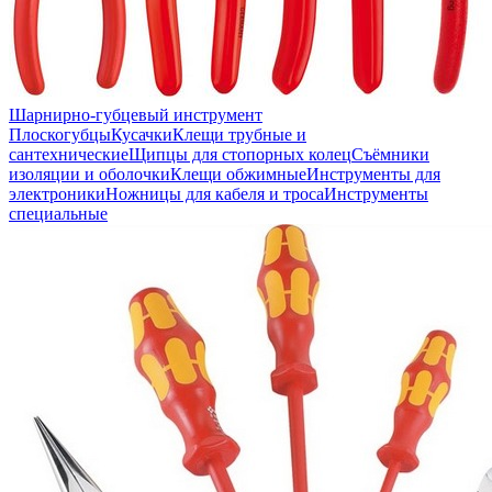
Шарнирно-губцевый инструмент
Плоскогубцы
Кусачки
Клещи трубные и
сантехнические
Щипцы для стопорных колец
Съёмники
изоляции и оболочки
Клещи обжимные
Инструменты для
электроники
Ножницы для кабеля и троса
Инструменты
специальные