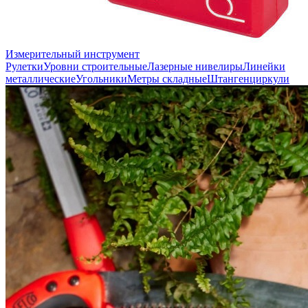
Измерительный инструмент
Рулетки
Уровни строительные
Лазерные нивелиры
Линейки
металлические
Угольники
Метры складные
Штангенциркули