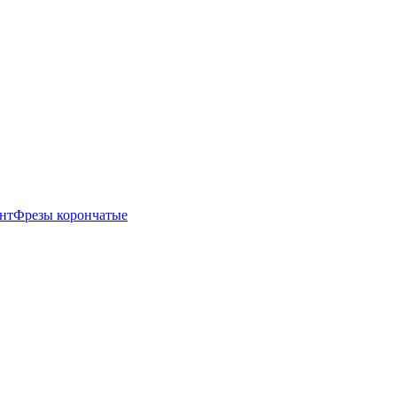
нт
Фрезы корончатые