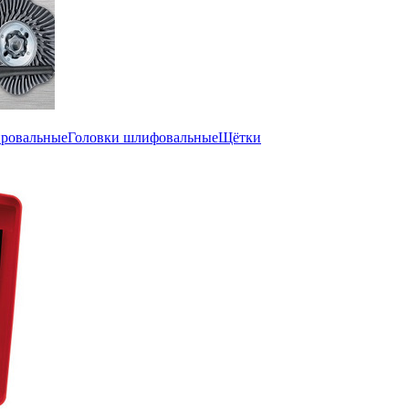
ировальные
Головки шлифовальные
Щётки