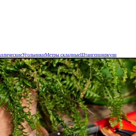
аллические
Угольники
Метры складные
Штангенциркули