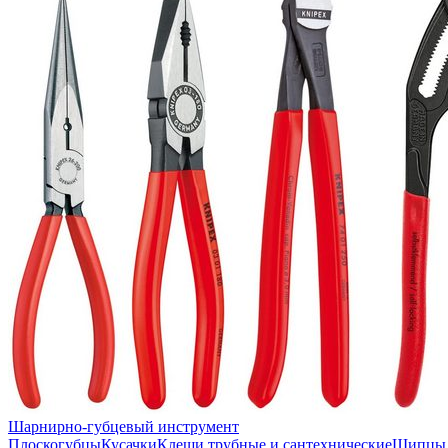
Шарнирно-губцевый инструмент
Плоскогубцы
Кусачки
Клещи трубные и сантехнические
Щипцы 