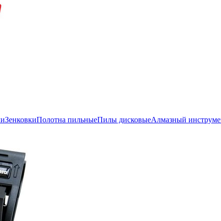
ли
Зенковки
Полотна пильные
Пилы дисковые
Алмазный инструме