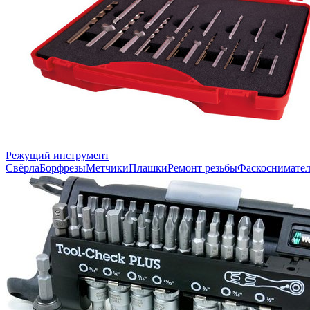
Режущий инструмент
Свёрла
Борфрезы
Метчики
Плашки
Ремонт резьбы
Фаскоснимате