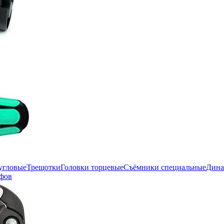
угловые
Трещотки
Головки торцевые
Съёмники специальные
Дина
фов