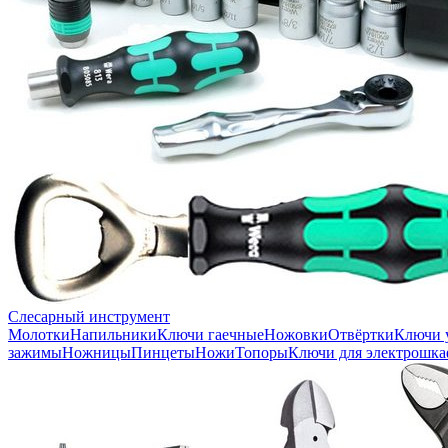
Слесарный инструмент
Молотки
Напильники
Ключи гаечные
Ножовки
Отвёртки
Ключи 
зажимы
Ножницы
Пинцеты
Ножи
Топоры
Ключи для электрошка