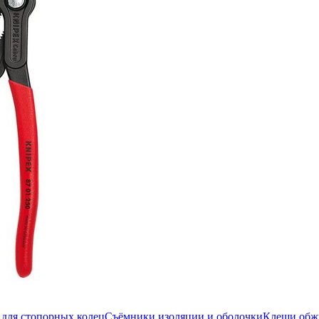
для стопорных колец
Съёмники изоляции и оболочки
Клещи об