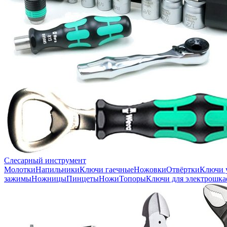
Слесарный инструмент
Молотки
Напильники
Ключи гаечные
Ножовки
Отвёртки
Ключи 
зажимы
Ножницы
Пинцеты
Ножи
Топоры
Ключи для электрошка