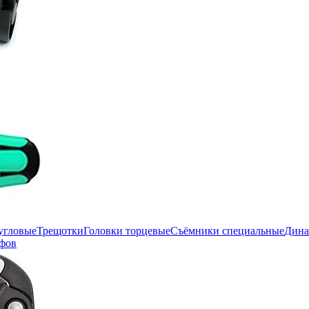
угловые
Трещотки
Головки торцевые
Съёмники специальные
Дина
фов