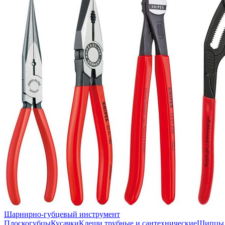
Шарнирно-губцевый инструмент
Плоскогубцы
Кусачки
Клещи трубные и сантехнические
Щипцы 