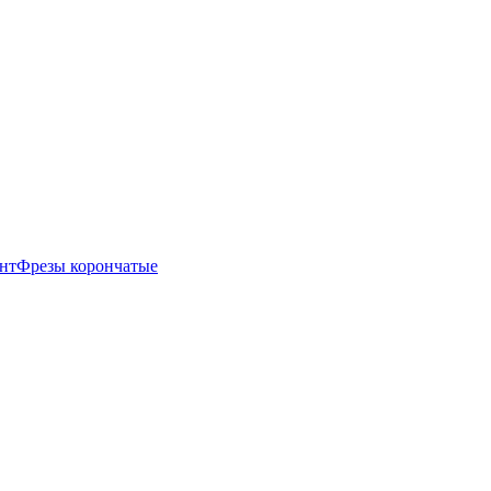
нт
Фрезы корончатые