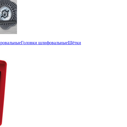
ировальные
Головки шлифовальные
Щётки