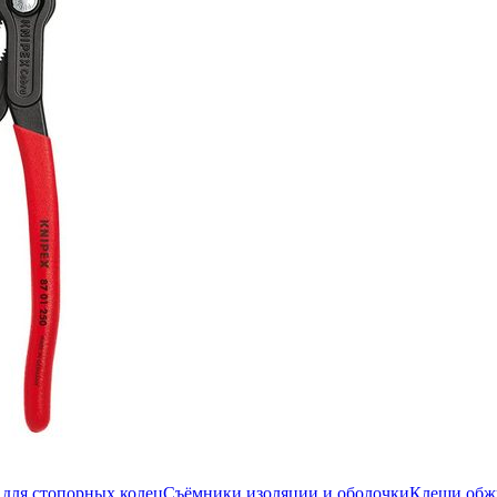
для стопорных колец
Съёмники изоляции и оболочки
Клещи об