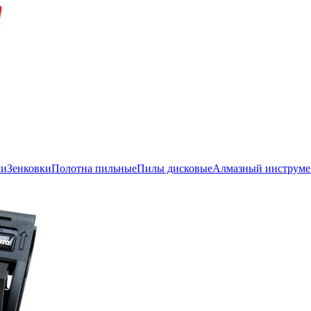
ли
Зенковки
Полотна пильные
Пилы дисковые
Алмазный инструме