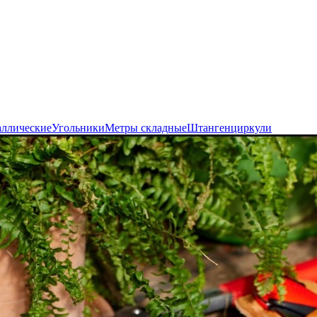
аллические
Угольники
Метры складные
Штангенциркули