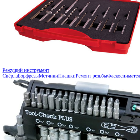
Режущий инструмент
Свёрла
Борфрезы
Метчики
Плашки
Ремонт резьбы
Фаскоснимате