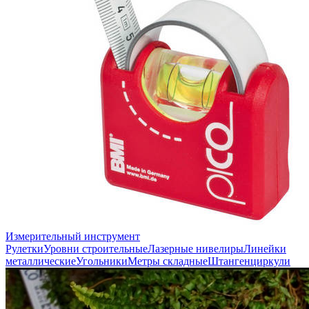
Измерительный инструмент
Рулетки
Уровни строительные
Лазерные нивелиры
Линейки
металлические
Угольники
Метры складные
Штангенциркули