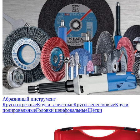
Абразивный инструмент
Круги отрезные
Круги зачистные
Круги лепестковые
Круги
полировальные
Головки шлифовальные
Щётки