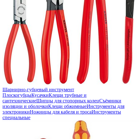
Шарнирно-губцевый инструмент
Плоскогубцы
Кусачки
Клещи трубные и
сантехнические
Щипцы для стопорных колец
Съёмники
изоляции и оболочки
Клещи обжимные
Инструменты для
электроники
Ножницы для кабеля и троса
Инструменты
специальные