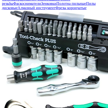
резьбы
Фаскосниматели
Зенковки
Полотна пильные
Пилы
дисковые
Алмазный инструмент
Фрезы корончатые