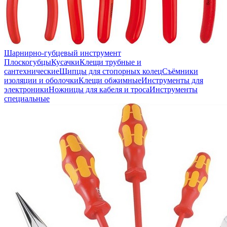
Шарнирно-губцевый инструмент
Плоскогубцы
Кусачки
Клещи трубные и
сантехнические
Щипцы для стопорных колец
Съёмники
изоляции и оболочки
Клещи обжимные
Инструменты для
электроники
Ножницы для кабеля и троса
Инструменты
специальные