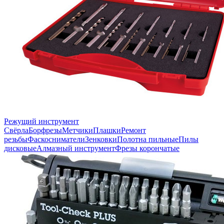
Режущий инструмент
Свёрла
Борфрезы
Метчики
Плашки
Ремонт
резьбы
Фаскосниматели
Зенковки
Полотна пильные
Пилы
дисковые
Алмазный инструмент
Фрезы корончатые