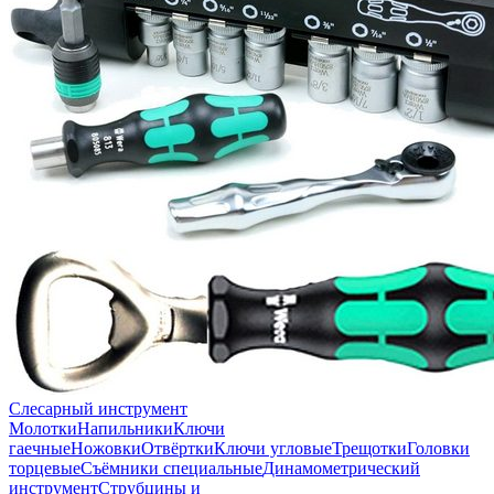
Слесарный инструмент
Молотки
Напильники
Ключи
гаечные
Ножовки
Отвёртки
Ключи угловые
Трещотки
Головки
торцевые
Съёмники специальные
Динамометрический
инструмент
Струбцины и