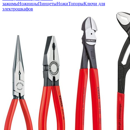
зажимы
Ножницы
Пинцеты
Ножи
Топоры
Ключи для
электрошкафов