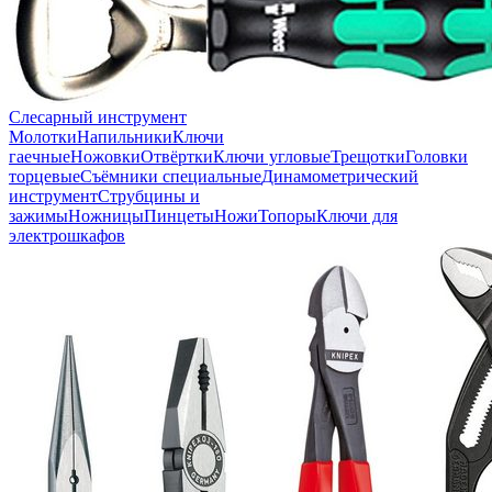
Слесарный инструмент
Молотки
Напильники
Ключи
гаечные
Ножовки
Отвёртки
Ключи угловые
Трещотки
Головки
торцевые
Съёмники специальные
Динамометрический
инструмент
Струбцины и
зажимы
Ножницы
Пинцеты
Ножи
Топоры
Ключи для
электрошкафов