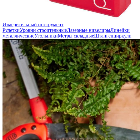
Измерительный инструмент
Рулетки
Уровни строительные
Лазерные нивелиры
Линейки
металлические
Угольники
Метры складные
Штангенциркули