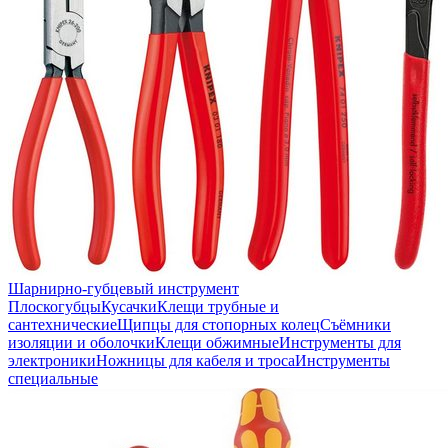
Шарнирно-губцевый инструмент
Плоскогубцы
Кусачки
Клещи трубные и
сантехнические
Щипцы для стопорных колец
Съёмники
изоляции и оболочки
Клещи обжимные
Инструменты для
электроники
Ножницы для кабеля и троса
Инструменты
специальные