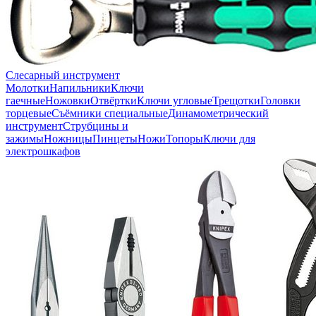
Слесарный инструмент
Молотки
Напильники
Ключи
гаечные
Ножовки
Отвёртки
Ключи угловые
Трещотки
Головки
торцевые
Съёмники специальные
Динамометрический
инструмент
Струбцины и
зажимы
Ножницы
Пинцеты
Ножи
Топоры
Ключи для
электрошкафов