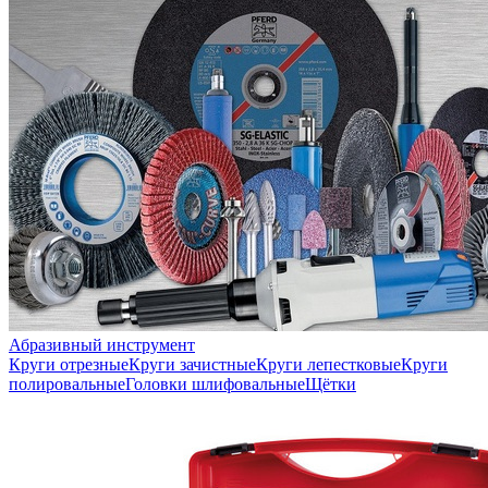
Абразивный инструмент
Круги отрезные
Круги зачистные
Круги лепестковые
Круги
полировальные
Головки шлифовальные
Щётки