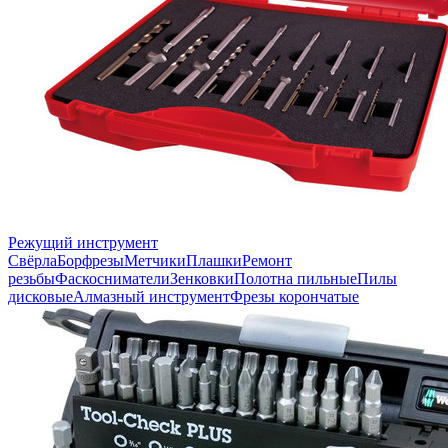
Режущий инструмент
Свёрла
Борфрезы
Метчики
Плашки
Ремонт
резьбы
Фаскосниматели
Зенковки
Полотна пильные
Пилы
дисковые
Алмазный инструмент
Фрезы корончатые