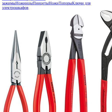
зажимы
Ножницы
Пинцеты
Ножи
Топоры
Ключи для
электрошкафов