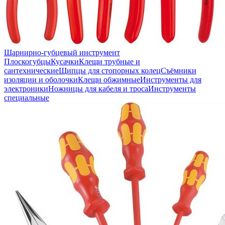
Шарнирно-губцевый инструмент
Плоскогубцы
Кусачки
Клещи трубные и
сантехнические
Щипцы для стопорных колец
Съёмники
изоляции и оболочки
Клещи обжимные
Инструменты для
электроники
Ножницы для кабеля и троса
Инструменты
специальные