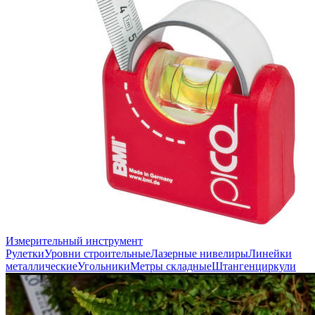
Измерительный инструмент
Рулетки
Уровни строительные
Лазерные нивелиры
Линейки
металлические
Угольники
Метры складные
Штангенциркули