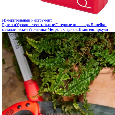
Измерительный инструмент
Рулетки
Уровни строительные
Лазерные нивелиры
Линейки
металлические
Угольники
Метры складные
Штангенциркули