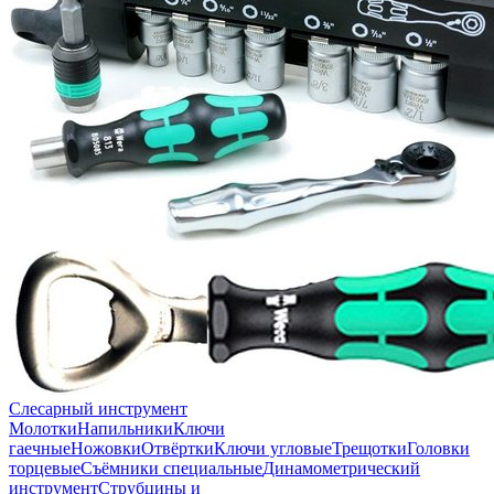
Слесарный инструмент
Молотки
Напильники
Ключи
гаечные
Ножовки
Отвёртки
Ключи угловые
Трещотки
Головки
торцевые
Съёмники специальные
Динамометрический
инструмент
Струбцины и