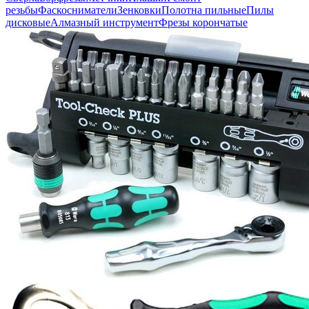
резьбы
Фаскосниматели
Зенковки
Полотна пильные
Пилы
дисковые
Алмазный инструмент
Фрезы корончатые