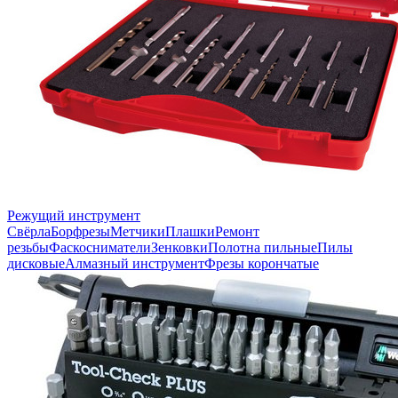
Режущий инструмент
Свёрла
Борфрезы
Метчики
Плашки
Ремонт
резьбы
Фаскосниматели
Зенковки
Полотна пильные
Пилы
дисковые
Алмазный инструмент
Фрезы корончатые