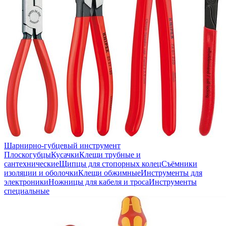
Шарнирно-губцевый инструмент
Плоскогубцы
Кусачки
Клещи трубные и
сантехнические
Щипцы для стопорных колец
Съёмники
изоляции и оболочки
Клещи обжимные
Инструменты для
электроники
Ножницы для кабеля и троса
Инструменты
специальные