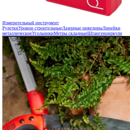
Измерительный инструмент
Рулетки
Уровни строительные
Лазерные нивелиры
Линейки
металлические
Угольники
Метры складные
Штангенциркули