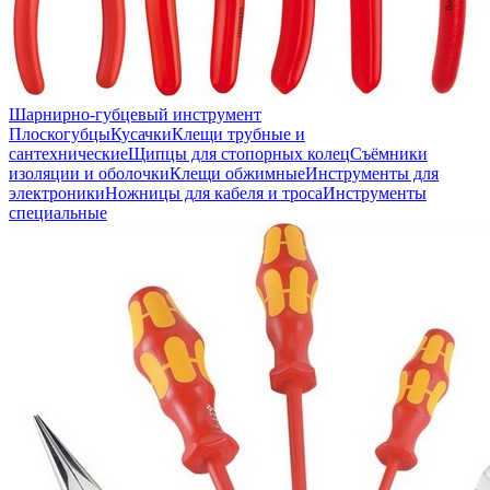
Шарнирно-губцевый инструмент
Плоскогубцы
Кусачки
Клещи трубные и
сантехнические
Щипцы для стопорных колец
Съёмники
изоляции и оболочки
Клещи обжимные
Инструменты для
электроники
Ножницы для кабеля и троса
Инструменты
специальные