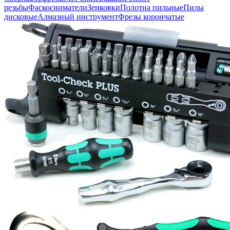
резьбы
Фаскосниматели
Зенковки
Полотна пильные
Пилы
дисковые
Алмазный инструмент
Фрезы корончатые