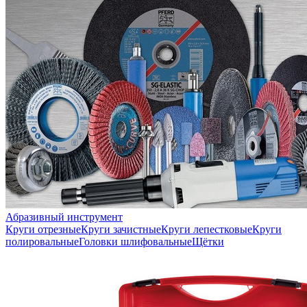
Абразивный инструмент
Круги отрезные
Круги зачистные
Круги лепестковые
Круги
полировальные
Головки шлифовальные
Щётки