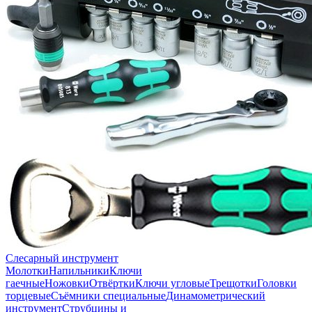
Слесарный инструмент
Молотки
Напильники
Ключи
гаечные
Ножовки
Отвёртки
Ключи угловые
Трещотки
Головки
торцевые
Съёмники специальные
Динамометрический
инструмент
Струбцины и