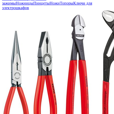
зажимы
Ножницы
Пинцеты
Ножи
Топоры
Ключи для
электрошкафов