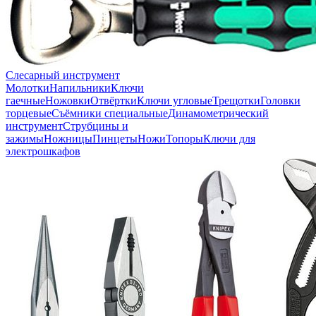
Слесарный инструмент
Молотки
Напильники
Ключи
гаечные
Ножовки
Отвёртки
Ключи угловые
Трещотки
Головки
торцевые
Съёмники специальные
Динамометрический
инструмент
Струбцины и
зажимы
Ножницы
Пинцеты
Ножи
Топоры
Ключи для
электрошкафов