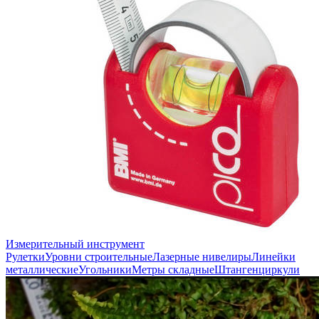
Измерительный инструмент
Рулетки
Уровни строительные
Лазерные нивелиры
Линейки
металлические
Угольники
Метры складные
Штангенциркули