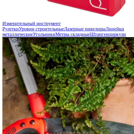
Измерительный инструмент
Рулетки
Уровни строительные
Лазерные нивелиры
Линейки
металлические
Угольники
Метры складные
Штангенциркули