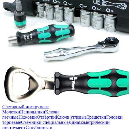
Слесарный инструмент
Молотки
Напильники
Ключи
гаечные
Ножовки
Отвёртки
Ключи угловые
Трещотки
Головки
торцевые
Съёмники специальные
Динамометрический
инструмент
Струбцины и