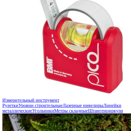
Измерительный инструмент
Рулетки
Уровни строительные
Лазерные нивелиры
Линейки
металлические
Угольники
Метры складные
Штангенциркули