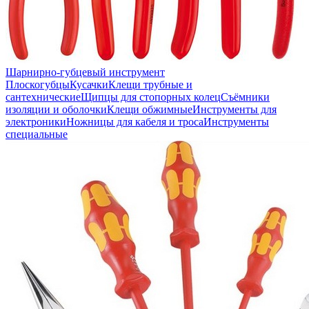
Шарнирно-губцевый инструмент
Плоскогубцы
Кусачки
Клещи трубные и
сантехнические
Щипцы для стопорных колец
Съёмники
изоляции и оболочки
Клещи обжимные
Инструменты для
электроники
Ножницы для кабеля и троса
Инструменты
специальные