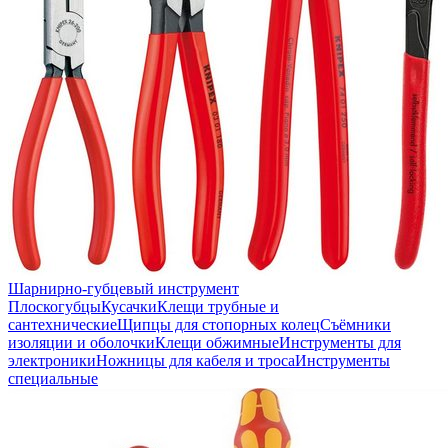
Шарнирно-губцевый инструмент
Плоскогубцы
Кусачки
Клещи трубные и
сантехнические
Щипцы для стопорных колец
Съёмники
изоляции и оболочки
Клещи обжимные
Инструменты для
электроники
Ножницы для кабеля и троса
Инструменты
специальные