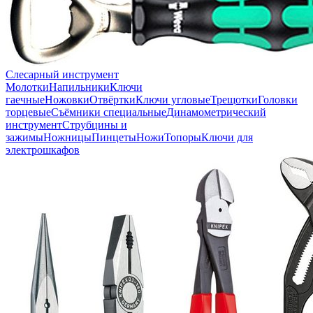
Слесарный инструмент
Молотки
Напильники
Ключи
гаечные
Ножовки
Отвёртки
Ключи угловые
Трещотки
Головки
торцевые
Съёмники специальные
Динамометрический
инструмент
Струбцины и
зажимы
Ножницы
Пинцеты
Ножи
Топоры
Ключи для
электрошкафов