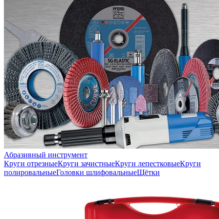
Абразивный инструмент
Круги отрезные
Круги зачистные
Круги лепестковые
Круги
полировальные
Головки шлифовальные
Щётки