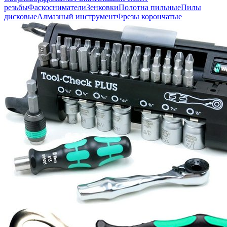
резьбы
Фаскосниматели
Зенковки
Полотна пильные
Пилы
дисковые
Алмазный инструмент
Фрезы корончатые