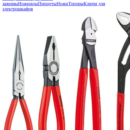
зажимы
Ножницы
Пинцеты
Ножи
Топоры
Ключи для
электрошкафов