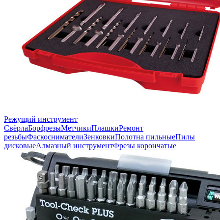
Режущий инструмент
Свёрла
Борфрезы
Метчики
Плашки
Ремонт
резьбы
Фаскосниматели
Зенковки
Полотна пильные
Пилы
дисковые
Алмазный инструмент
Фрезы корончатые