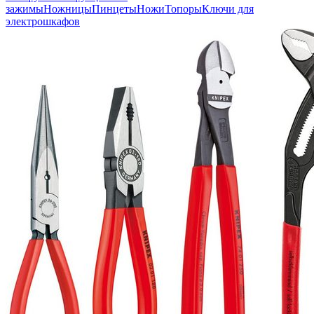
зажимы
Ножницы
Пинцеты
Ножи
Топоры
Ключи для
электрошкафов