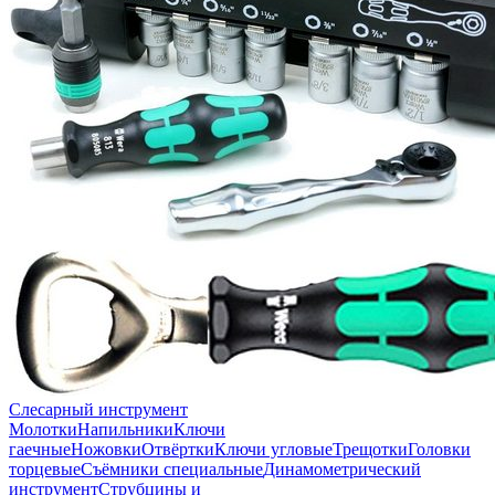
Слесарный инструмент
Молотки
Напильники
Ключи
гаечные
Ножовки
Отвёртки
Ключи угловые
Трещотки
Головки
торцевые
Съёмники специальные
Динамометрический
инструмент
Струбцины и