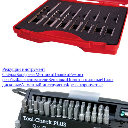
Режущий инструмент
Свёрла
Борфрезы
Метчики
Плашки
Ремонт
резьбы
Фаскосниматели
Зенковки
Полотна пильные
Пилы
дисковые
Алмазный инструмент
Фрезы корончатые