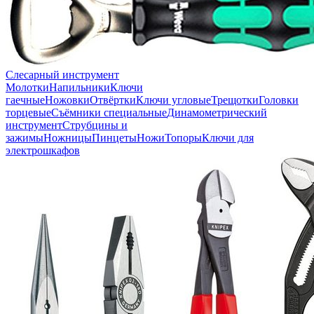
Слесарный инструмент
Молотки
Напильники
Ключи
гаечные
Ножовки
Отвёртки
Ключи угловые
Трещотки
Головки
торцевые
Съёмники специальные
Динамометрический
инструмент
Струбцины и
зажимы
Ножницы
Пинцеты
Ножи
Топоры
Ключи для
электрошкафов