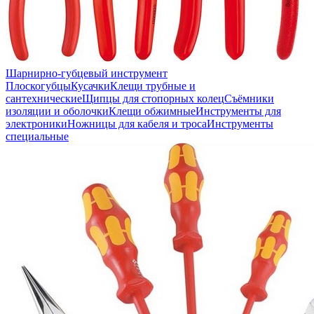
Шарнирно-губцевый инструмент
Плоскогубцы
Кусачки
Клещи трубные и
сантехнические
Щипцы для стопорных колец
Съёмники
изоляции и оболочки
Клещи обжимные
Инструменты для
электроники
Ножницы для кабеля и троса
Инструменты
специальные