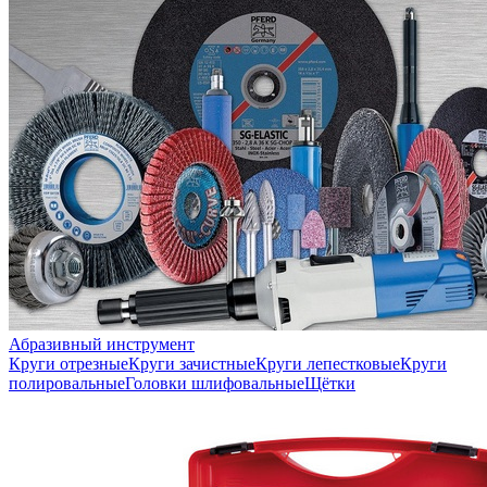
Абразивный инструмент
Круги отрезные
Круги зачистные
Круги лепестковые
Круги
полировальные
Головки шлифовальные
Щётки