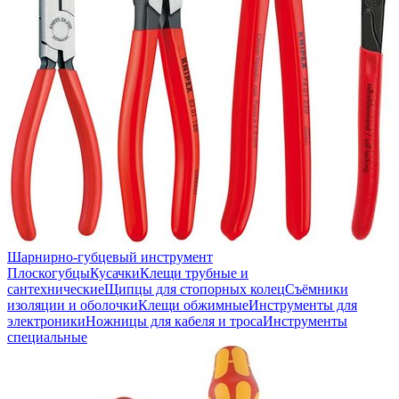
Шарнирно-губцевый инструмент
Плоскогубцы
Кусачки
Клещи трубные и
сантехнические
Щипцы для стопорных колец
Съёмники
изоляции и оболочки
Клещи обжимные
Инструменты для
электроники
Ножницы для кабеля и троса
Инструменты
специальные