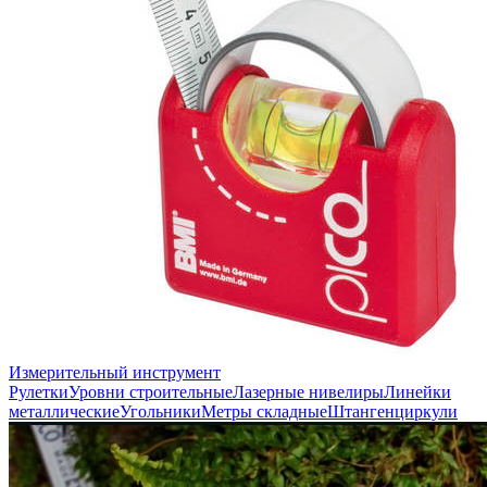
Измерительный инструмент
Рулетки
Уровни строительные
Лазерные нивелиры
Линейки
металлические
Угольники
Метры складные
Штангенциркули