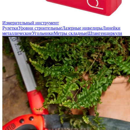
Измерительный инструмент
Рулетки
Уровни строительные
Лазерные нивелиры
Линейки
металлические
Угольники
Метры складные
Штангенциркули