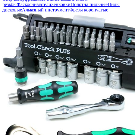
резьбы
Фаскосниматели
Зенковки
Полотна пильные
Пилы
дисковые
Алмазный инструмент
Фрезы корончатые