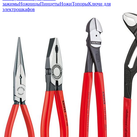
зажимы
Ножницы
Пинцеты
Ножи
Топоры
Ключи для
электрошкафов