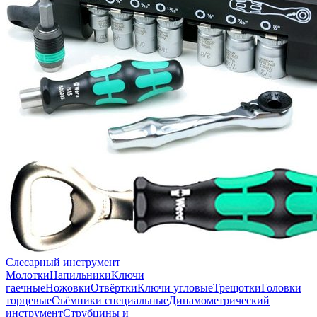
Слесарный инструмент
Молотки
Напильники
Ключи
гаечные
Ножовки
Отвёртки
Ключи угловые
Трещотки
Головки
торцевые
Съёмники специальные
Динамометрический
инструмент
Струбцины и