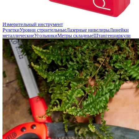
Измерительный инструмент
Рулетки
Уровни строительные
Лазерные нивелиры
Линейки
металлические
Угольники
Метры складные
Штангенциркули