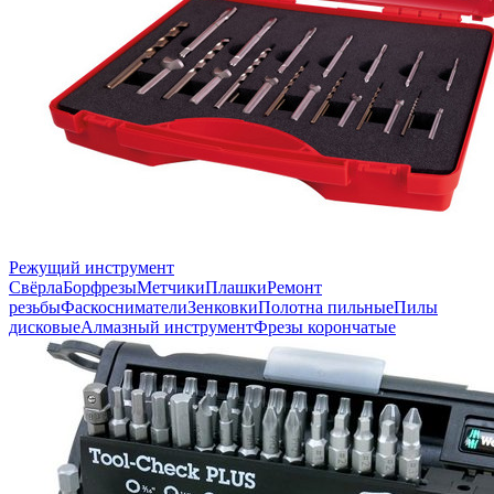
Режущий инструмент
Свёрла
Борфрезы
Метчики
Плашки
Ремонт
резьбы
Фаскосниматели
Зенковки
Полотна пильные
Пилы
дисковые
Алмазный инструмент
Фрезы корончатые