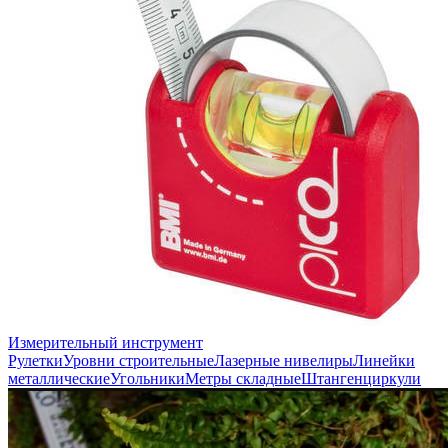
Измерительный инструмент
Рулетки
Уровни строительные
Лазерные нивелиры
Линейки
металлические
Угольники
Метры складные
Штангенциркули