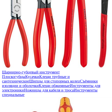
Шарнирно-губцевый инструмент
Плоскогубцы
Кусачки
Клещи трубные и
сантехнические
Щипцы для стопорных колец
Съёмники
изоляции и оболочки
Клещи обжимные
Инструменты для
электроники
Ножницы для кабеля и троса
Инструменты
специальные