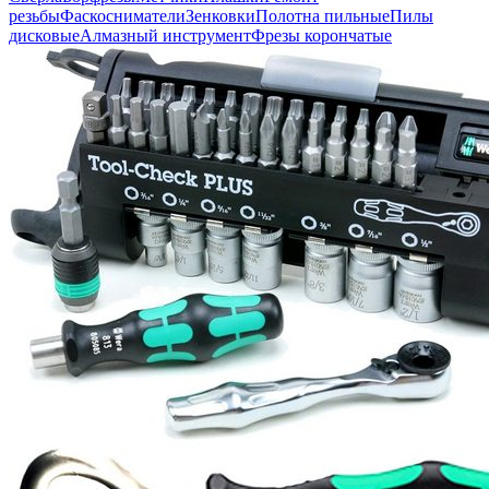
резьбы
Фаскосниматели
Зенковки
Полотна пильные
Пилы
дисковые
Алмазный инструмент
Фрезы корончатые