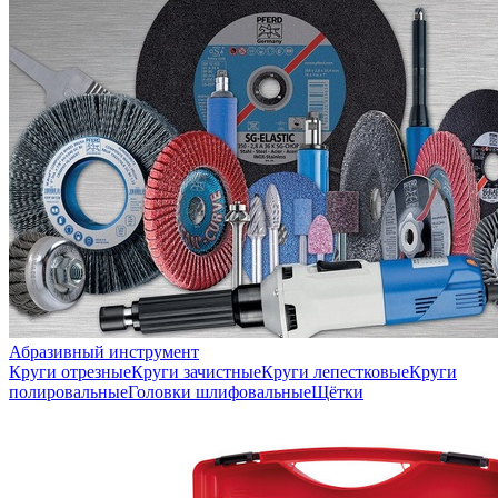
Абразивный инструмент
Круги отрезные
Круги зачистные
Круги лепестковые
Круги
полировальные
Головки шлифовальные
Щётки