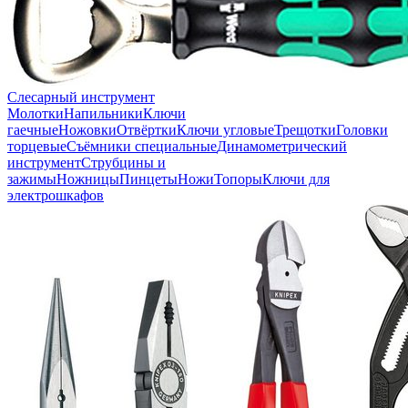
Слесарный инструмент
Молотки
Напильники
Ключи
гаечные
Ножовки
Отвёртки
Ключи угловые
Трещотки
Головки
торцевые
Съёмники специальные
Динамометрический
инструмент
Струбцины и
зажимы
Ножницы
Пинцеты
Ножи
Топоры
Ключи для
электрошкафов