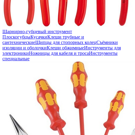
Шарнирно-губцевый инструмент
Плоскогубцы
Кусачки
Клещи трубные и
сантехнические
Щипцы для стопорных колец
Съёмники
изоляции и оболочки
Клещи обжимные
Инструменты для
электроники
Ножницы для кабеля и троса
Инструменты
специальные