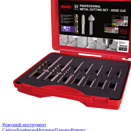
Режущий инструмент
Свёрла
Борфрезы
Метчики
Плашки
Ремонт