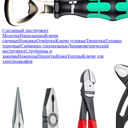
Слесарный инструмент
Молотки
Напильники
Ключи
гаечные
Ножовки
Отвёртки
Ключи угловые
Трещотки
Головки
торцевые
Съёмники специальные
Динамометрический
инструмент
Струбцины и
зажимы
Ножницы
Пинцеты
Ножи
Топоры
Ключи для
электрошкафов