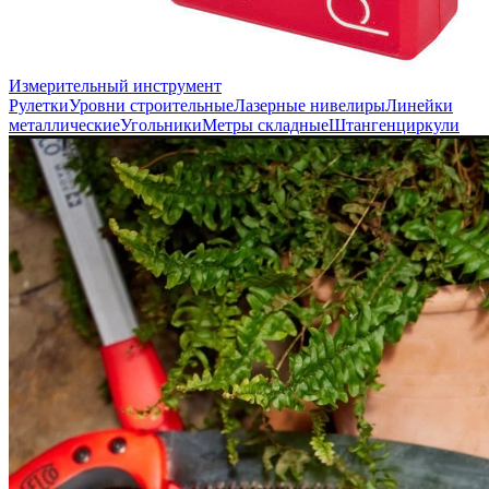
Измерительный инструмент
Рулетки
Уровни строительные
Лазерные нивелиры
Линейки
металлические
Угольники
Метры складные
Штангенциркули