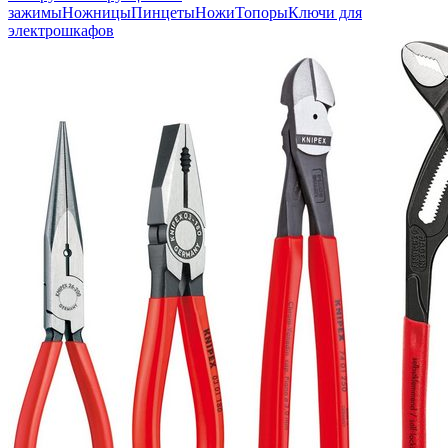
зажимы
Ножницы
Пинцеты
Ножи
Топоры
Ключи для
электрошкафов