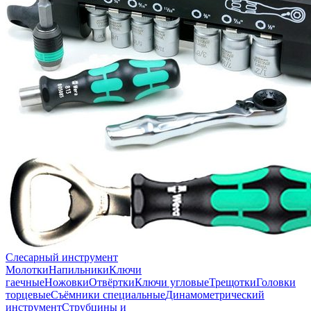
Слесарный инструмент
Молотки
Напильники
Ключи
гаечные
Ножовки
Отвёртки
Ключи угловые
Трещотки
Головки
торцевые
Съёмники специальные
Динамометрический
инструмент
Струбцины и