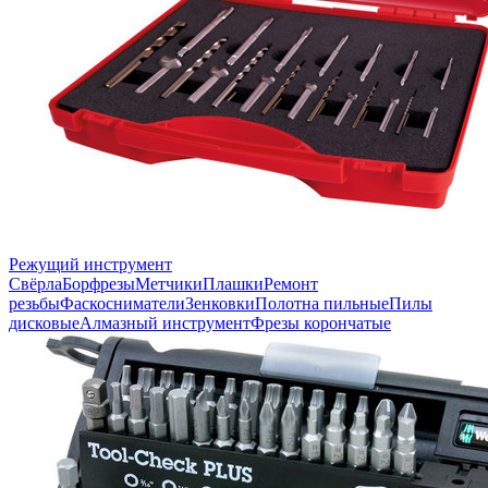
Режущий инструмент
Свёрла
Борфрезы
Метчики
Плашки
Ремонт
резьбы
Фаскосниматели
Зенковки
Полотна пильные
Пилы
дисковые
Алмазный инструмент
Фрезы корончатые