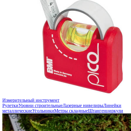
Измерительный инструмент
Рулетки
Уровни строительные
Лазерные нивелиры
Линейки
металлические
Угольники
Метры складные
Штангенциркули