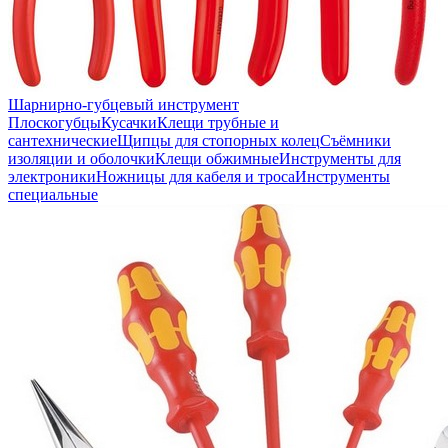
Шарнирно-губцевый инструмент
Плоскогубцы
Кусачки
Клещи трубные и
сантехнические
Щипцы для стопорных колец
Съёмники
изоляции и оболочки
Клещи обжимные
Инструменты для
электроники
Ножницы для кабеля и троса
Инструменты
специальные