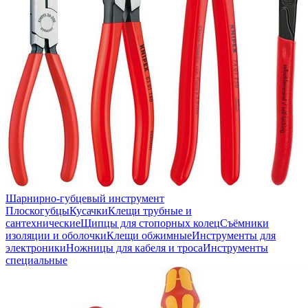
Шарнирно-губцевый инструмент
Плоскогубцы
Кусачки
Клещи трубные и
сантехнические
Щипцы для стопорных колец
Съёмники
изоляции и оболочки
Клещи обжимные
Инструменты для
электроники
Ножницы для кабеля и троса
Инструменты
специальные