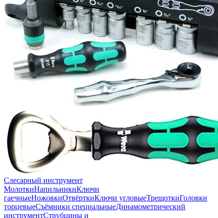
Слесарный инструмент
Молотки
Напильники
Ключи
гаечные
Ножовки
Отвёртки
Ключи угловые
Трещотки
Головки
торцевые
Съёмники специальные
Динамометрический
инструмент
Струбцины и