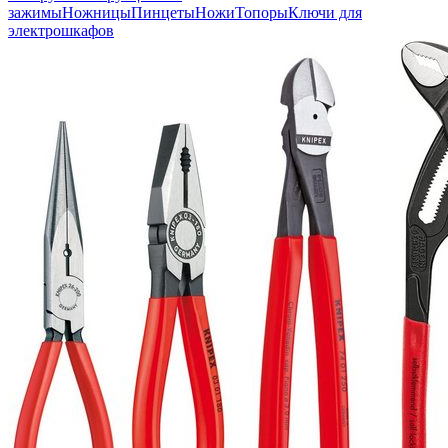
зажимы
Ножницы
Пинцеты
Ножи
Топоры
Ключи для
электрошкафов