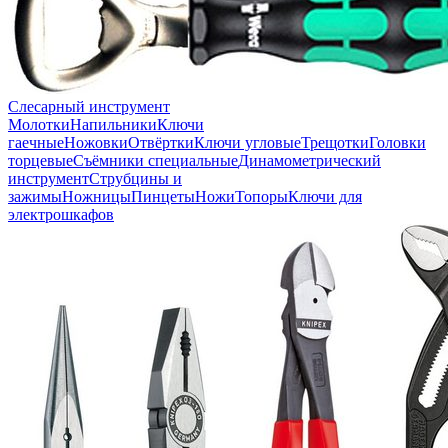
Слесарный инструмент
Молотки
Напильники
Ключи
гаечные
Ножовки
Отвёртки
Ключи угловые
Трещотки
Головки
торцевые
Съёмники специальные
Динамометрический
инструмент
Струбцины и
зажимы
Ножницы
Пинцеты
Ножи
Топоры
Ключи для
электрошкафов