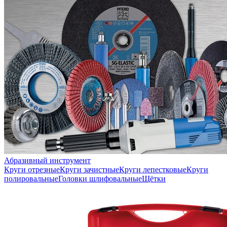
Абразивный инструмент
Круги отрезные
Круги зачистные
Круги лепестковые
Круги
полировальные
Головки шлифовальные
Щётки