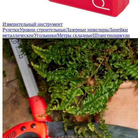
Измерительный инструмент
Рулетки
Уровни строительные
Лазерные нивелиры
Линейки
металлические
Угольники
Метры складные
Штангенциркули