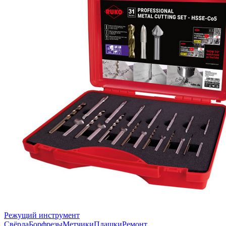
Режущий инструмент
Свёрла
Борфрезы
Метчики
Плашки
Ремонт