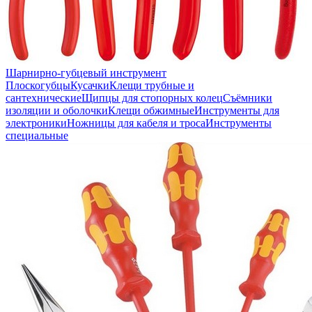
Шарнирно-губцевый инструмент
Плоскогубцы
Кусачки
Клещи трубные и
сантехнические
Щипцы для стопорных колец
Съёмники
изоляции и оболочки
Клещи обжимные
Инструменты для
электроники
Ножницы для кабеля и троса
Инструменты
специальные