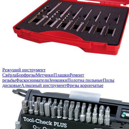
Режущий инструмент
Свёрла
Борфрезы
Метчики
Плашки
Ремонт
резьбы
Фаскосниматели
Зенковки
Полотна пильные
Пилы
дисковые
Алмазный инструмент
Фрезы корончатые