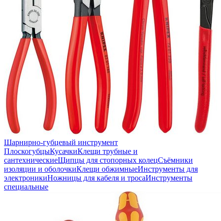
Шарнирно-губцевый инструмент
Плоскогубцы
Кусачки
Клещи трубные и
сантехнические
Щипцы для стопорных колец
Съёмники
изоляции и оболочки
Клещи обжимные
Инструменты для
электроники
Ножницы для кабеля и троса
Инструменты
специальные