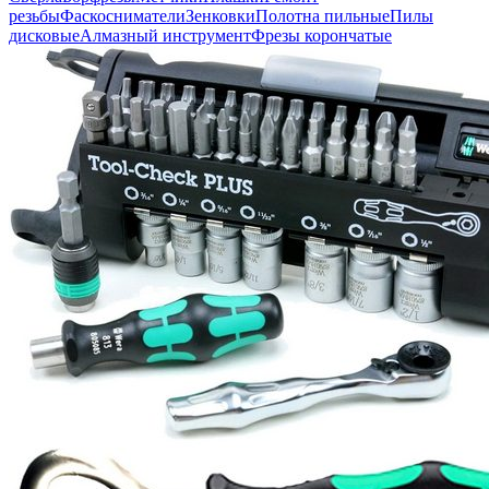
резьбы
Фаскосниматели
Зенковки
Полотна пильные
Пилы
дисковые
Алмазный инструмент
Фрезы корончатые