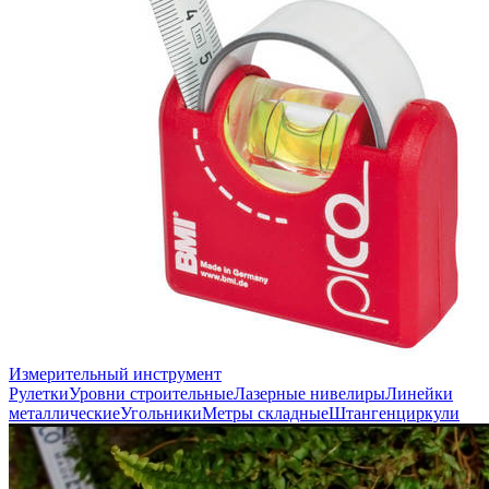
Измерительный инструмент
Рулетки
Уровни строительные
Лазерные нивелиры
Линейки
металлические
Угольники
Метры складные
Штангенциркули