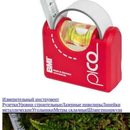
Измерительный инструмент
Рулетки
Уровни строительные
Лазерные нивелиры
Линейки
металлические
Угольники
Метры складные
Штангенциркули