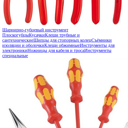
Шарнирно-губцевый инструмент
Плоскогубцы
Кусачки
Клещи трубные и
сантехнические
Щипцы для стопорных колец
Съёмники
изоляции и оболочки
Клещи обжимные
Инструменты для
электроники
Ножницы для кабеля и троса
Инструменты
специальные