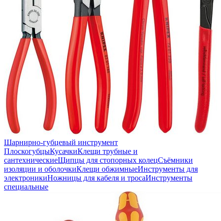
Шарнирно-губцевый инструмент
Плоскогубцы
Кусачки
Клещи трубные и
сантехнические
Щипцы для стопорных колец
Съёмники
изоляции и оболочки
Клещи обжимные
Инструменты для
электроники
Ножницы для кабеля и троса
Инструменты
специальные