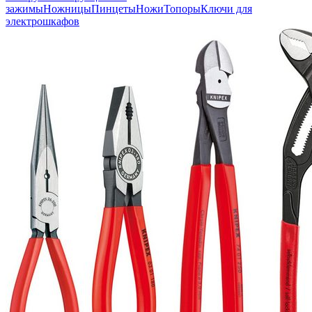
зажимы
Ножницы
Пинцеты
Ножи
Топоры
Ключи для
электрошкафов