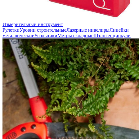
Измерительный инструмент
Рулетки
Уровни строительные
Лазерные нивелиры
Линейки
металлические
Угольники
Метры складные
Штангенциркули