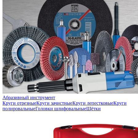
Абразивный инструмент
Круги отрезные
Круги зачистные
Круги лепестковые
Круги
полировальные
Головки шлифовальные
Щётки