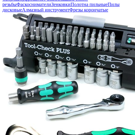
резьбы
Фаскосниматели
Зенковки
Полотна пильные
Пилы
дисковые
Алмазный инструмент
Фрезы корончатые