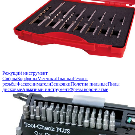
Режущий инструмент
Свёрла
Борфрезы
Метчики
Плашки
Ремонт
резьбы
Фаскосниматели
Зенковки
Полотна пильные
Пилы
дисковые
Алмазный инструмент
Фрезы корончатые