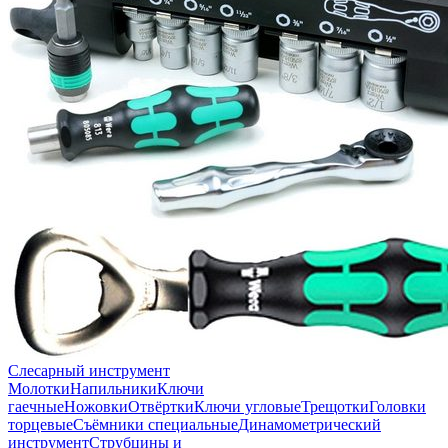
Слесарный инструмент
Молотки
Напильники
Ключи
гаечные
Ножовки
Отвёртки
Ключи угловые
Трещотки
Головки
торцевые
Съёмники специальные
Динамометрический
инструмент
Струбцины и