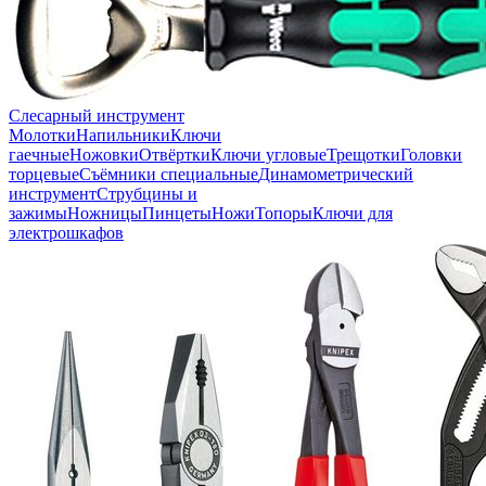
Слесарный инструмент
Молотки
Напильники
Ключи
гаечные
Ножовки
Отвёртки
Ключи угловые
Трещотки
Головки
торцевые
Съёмники специальные
Динамометрический
инструмент
Струбцины и
зажимы
Ножницы
Пинцеты
Ножи
Топоры
Ключи для
электрошкафов