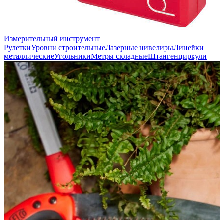
Измерительный инструмент
Рулетки
Уровни строительные
Лазерные нивелиры
Линейки
металлические
Угольники
Метры складные
Штангенциркули