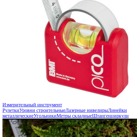
Измерительный инструмент
Рулетки
Уровни строительные
Лазерные нивелиры
Линейки
металлические
Угольники
Метры складные
Штангенциркули