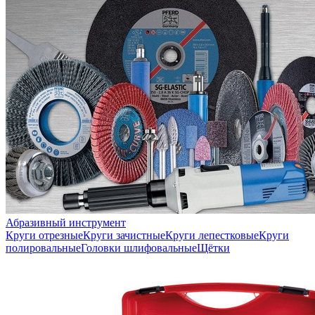
Абразивный инструмент
Круги отрезные
Круги зачистные
Круги лепестковые
Круги
полировальные
Головки шлифовальные
Щётки