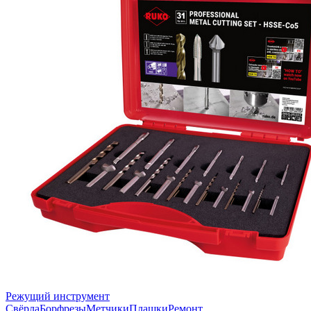
Режущий инструмент
Свёрла
Борфрезы
Метчики
Плашки
Ремонт