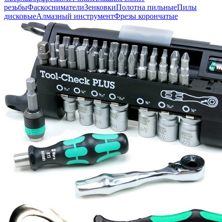
резьбы
Фаскосниматели
Зенковки
Полотна пильные
Пилы
дисковые
Алмазный инструмент
Фрезы корончатые