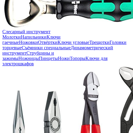
Слесарный инструмент
Молотки
Напильники
Ключи
гаечные
Ножовки
Отвёртки
Ключи угловые
Трещотки
Головки
торцевые
Съёмники специальные
Динамометрический
инструмент
Струбцины и
зажимы
Ножницы
Пинцеты
Ножи
Топоры
Ключи для
электрошкафов