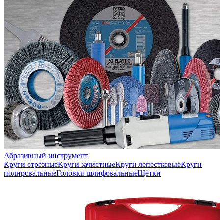
Абразивный инструмент
Круги отрезные
Круги зачистные
Круги лепестковые
Круги
полировальные
Головки шлифовальные
Щётки