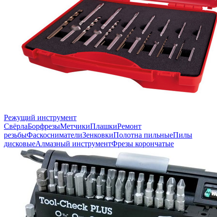
Режущий инструмент
Свёрла
Борфрезы
Метчики
Плашки
Ремонт
резьбы
Фаскосниматели
Зенковки
Полотна пильные
Пилы
дисковые
Алмазный инструмент
Фрезы корончатые