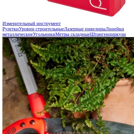
Измерительный инструмент
Рулетки
Уровни строительные
Лазерные нивелиры
Линейки
металлические
Угольники
Метры складные
Штангенциркули