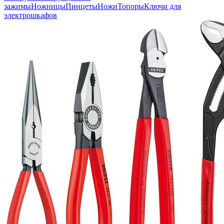
зажимы
Ножницы
Пинцеты
Ножи
Топоры
Ключи для
электрошкафов