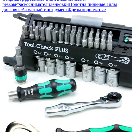
резьбы
Фаскосниматели
Зенковки
Полотна пильные
Пилы
дисковые
Алмазный инструмент
Фрезы корончатые