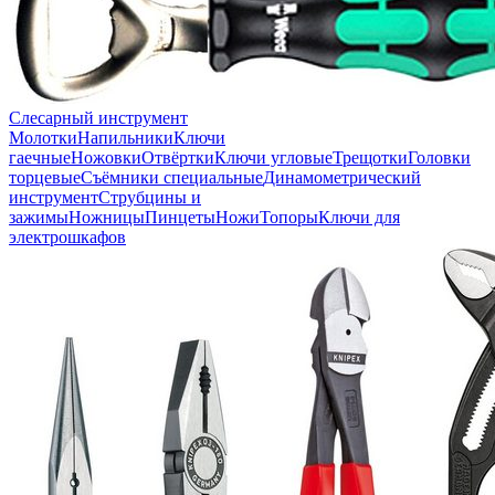
Слесарный инструмент
Молотки
Напильники
Ключи
гаечные
Ножовки
Отвёртки
Ключи угловые
Трещотки
Головки
торцевые
Съёмники специальные
Динамометрический
инструмент
Струбцины и
зажимы
Ножницы
Пинцеты
Ножи
Топоры
Ключи для
электрошкафов