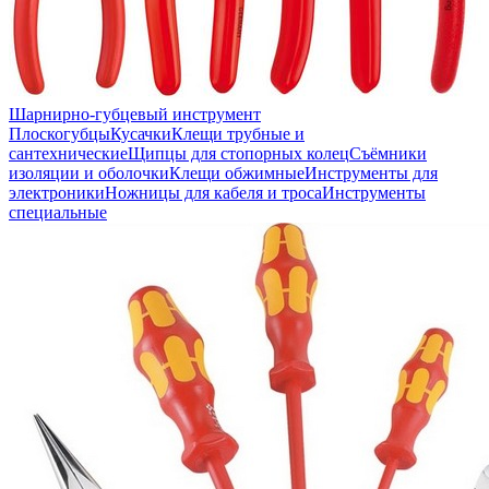
Шарнирно-губцевый инструмент
Плоскогубцы
Кусачки
Клещи трубные и
сантехнические
Щипцы для стопорных колец
Съёмники
изоляции и оболочки
Клещи обжимные
Инструменты для
электроники
Ножницы для кабеля и троса
Инструменты
специальные