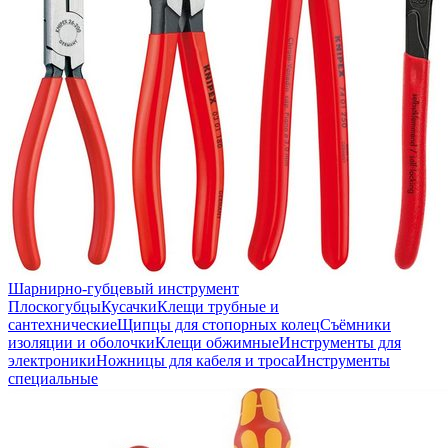
Шарнирно-губцевый инструмент
Плоскогубцы
Кусачки
Клещи трубные и
сантехнические
Щипцы для стопорных колец
Съёмники
изоляции и оболочки
Клещи обжимные
Инструменты для
электроники
Ножницы для кабеля и троса
Инструменты
специальные