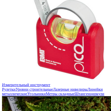
Измерительный инструмент
Рулетки
Уровни строительные
Лазерные нивелиры
Линейки
металлические
Угольники
Метры складные
Штангенциркули