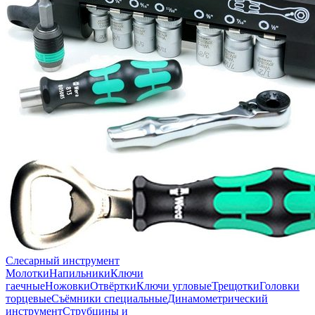
Слесарный инструмент
Молотки
Напильники
Ключи
гаечные
Ножовки
Отвёртки
Ключи угловые
Трещотки
Головки
торцевые
Съёмники специальные
Динамометрический
инструмент
Струбцины и