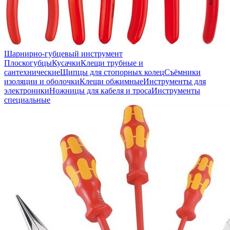
Шарнирно-губцевый инструмент
Плоскогубцы
Кусачки
Клещи трубные и
сантехнические
Щипцы для стопорных колец
Съёмники
изоляции и оболочки
Клещи обжимные
Инструменты для
электроники
Ножницы для кабеля и троса
Инструменты
специальные