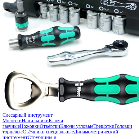
Слесарный инструмент
Молотки
Напильники
Ключи
гаечные
Ножовки
Отвёртки
Ключи угловые
Трещотки
Головки
торцевые
Съёмники специальные
Динамометрический
инструмент
Струбцины и