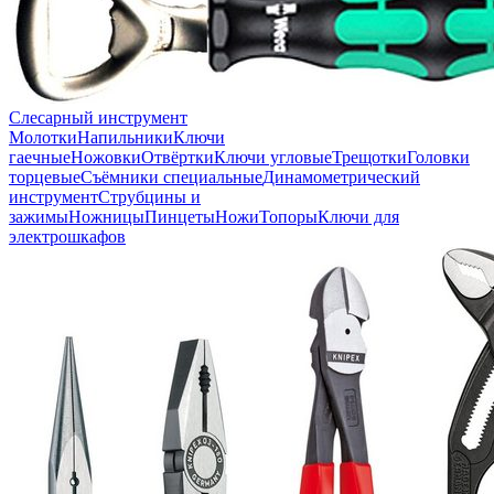
Слесарный инструмент
Молотки
Напильники
Ключи
гаечные
Ножовки
Отвёртки
Ключи угловые
Трещотки
Головки
торцевые
Съёмники специальные
Динамометрический
инструмент
Струбцины и
зажимы
Ножницы
Пинцеты
Ножи
Топоры
Ключи для
электрошкафов