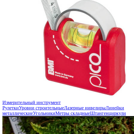
Измерительный инструмент
Рулетки
Уровни строительные
Лазерные нивелиры
Линейки
металлические
Угольники
Метры складные
Штангенциркули