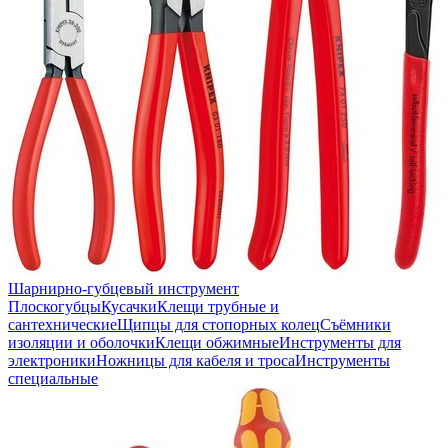
Шарнирно-губцевый инструмент
Плоскогубцы
Кусачки
Клещи трубные и
сантехнические
Щипцы для стопорных колец
Съёмники
изоляции и оболочки
Клещи обжимные
Инструменты для
электроники
Ножницы для кабеля и троса
Инструменты
специальные