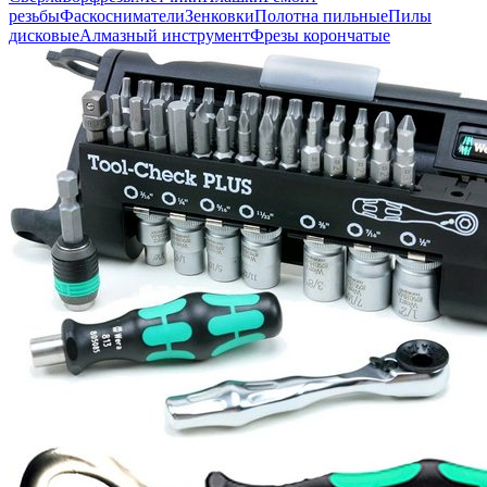
резьбы
Фаскосниматели
Зенковки
Полотна пильные
Пилы
дисковые
Алмазный инструмент
Фрезы корончатые