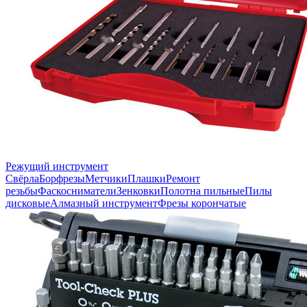
Режущий инструмент
Свёрла
Борфрезы
Метчики
Плашки
Ремонт
резьбы
Фаскосниматели
Зенковки
Полотна пильные
Пилы
дисковые
Алмазный инструмент
Фрезы корончатые