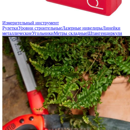
Измерительный инструмент
Рулетки
Уровни строительные
Лазерные нивелиры
Линейки
металлические
Угольники
Метры складные
Штангенциркули