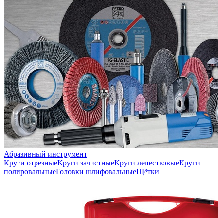
Абразивный инструмент
Круги отрезные
Круги зачистные
Круги лепестковые
Круги
полировальные
Головки шлифовальные
Щётки