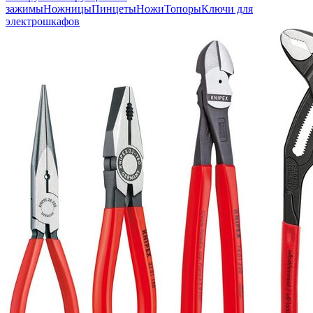
зажимы
Ножницы
Пинцеты
Ножи
Топоры
Ключи для
электрошкафов