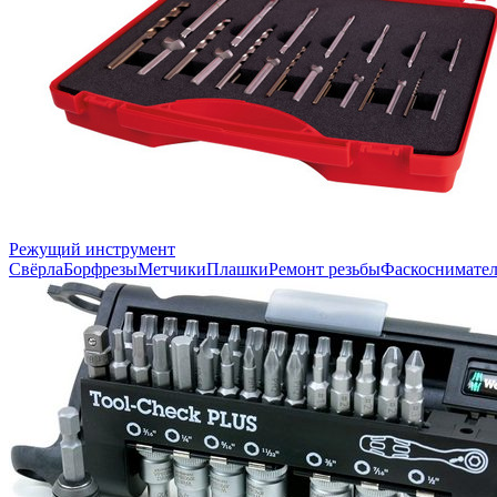
Режущий инструмент
Свёрла
Борфрезы
Метчики
Плашки
Ремонт резьбы
Фаскоснимате