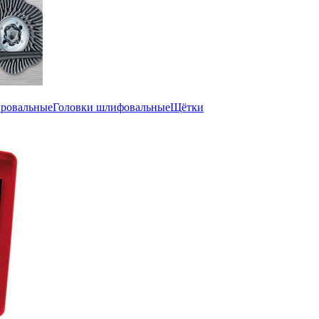
ировальные
Головки шлифовальные
Щётки