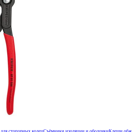
для стопорных колец
Съёмники изоляции и оболочки
Клещи об