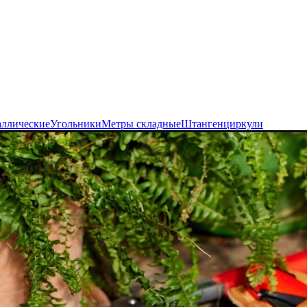
аллические
Угольники
Метры складные
Штангенциркули