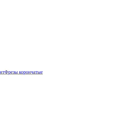
нт
Фрезы корончатые