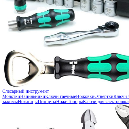
Слесарный инструмент
Молотки
Напильники
Ключи гаечные
Ножовки
Отвёртки
Ключи 
зажимы
Ножницы
Пинцеты
Ножи
Топоры
Ключи для электрошка