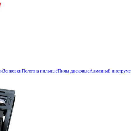
ли
Зенковки
Полотна пильные
Пилы дисковые
Алмазный инструме