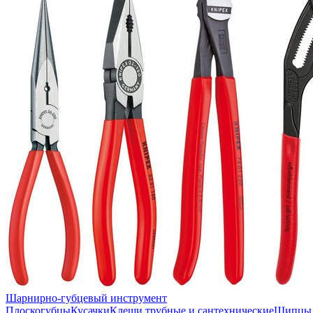
Шарнирно-губцевый инструмент
Плоскогубцы
Кусачки
Клещи трубные и сантехнические
Щипцы 