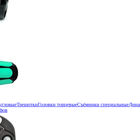
угловые
Трещотки
Головки торцевые
Съёмники специальные
Дина
фов