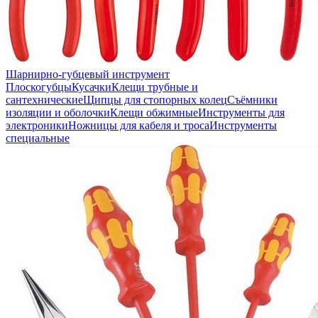
Шарнирно-губцевый инструмент
Плоскогубцы
Кусачки
Клещи трубные и
сантехнические
Щипцы для стопорных колец
Съёмники
изоляции и оболочки
Клещи обжимные
Инструменты для
электроники
Ножницы для кабеля и троса
Инструменты
специальные