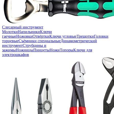
Слесарный инструмент
Молотки
Напильники
Ключи
гаечные
Ножовки
Отвёртки
Ключи угловые
Трещотки
Головки
торцевые
Съёмники специальные
Динамометрический
инструмент
Струбцины и
зажимы
Ножницы
Пинцеты
Ножи
Топоры
Ключи для
электрошкафов