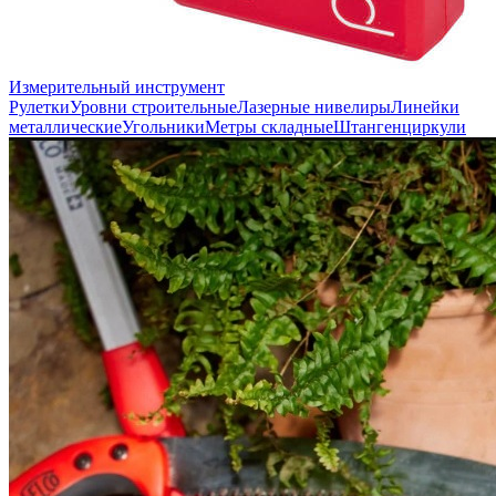
Измерительный инструмент
Рулетки
Уровни строительные
Лазерные нивелиры
Линейки
металлические
Угольники
Метры складные
Штангенциркули