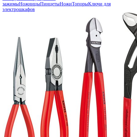
зажимы
Ножницы
Пинцеты
Ножи
Топоры
Ключи для
электрошкафов