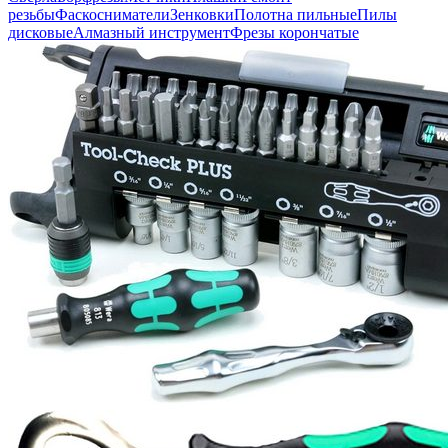
резьбы
Фаскосниматели
Зенковки
Полотна пильные
Пилы
дисковые
Алмазный инструмент
Фрезы корончатые