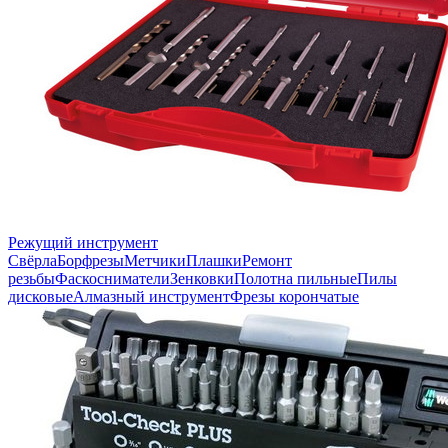
Режущий инструмент
Свёрла
Борфрезы
Метчики
Плашки
Ремонт
резьбы
Фаскосниматели
Зенковки
Полотна пильные
Пилы
дисковые
Алмазный инструмент
Фрезы корончатые