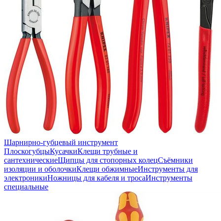
Шарнирно-губцевый инструмент
Плоскогубцы
Кусачки
Клещи трубные и
сантехнические
Щипцы для стопорных колец
Съёмники
изоляции и оболочки
Клещи обжимные
Инструменты для
электроники
Ножницы для кабеля и троса
Инструменты
специальные