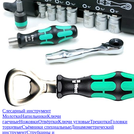
Слесарный инструмент
Молотки
Напильники
Ключи
гаечные
Ножовки
Отвёртки
Ключи угловые
Трещотки
Головки
торцевые
Съёмники специальные
Динамометрический
инструмент
Струбцины и