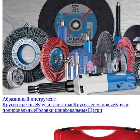
Абразивный инструмент
Круги отрезные
Круги зачистные
Круги лепестковые
Круги
полировальные
Головки шлифовальные
Щётки