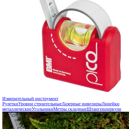
Измерительный инструмент
Рулетки
Уровни строительные
Лазерные нивелиры
Линейки
металлические
Угольники
Метры складные
Штангенциркули