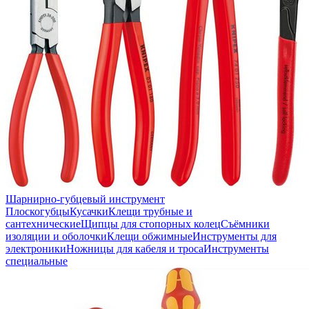
Шарнирно-губцевый инструмент
Плоскогубцы
Кусачки
Клещи трубные и
сантехнические
Щипцы для стопорных колец
Съёмники
изоляции и оболочки
Клещи обжимные
Инструменты для
электроники
Ножницы для кабеля и троса
Инструменты
специальные