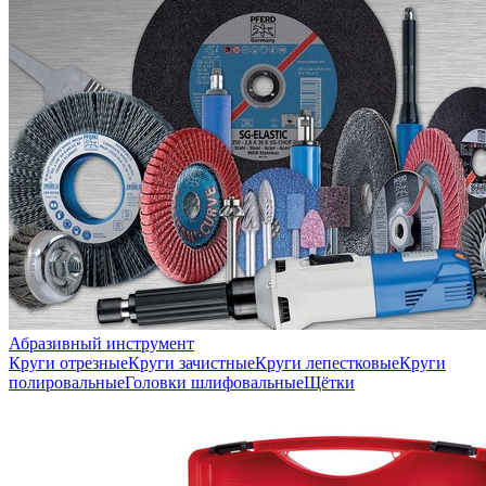
Абразивный инструмент
Круги отрезные
Круги зачистные
Круги лепестковые
Круги
полировальные
Головки шлифовальные
Щётки