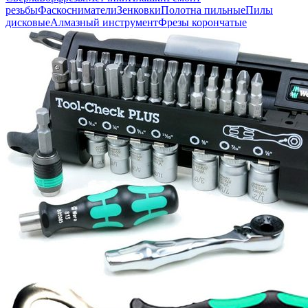
резьбы
Фаскосниматели
Зенковки
Полотна пильные
Пилы
дисковые
Алмазный инструмент
Фрезы корончатые