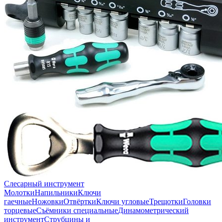
Слесарный инструмент
Молотки
Напильники
Ключи
гаечные
Ножовки
Отвёртки
Ключи угловые
Трещотки
Головки
торцевые
Съёмники специальные
Динамометрический
инструмент
Струбцины и