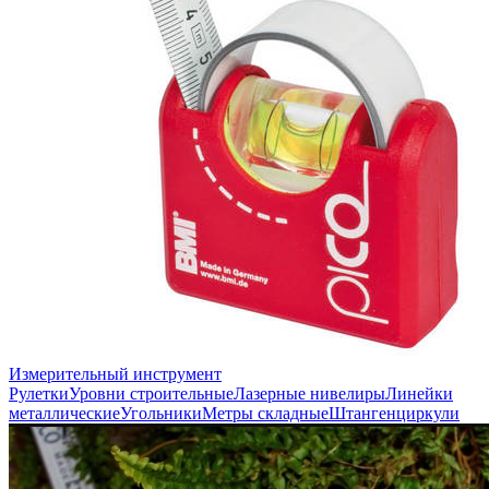
Измерительный инструмент
Рулетки
Уровни строительные
Лазерные нивелиры
Линейки
металлические
Угольники
Метры складные
Штангенциркули