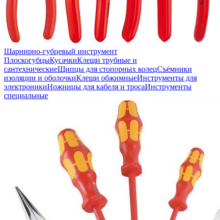
Шарнирно-губцевый инструмент
Плоскогубцы
Кусачки
Клещи трубные и
сантехнические
Щипцы для стопорных колец
Съёмники
изоляции и оболочки
Клещи обжимные
Инструменты для
электроники
Ножницы для кабеля и троса
Инструменты
специальные