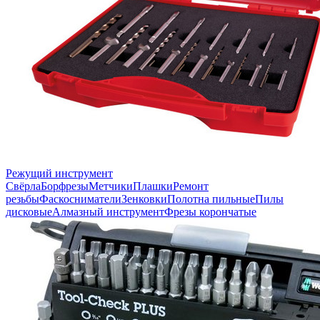
Режущий инструмент
Свёрла
Борфрезы
Метчики
Плашки
Ремонт
резьбы
Фаскосниматели
Зенковки
Полотна пильные
Пилы
дисковые
Алмазный инструмент
Фрезы корончатые