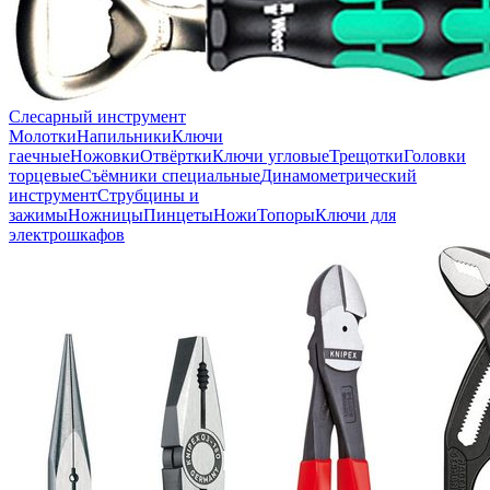
Слесарный инструмент
Молотки
Напильники
Ключи
гаечные
Ножовки
Отвёртки
Ключи угловые
Трещотки
Головки
торцевые
Съёмники специальные
Динамометрический
инструмент
Струбцины и
зажимы
Ножницы
Пинцеты
Ножи
Топоры
Ключи для
электрошкафов