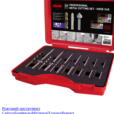
Режущий инструмент
Свёрла
Борфрезы
Метчики
Плашки
Ремонт