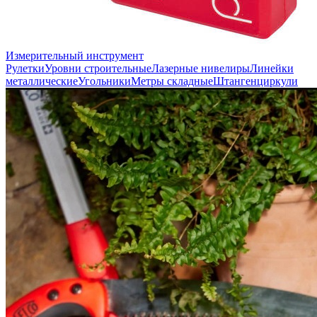
Измерительный инструмент
Рулетки
Уровни строительные
Лазерные нивелиры
Линейки
металлические
Угольники
Метры складные
Штангенциркули