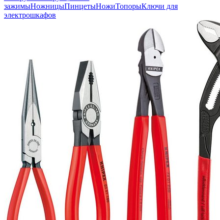
зажимы
Ножницы
Пинцеты
Ножи
Топоры
Ключи для
электрошкафов