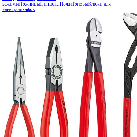
зажимы
Ножницы
Пинцеты
Ножи
Топоры
Ключи для
электрошкафов