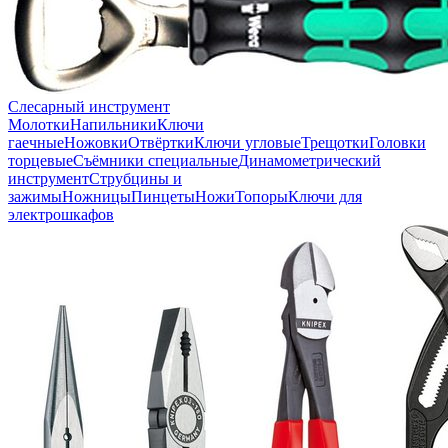
Слесарный инструмент
Молотки
Напильники
Ключи
гаечные
Ножовки
Отвёртки
Ключи угловые
Трещотки
Головки
торцевые
Съёмники специальные
Динамометрический
инструмент
Струбцины и
зажимы
Ножницы
Пинцеты
Ножи
Топоры
Ключи для
электрошкафов