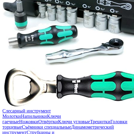
Слесарный инструмент
Молотки
Напильники
Ключи
гаечные
Ножовки
Отвёртки
Ключи угловые
Трещотки
Головки
торцевые
Съёмники специальные
Динамометрический
инструмент
Струбцины и