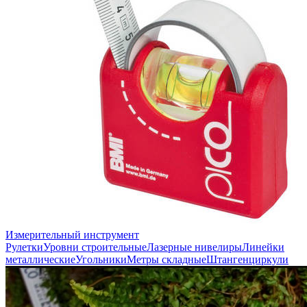
Измерительный инструмент
Рулетки
Уровни строительные
Лазерные нивелиры
Линейки
металлические
Угольники
Метры складные
Штангенциркули