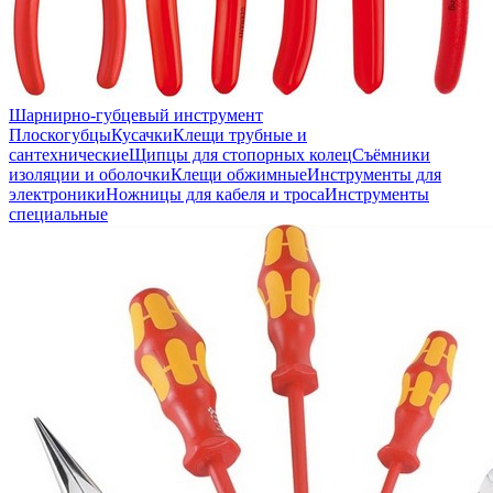
Шарнирно-губцевый инструмент
Плоскогубцы
Кусачки
Клещи трубные и
сантехнические
Щипцы для стопорных колец
Съёмники
изоляции и оболочки
Клещи обжимные
Инструменты для
электроники
Ножницы для кабеля и троса
Инструменты
специальные