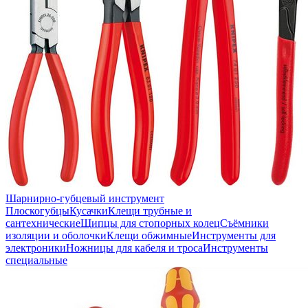
Шарнирно-губцевый инструмент
Плоскогубцы
Кусачки
Клещи трубные и
сантехнические
Щипцы для стопорных колец
Съёмники
изоляции и оболочки
Клещи обжимные
Инструменты для
электроники
Ножницы для кабеля и троса
Инструменты
специальные