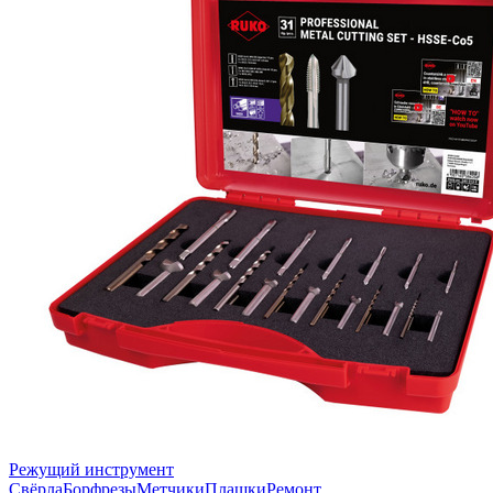
Режущий инструмент
Свёрла
Борфрезы
Метчики
Плашки
Ремонт