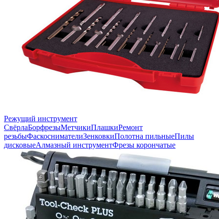
Режущий инструмент
Свёрла
Борфрезы
Метчики
Плашки
Ремонт
резьбы
Фаскосниматели
Зенковки
Полотна пильные
Пилы
дисковые
Алмазный инструмент
Фрезы корончатые