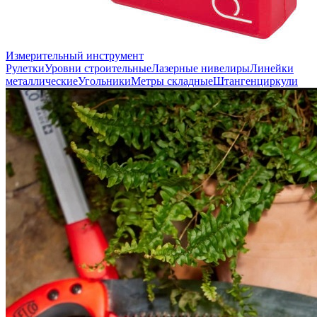
Измерительный инструмент
Рулетки
Уровни строительные
Лазерные нивелиры
Линейки
металлические
Угольники
Метры складные
Штангенциркули