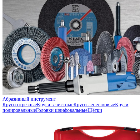
Абразивный инструмент
Круги отрезные
Круги зачистные
Круги лепестковые
Круги
полировальные
Головки шлифовальные
Щётки