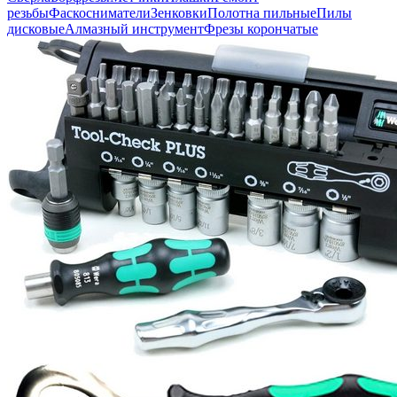
резьбы
Фаскосниматели
Зенковки
Полотна пильные
Пилы
дисковые
Алмазный инструмент
Фрезы корончатые