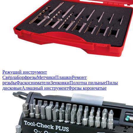
Режущий инструмент
Свёрла
Борфрезы
Метчики
Плашки
Ремонт
резьбы
Фаскосниматели
Зенковки
Полотна пильные
Пилы
дисковые
Алмазный инструмент
Фрезы корончатые