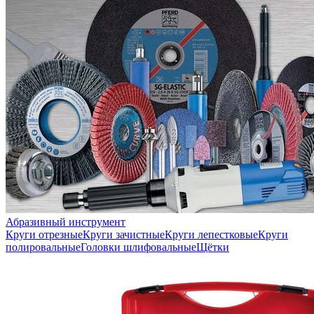
Абразивный инструмент
Круги отрезные
Круги зачистные
Круги лепестковые
Круги
полировальные
Головки шлифовальные
Щётки