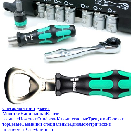
Слесарный инструмент
Молотки
Напильники
Ключи
гаечные
Ножовки
Отвёртки
Ключи угловые
Трещотки
Головки
торцевые
Съёмники специальные
Динамометрический
инструмент
Струбцины и