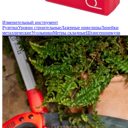
Измерительный инструмент
Рулетки
Уровни строительные
Лазерные нивелиры
Линейки
металлические
Угольники
Метры складные
Штангенциркули