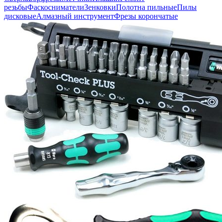
резьбы
Фаскосниматели
Зенковки
Полотна пильные
Пилы
дисковые
Алмазный инструмент
Фрезы корончатые