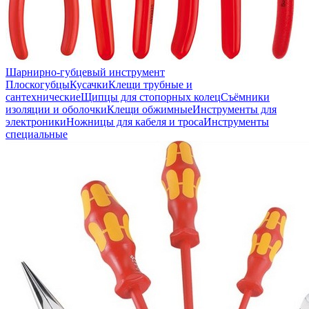
Шарнирно-губцевый инструмент
Плоскогубцы
Кусачки
Клещи трубные и
сантехнические
Щипцы для стопорных колец
Съёмники
изоляции и оболочки
Клещи обжимные
Инструменты для
электроники
Ножницы для кабеля и троса
Инструменты
специальные