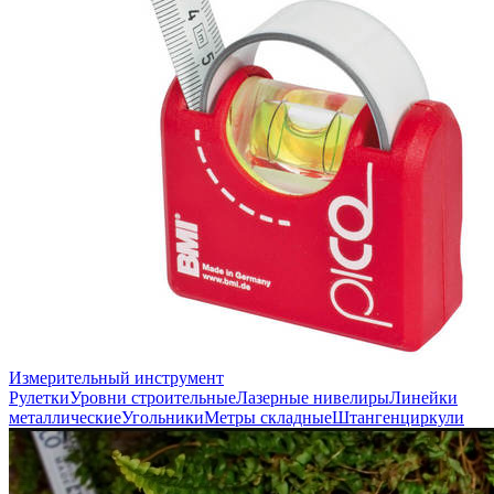
Измерительный инструмент
Рулетки
Уровни строительные
Лазерные нивелиры
Линейки
металлические
Угольники
Метры складные
Штангенциркули