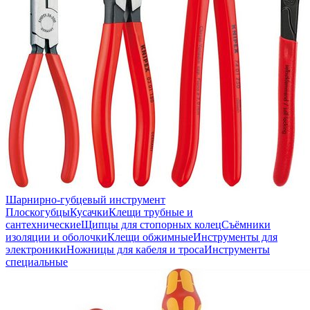
Шарнирно-губцевый инструмент
Плоскогубцы
Кусачки
Клещи трубные и
сантехнические
Щипцы для стопорных колец
Съёмники
изоляции и оболочки
Клещи обжимные
Инструменты для
электроники
Ножницы для кабеля и троса
Инструменты
специальные