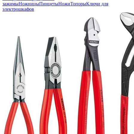
зажимы
Ножницы
Пинцеты
Ножи
Топоры
Ключи для
электрошкафов