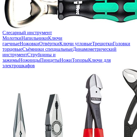
Слесарный инструмент
Молотки
Напильники
Ключи
гаечные
Ножовки
Отвёртки
Ключи угловые
Трещотки
Головки
торцевые
Съёмники специальные
Динамометрический
инструмент
Струбцины и
зажимы
Ножницы
Пинцеты
Ножи
Топоры
Ключи для
электрошкафов