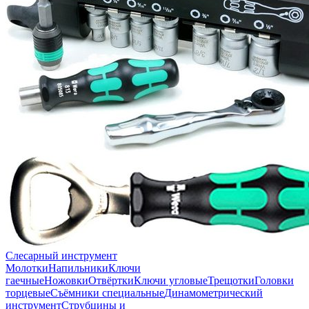
Слесарный инструмент
Молотки
Напильники
Ключи
гаечные
Ножовки
Отвёртки
Ключи угловые
Трещотки
Головки
торцевые
Съёмники специальные
Динамометрический
инструмент
Струбцины и