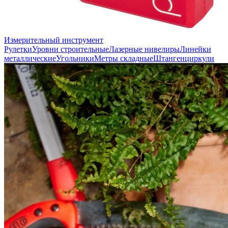
Измерительный инструмент
Рулетки
Уровни строительные
Лазерные нивелиры
Линейки
металлические
Угольники
Метры складные
Штангенциркули