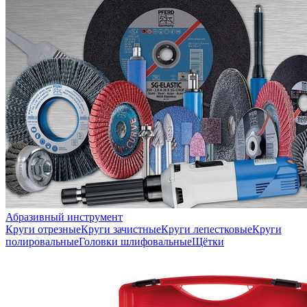
Абразивный инструмент
Круги отрезные
Круги зачистные
Круги лепестковые
Круги
полировальные
Головки шлифовальные
Щётки