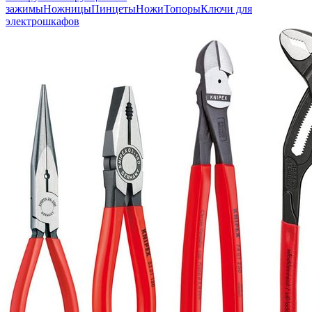
зажимы
Ножницы
Пинцеты
Ножи
Топоры
Ключи для
электрошкафов