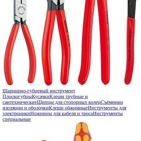
Шарнирно-губцевый инструмент
Плоскогубцы
Кусачки
Клещи трубные и
сантехнические
Щипцы для стопорных колец
Съёмники
изоляции и оболочки
Клещи обжимные
Инструменты для
электроники
Ножницы для кабеля и троса
Инструменты
специальные