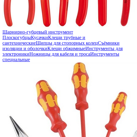
Шарнирно-губцевый инструмент
Плоскогубцы
Кусачки
Клещи трубные и
сантехнические
Щипцы для стопорных колец
Съёмники
изоляции и оболочки
Клещи обжимные
Инструменты для
электроники
Ножницы для кабеля и троса
Инструменты
специальные