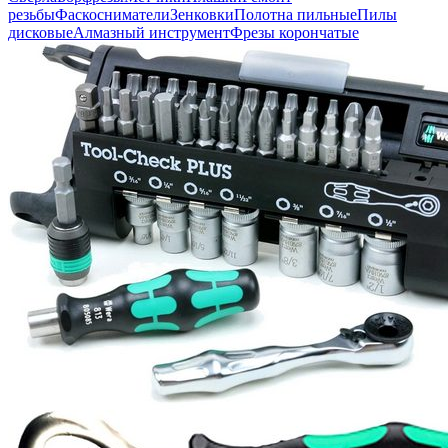
резьбы
Фаскосниматели
Зенковки
Полотна пильные
Пилы
дисковые
Алмазный инструмент
Фрезы корончатые