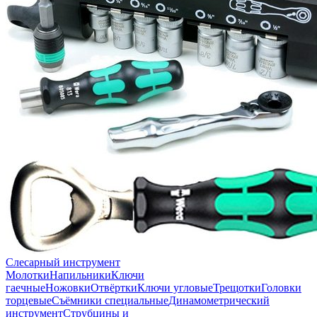
Слесарный инструмент
Молотки
Напильники
Ключи
гаечные
Ножовки
Отвёртки
Ключи угловые
Трещотки
Головки
торцевые
Съёмники специальные
Динамометрический
инструмент
Струбцины и