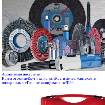
Абразивный инструмент
Круги отрезные
Круги зачистные
Круги лепестковые
Круги
полировальные
Головки шлифовальные
Щётки