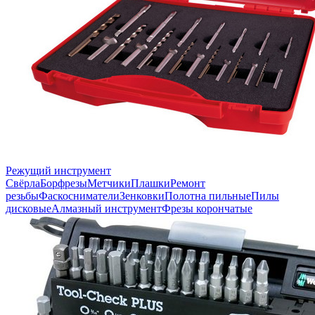
Режущий инструмент
Свёрла
Борфрезы
Метчики
Плашки
Ремонт
резьбы
Фаскосниматели
Зенковки
Полотна пильные
Пилы
дисковые
Алмазный инструмент
Фрезы корончатые