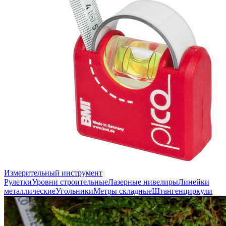
Измерительный инструмент
Рулетки
Уровни строительные
Лазерные нивелиры
Линейки
металлические
Угольники
Метры складные
Штангенциркули