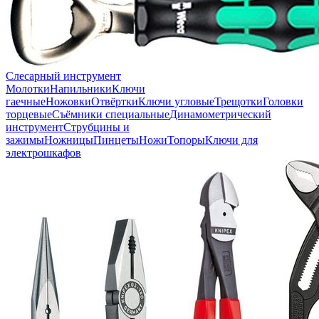
Слесарный инструмент
Молотки
Напильники
Ключи
гаечные
Ножовки
Отвёртки
Ключи угловые
Трещотки
Головки
торцевые
Съёмники специальные
Динамометрический
инструмент
Струбцины и
зажимы
Ножницы
Пинцеты
Ножи
Топоры
Ключи для
электрошкафов