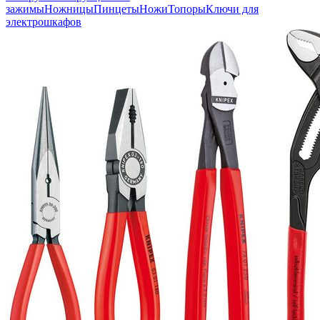
зажимы
Ножницы
Пинцеты
Ножи
Топоры
Ключи для
электрошкафов