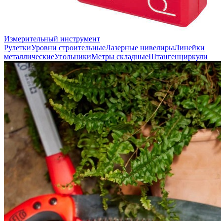
Измерительный инструмент
Рулетки
Уровни строительные
Лазерные нивелиры
Линейки
металлические
Угольники
Метры складные
Штангенциркули