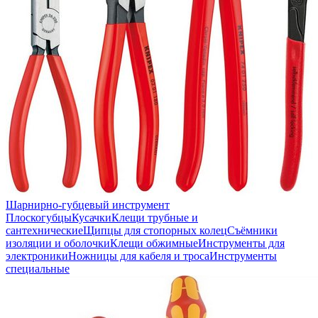
Шарнирно-губцевый инструмент
Плоскогубцы
Кусачки
Клещи трубные и
сантехнические
Щипцы для стопорных колец
Съёмники
изоляции и оболочки
Клещи обжимные
Инструменты для
электроники
Ножницы для кабеля и троса
Инструменты
специальные