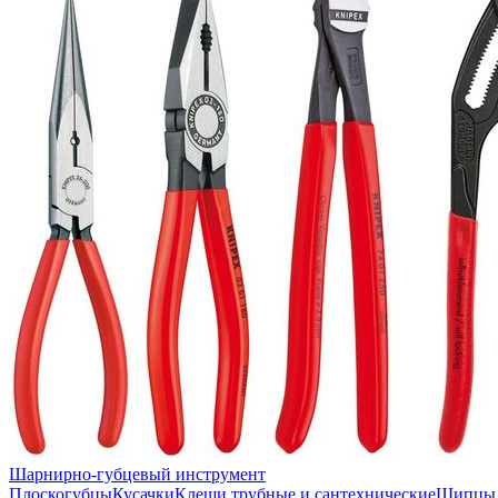
Шарнирно-губцевый инструмент
Плоскогубцы
Кусачки
Клещи трубные и сантехнические
Щипцы 