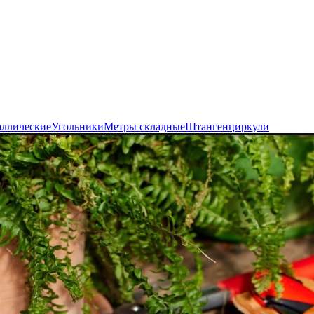
аллические
Угольники
Метры складные
Штангенциркули