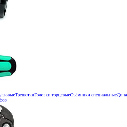
угловые
Трещотки
Головки торцевые
Съёмники специальные
Дина
фов