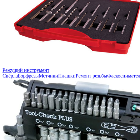
Режущий инструмент
Свёрла
Борфрезы
Метчики
Плашки
Ремонт резьбы
Фаскоснимате