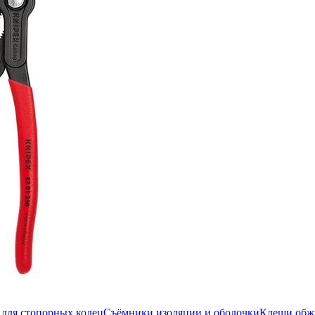
для стопорных колец
Съёмники изоляции и оболочки
Клещи об