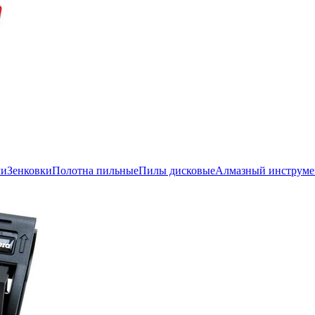
ли
Зенковки
Полотна пильные
Пилы дисковые
Алмазный инструме