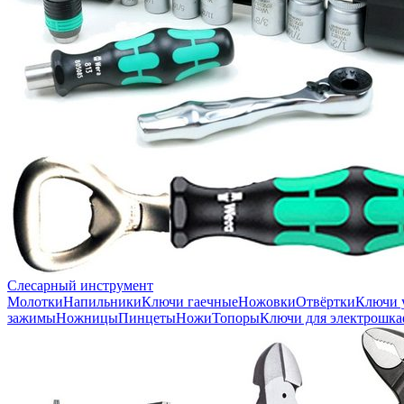
Слесарный инструмент
Молотки
Напильники
Ключи гаечные
Ножовки
Отвёртки
Ключи 
зажимы
Ножницы
Пинцеты
Ножи
Топоры
Ключи для электрошка