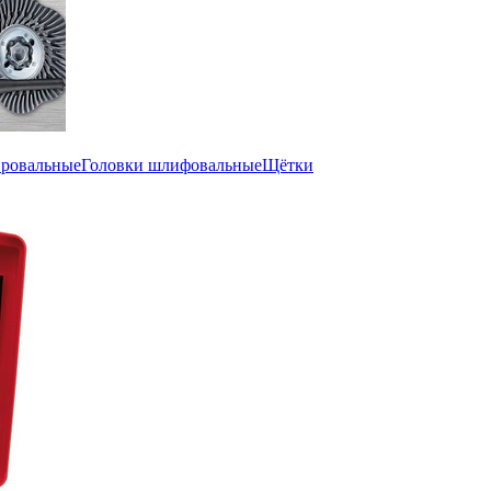
ировальные
Головки шлифовальные
Щётки