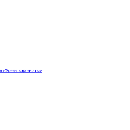
нт
Фрезы корончатые