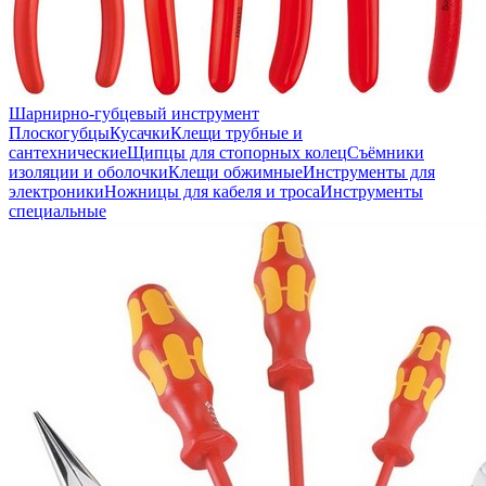
Шарнирно-губцевый инструмент
Плоскогубцы
Кусачки
Клещи трубные и
сантехнические
Щипцы для стопорных колец
Съёмники
изоляции и оболочки
Клещи обжимные
Инструменты для
электроники
Ножницы для кабеля и троса
Инструменты
специальные