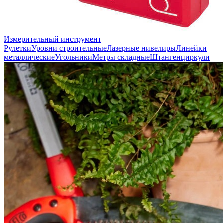
Измерительный инструмент
Рулетки
Уровни строительные
Лазерные нивелиры
Линейки
металлические
Угольники
Метры складные
Штангенциркули