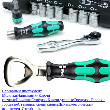
Слесарный инструмент
Молотки
Напильники
Ключи
гаечные
Ножовки
Отвёртки
Ключи угловые
Трещотки
Головки
торцевые
Съёмники специальные
Динамометрический
инструмент
Струбцины и