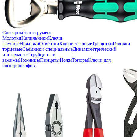
Слесарный инструмент
Молотки
Напильники
Ключи
гаечные
Ножовки
Отвёртки
Ключи угловые
Трещотки
Головки
торцевые
Съёмники специальные
Динамометрический
инструмент
Струбцины и
зажимы
Ножницы
Пинцеты
Ножи
Топоры
Ключи для
электрошкафов