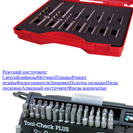
Режущий инструмент
Свёрла
Борфрезы
Метчики
Плашки
Ремонт
резьбы
Фаскосниматели
Зенковки
Полотна пильные
Пилы
дисковые
Алмазный инструмент
Фрезы корончатые