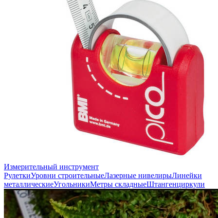
Измерительный инструмент
Рулетки
Уровни строительные
Лазерные нивелиры
Линейки
металлические
Угольники
Метры складные
Штангенциркули