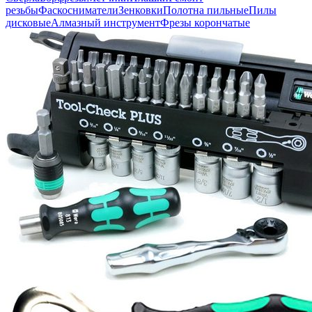
резьбы
Фаскосниматели
Зенковки
Полотна пильные
Пилы
дисковые
Алмазный инструмент
Фрезы корончатые