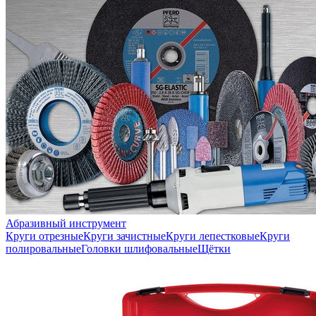
Абразивный инструмент
Круги отрезные
Круги зачистные
Круги лепестковые
Круги
полировальные
Головки шлифовальные
Щётки