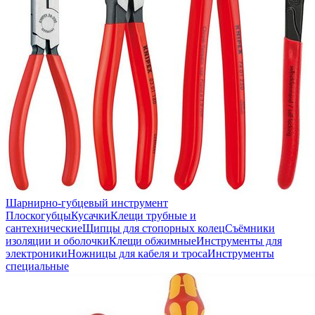
Шарнирно-губцевый инструмент
Плоскогубцы
Кусачки
Клещи трубные и
сантехнические
Щипцы для стопорных колец
Съёмники
изоляции и оболочки
Клещи обжимные
Инструменты для
электроники
Ножницы для кабеля и троса
Инструменты
специальные