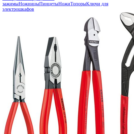
зажимы
Ножницы
Пинцеты
Ножи
Топоры
Ключи для
электрошкафов