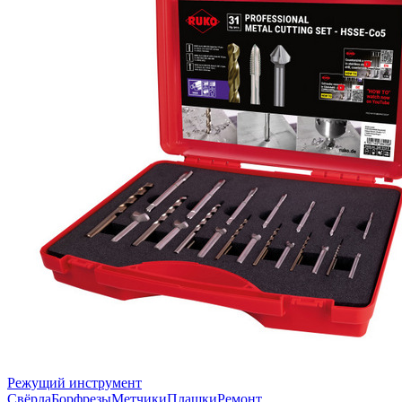
Режущий инструмент
Свёрла
Борфрезы
Метчики
Плашки
Ремонт