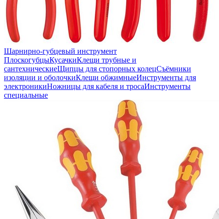
Шарнирно-губцевый инструмент
Плоскогубцы
Кусачки
Клещи трубные и
сантехнические
Щипцы для стопорных колец
Съёмники
изоляции и оболочки
Клещи обжимные
Инструменты для
электроники
Ножницы для кабеля и троса
Инструменты
специальные