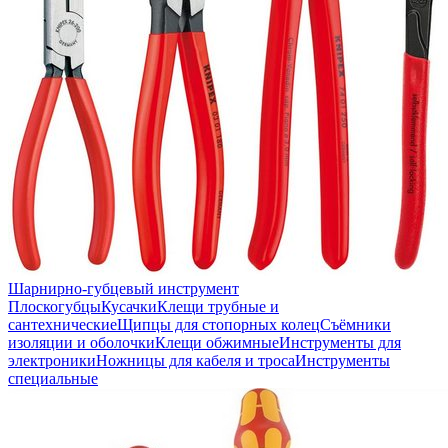
Шарнирно-губцевый инструмент
Плоскогубцы
Кусачки
Клещи трубные и
сантехнические
Щипцы для стопорных колец
Съёмники
изоляции и оболочки
Клещи обжимные
Инструменты для
электроники
Ножницы для кабеля и троса
Инструменты
специальные