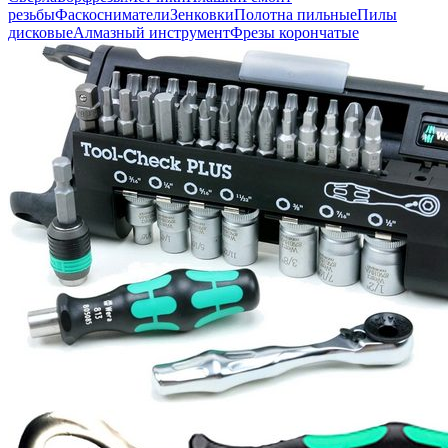
резьбы
Фаскосниматели
Зенковки
Полотна пильные
Пилы
дисковые
Алмазный инструмент
Фрезы корончатые