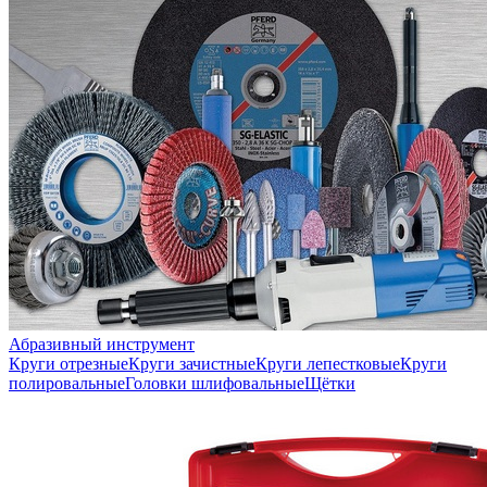
Абразивный инструмент
Круги отрезные
Круги зачистные
Круги лепестковые
Круги
полировальные
Головки шлифовальные
Щётки