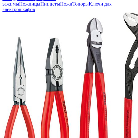
зажимы
Ножницы
Пинцеты
Ножи
Топоры
Ключи для
электрошкафов