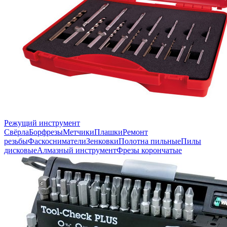
Режущий инструмент
Свёрла
Борфрезы
Метчики
Плашки
Ремонт
резьбы
Фаскосниматели
Зенковки
Полотна пильные
Пилы
дисковые
Алмазный инструмент
Фрезы корончатые