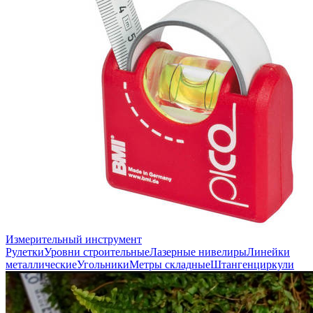
Измерительный инструмент
Рулетки
Уровни строительные
Лазерные нивелиры
Линейки
металлические
Угольники
Метры складные
Штангенциркули