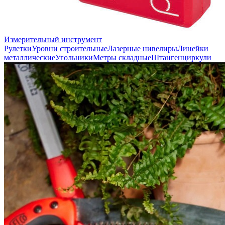
Измерительный инструмент
Рулетки
Уровни строительные
Лазерные нивелиры
Линейки
металлические
Угольники
Метры складные
Штангенциркули