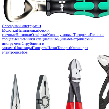
Слесарный инструмент
Молотки
Напильники
Ключи
гаечные
Ножовки
Отвёртки
Ключи угловые
Трещотки
Головки
торцевые
Съёмники специальные
Динамометрический
инструмент
Струбцины и
зажимы
Ножницы
Пинцеты
Ножи
Топоры
Ключи для
электрошкафов