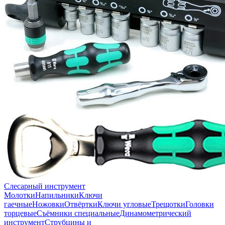
Слесарный инструмент
Молотки
Напильники
Ключи
гаечные
Ножовки
Отвёртки
Ключи угловые
Трещотки
Головки
торцевые
Съёмники специальные
Динамометрический
инструмент
Струбцины и