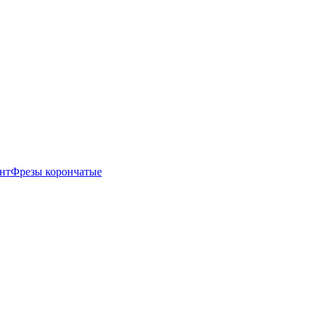
нт
Фрезы корончатые