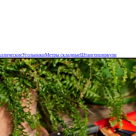
аллические
Угольники
Метры складные
Штангенциркули