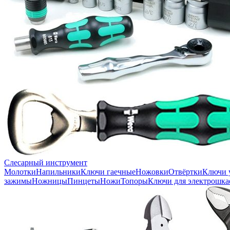
Слесарный инструмент
Молотки
Напильники
Ключи гаечные
Ножовки
Отвёртки
Ключи 
зажимы
Ножницы
Пинцеты
Ножи
Топоры
Ключи для электрошка