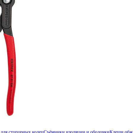
для стопорных колец
Съёмники изоляции и оболочки
Клещи об