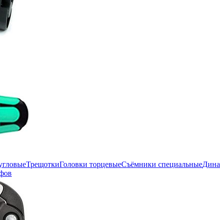
угловые
Трещотки
Головки торцевые
Съёмники специальные
Дина
фов