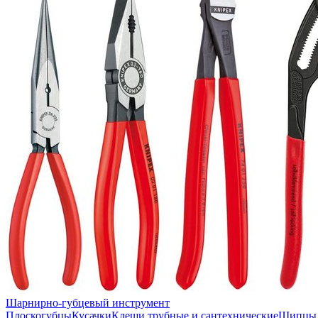
Шарнирно-губцевый инструмент
Плоскогубцы
Кусачки
Клещи трубные и сантехнические
Щипцы 