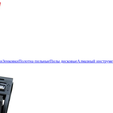
ли
Зенковки
Полотна пильные
Пилы дисковые
Алмазный инструме