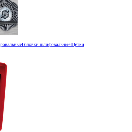
ировальные
Головки шлифовальные
Щётки