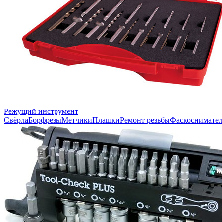
Режущий инструмент
Свёрла
Борфрезы
Метчики
Плашки
Ремонт резьбы
Фаскоснимате