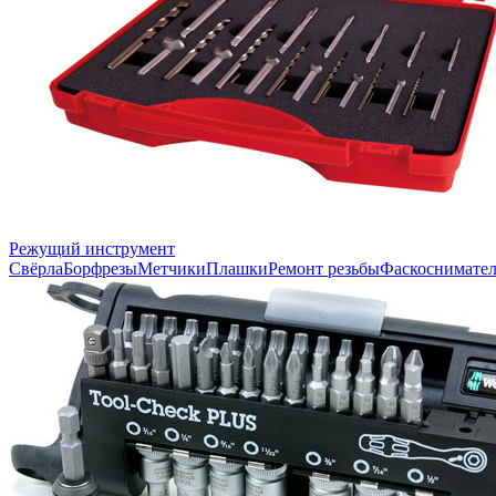
Режущий инструмент
Свёрла
Борфрезы
Метчики
Плашки
Ремонт резьбы
Фаскоснимате