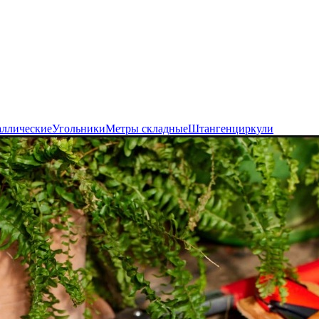
аллические
Угольники
Метры складные
Штангенциркули