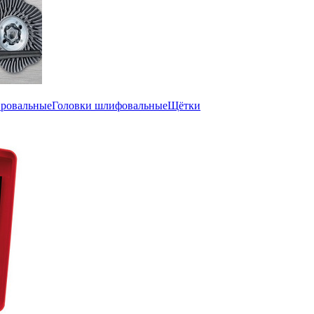
ировальные
Головки шлифовальные
Щётки