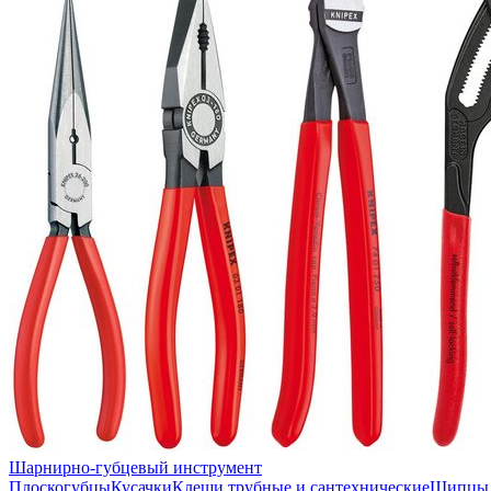
Шарнирно-губцевый инструмент
Плоскогубцы
Кусачки
Клещи трубные и сантехнические
Щипцы 