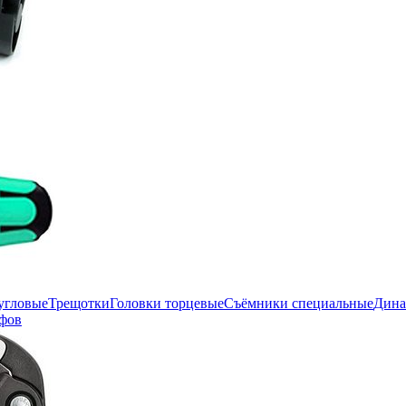
угловые
Трещотки
Головки торцевые
Съёмники специальные
Дина
фов