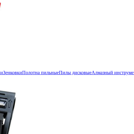
ли
Зенковки
Полотна пильные
Пилы дисковые
Алмазный инструме