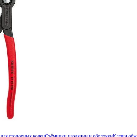
для стопорных колец
Съёмники изоляции и оболочки
Клещи об