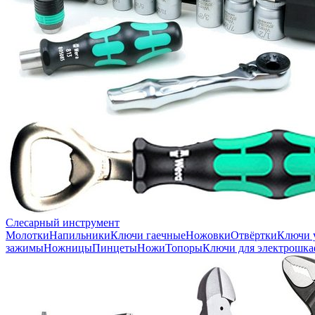
Слесарный инструмент
Молотки
Напильники
Ключи гаечные
Ножовки
Отвёртки
Ключи 
зажимы
Ножницы
Пинцеты
Ножи
Топоры
Ключи для электрошка