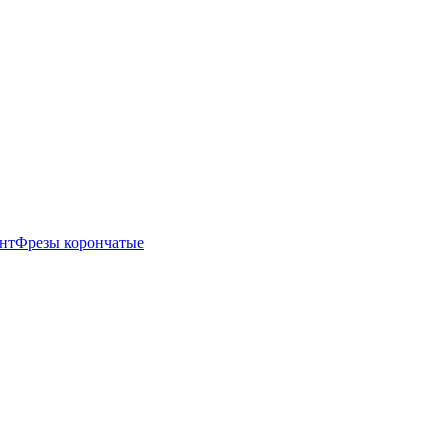
нт
Фрезы корончатые